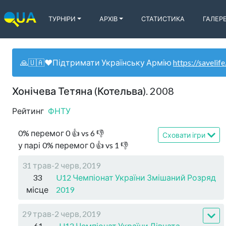
ТУРНІРИ
АРХІВ
СТАТИСТИКА
ГАЛЕР
🙏🇺🇦❤️Підтримати Українську Армію
https://savelife
Хонічева Тетяна (Котельва). 2008
Рейтинг
ФНТУ
0
%
перемог
0
👍 vs
6
👎
Сховати ігри
у парі
0
%
перемог
0
👍 vs
1
👎
31 трав-2 черв, 2019
33
U12 Чемпіонат України Змішаний Розряд
місце
2019
29 трав-2 черв, 2019
61
U12 Чемпіонат України Дівчата