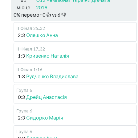
місце
2019
0
%
перемог
0
👍 vs
6
👎
II Фінал
25..32
2:3
Олешко Анна
II Фінал
17..32
1:3
Кривенко Наталія
II Фінал
1/16
1:3
Рудченко Владислава
Група 6
0:3
Дрейц Анастасія
Група 6
2:3
Сидорко Марія
Група 6