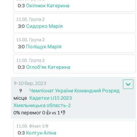
0:3
Окіпнюк Катерина
11.03
.
Група 2
3:0
Сидорко Марія
11.03
.
Група 2
3:0
Поліщук Марія
11.03
.
Група 2
0:3
Оглоб'як Катерина
9-10 бер, 2023
9
Чемпіонат України Командний Розряд
місце
Кадетки U15 2023
Хмельницька область-2
0
%
перемог
0
👍 vs
1
👎
11.03
.
Фінал
1/8
0:3
Колтун Аліна