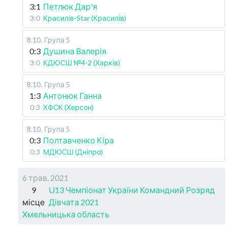
3:1
Петлюк Дар'я
3:0
Красилів-Star (Красилів)
8.10
.
Група 5
0:3
Душина Валерія
3:0
КДЮСШ №4-2 (Харків)
8.10
.
Група 5
1:3
Антонюк Ганна
0:3
ХФСК (Херсон)
8.10
.
Група 5
0:3
Полтавченко Кіра
0:3
МДЮСШ (Дніпро)
6 трав, 2021
9
U13 Чемпіонат України Командний Розряд
місце
Дівчата 2021
Хмельницька область