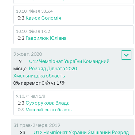
10.10
.
Фінал
33..64
0:3
Казюк Соломія
10.10
.
Фінал
1/32
0:3
Гаврилюк Юліана
9 жовт, 2020
9
U12 Чемпіонат України Командний
місце
Розряд Дівчата 2020
Хмельницька область
0
%
перемог
0
👍 vs
1
👎
9.10
.
Фінал
1/8
1:3
Сухорукова Влада
0:3
Миколаївська область
31 трав-2 черв, 2019
33
U12 Чемпіонат України Змішаний Розряд