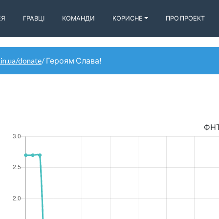
ЕЯ
ГРАВЦІ
КОМАНДИ
КОРИСНЕ
ПРО ПРОЕКТ
.in.ua/donate
/ Героям Слава!
ФН