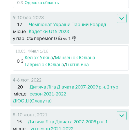
0:3
Одеська область
9-10 бер, 2023
17
Чемпіонат України Парний Розряд
місце
Кадетки U15 2023
у парі
0
%
перемог
0
👍 vs
1
👎
10.03
.
Фінал
1/16
Келюх Уляна
/
Манзенюк Юліана
0:3
Гаврилюк Юліана
/
Гнатів Яна
4-6 лют, 2022
20
Дитяча Ліга Дівчата 2007-2009 р.н. 2 тур
місце
сезон 2021-2022
ДЮСШ (Славута)
8-10 жовт, 2021
15
Дитяча Ліга Дівчата 2007-2009 р.н. 1
місце
тур сезон 2021-2022