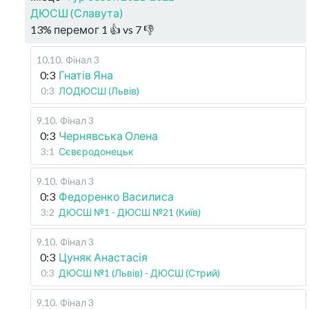
ДЮСШ (Славута)
13
%
перемог
1
👍 vs
7
👎
10.10
.
Фінал 3
0:3
Гнатів Яна
0:3
ЛОДЮСШ (Львів)
9.10
.
Фінал 3
0:3
Чернявська Олена
3:1
Сєвєродонецьк
9.10
.
Фінал 3
0:3
Федоренко Василиса
3:2
ДЮСШ №1 - ДЮСШ №21 (Київ)
9.10
.
Фінал 3
0:3
Цуняк Анастасія
0:3
ДЮСШ №1 (Львів) - ДЮСШ (Стрий)
9.10
.
Фінал 3