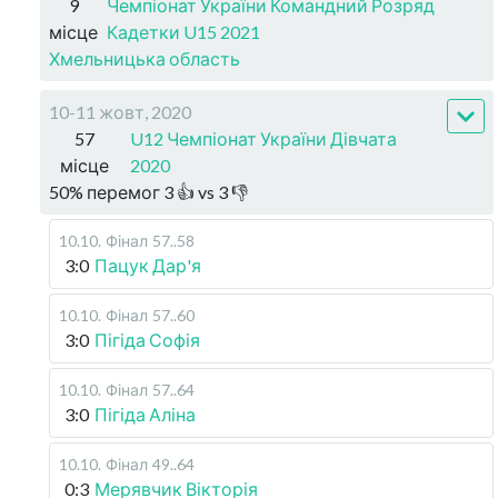
9
Чемпіонат України Командний Розряд
місце
Кадетки U15 2021
Хмельницька область
10-11 жовт, 2020
57
U12 Чемпіонат України Дівчата
місце
2020
50
%
перемог
3
👍 vs
3
👎
10.10
.
Фінал
57..58
3:0
Пацук Дар'я
10.10
.
Фінал
57..60
3:0
Пігіда Софія
10.10
.
Фінал
57..64
3:0
Пігіда Аліна
10.10
.
Фінал
49..64
0:3
Мерявчик Вікторія