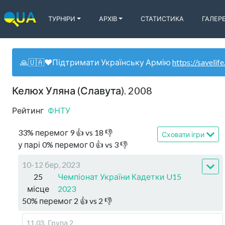
ТУРНІРИ
АРХІВ
СТАТИСТИКА
ГАЛЕР
🙏🇺🇦❤️Підтримати Українську Армію
https://savelife
Келюх Уляна (Славута). 2008
Рейтинг
ФНТУ
33
%
перемог
9
👍 vs
18
👎
Сховати ігри
у парі
0
%
перемог
0
👍 vs
3
👎
10-12 бер, 2023
25
Чемпіонат України Кадетки U15
місце
2023
50
%
перемог
2
👍 vs
2
👎
11.03
.
Група 2