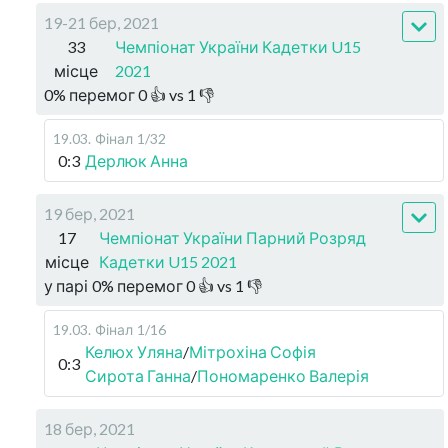
19-21 бер, 2021
33
Чемпіонат України Кадетки U15
місце
2021
0
%
перемог
0
👍 vs
1
👎
19.03
.
Фінал
1/32
0:3
Дерлюк Анна
19 бер, 2021
17
Чемпіонат України Парний Розряд
місце
Кадетки U15 2021
у парі
0
%
перемог
0
👍 vs
1
👎
19.03
.
Фінал
1/16
Келюх Уляна
/
Мітрохіна Софія
0:3
Сирота Ганна
/
Пономаренко Валерія
18 бер, 2021