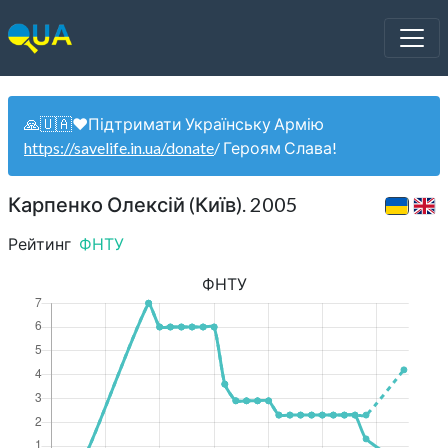
🙏🇺🇦❤️Підтримати Українську Армію
https://savelife.in.ua/donate
/ Героям Слава!
Карпенко Олексій (Київ). 2005
Рейтинг
ФНТУ
ФНТУ