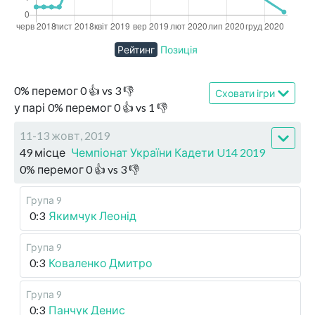
Рейтинг
Позиція
0
%
перемог
0
👍 vs
3
👎
Сховати ігри
у парі
0
%
перемог
0
👍 vs
1
👎
11-13 жовт, 2019
49 місце
Чемпіонат України Кадети U14 2019
0
%
перемог
0
👍 vs
3
👎
Група 9
0:3
Якимчук Леонід
Група 9
0:3
Коваленко Дмитро
Група 9
0:3
Панчук Денис