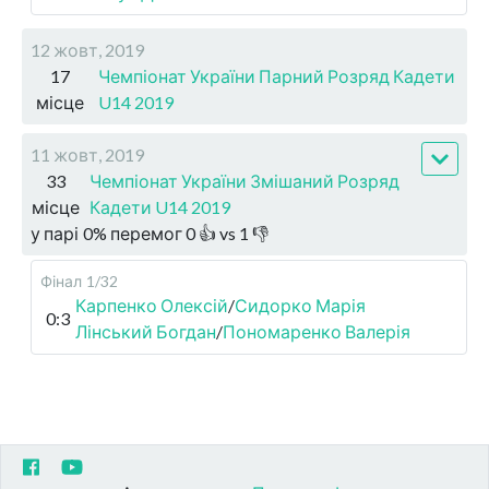
12 жовт, 2019
17
Чемпіонат України Парний Розряд Кадети
місце
U14 2019
11 жовт, 2019
33
Чемпіонат України Змішаний Розряд
місце
Кадети U14 2019
у парі
0
%
перемог
0
👍 vs
1
👎
Фінал
1/32
Карпенко Олексій
/
Сидорко Марія
0:3
Лінський Богдан
/
Пономаренко Валерія