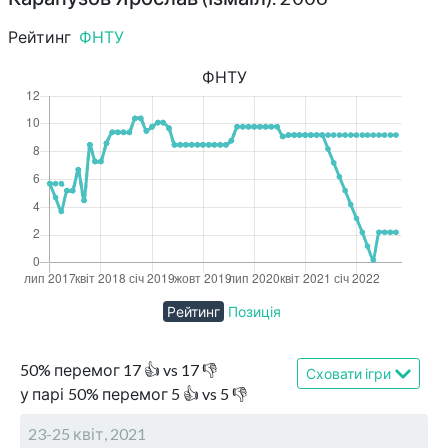
Рейтинг
ФНТУ
ФНТУ
Рейтинг
Позиція
50
%
перемог
17
👍 vs
17
👎
Сховати ігри
у парі
50
%
перемог
5
👍 vs
5
👎
23-25 квіт, 2021