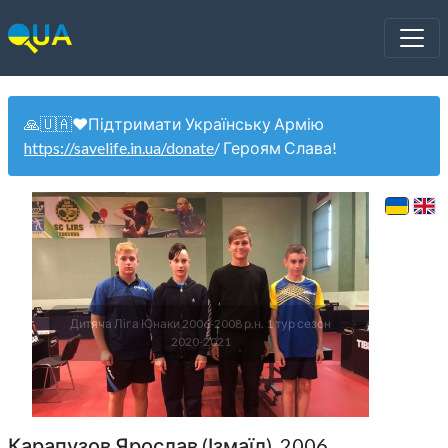
🙏🇺🇦❤️Підтримати Українську Армію
https://savelife.in.ua/donate
/ Героям Слава!
Дитяча Ліга Юнаки 2006-2008 р.н. 1 тур сезон
2020-2021
Карапузов Ярослав (Ізмаїл). 2006