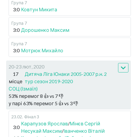
Група 7
3:0
Ковтун Микита
Група 7
3:0
Дорошенко Максим
Група 7
3:0
Мотрюк Михайло
20-23 лют, 2020
17
Дитяча Ліга Юнаки 2005-2007 р.н. 2
місце
тур сезон 2019-2020
СОЦ (Ізмаїл)
53
%
перемог
8
👍 vs
7
👎
у парі
63
%
перемог
5
👍 vs
3
👎
23.02
.
Фінал 3
Карапузов Ярослав
/
Мінєв Сергій
3:0
Несукай Максим
/
Іванченко Віталій