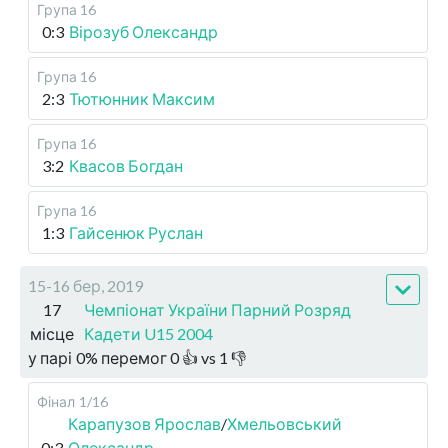
Група 16
0:3
Вірозуб Олександр
Група 16
2:3
Тютюнник Максим
Група 16
3:2
Квасов Богдан
Група 16
1:3
Гайсенюк Руслан
15-16 бер, 2019
17
Чемпіонат України Парний Розряд
місце
Кадети U15 2004
у парі
0
%
перемог
0
👍 vs
1
👎
Фінал
1/16
Карапузов Ярослав
/
Хмельовський
0:3
Олександр