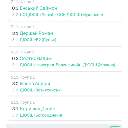
7.11
.
Фінал 1
0:3
Енський Саймон
3:2
ЛОДЮСШ (Львів) – СОК ДЮСШ (Мукачево)
7.11
.
Фінал 1
3:1
Держай Роман
3:1
ДЮСШ №2 (Луцьк)
6.11
.
Фінал 1
0:3
Солтис Вадим
3:1
ДЮСШ (Новоград-Волинський) - ДЮСШ (Жовква)
6.11
.
Група 1
3:0
Іванов Андрій
3:0
ДЮСШ (Вознесенськ)
6.11
.
Група 1
3:1
Борисюк Денис
3:0
ДЮСШ (Богородчани)