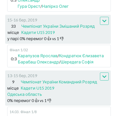
Гура Орест
/
Напірко Олег
15-16 бер, 2019
33
Чемпіонат України Змішаний Розряд
місце
Кадети U15 2019
у парі
0
%
перемог
0
👍 vs
1
👎
Фінал
1/32
Карапузов Ярослав
/
Кондратюк Єлизавета
0:3
Барабаш Олександр
/
Шередега Софія
13-15 бер, 2019
9
Чемпіонат України Командний Розряд
місце
Кадети U15 2019
Одеська область
0
%
перемог
0
👍 vs
1
👎
14.03
.
Фінал
1/8