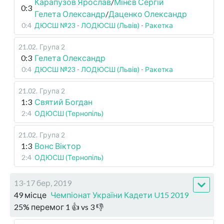
Карапузов Ярослав
/
Мінєв Сергій
0:3
Гелета Олександр
/
Даценко Олександр
0:4
ДЮСШ №23 - ЛОДЮСШ (Львів) - Ракетка
21.02
.
Група 2
0:3
Гелета Олександр
0:4
ДЮСШ №23 - ЛОДЮСШ (Львів) - Ракетка
21.02
.
Група 2
1:3
Святий Богдан
2:4
ОДЮСШ (Тернопіль)
21.02
.
Група 2
1:3
Вонс Віктор
2:4
ОДЮСШ (Тернопіль)
13-17 бер, 2019
49 місце
Чемпіонат України Кадети U15 2019
25
%
перемог
1
👍 vs
3
👎