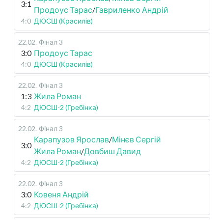
3:1
Продоус Тарас
/
Гавриленко Андрій
4:0
ДЮСШ (Красилів)
22.02
.
Фінал 3
3:0
Продоус Тарас
4:0
ДЮСШ (Красилів)
22.02
.
Фінал 3
1:3
Жила Роман
4:2
ДЮСШ-2 (Гребінка)
22.02
.
Фінал 3
Карапузов Ярослав
/
Мінєв Сергій
3:0
Жила Роман
/
Довбиш Давид
4:2
ДЮСШ-2 (Гребінка)
22.02
.
Фінал 3
3:0
Ковеня Андрій
4:2
ДЮСШ-2 (Гребінка)