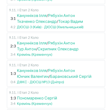
9.11
.
I Етап
2 Коло
Канунніков Ілля
/
Рябухін Антон
3:1
Ткаченко Олександр
/
Токар Вадим
4:2
ДЮСШ-3 (Київ) - ДЮСШ (Хмельницький)
9.11
.
I Етап
2 Коло
Канунніков Ілля
/
Рябухін Антон
2:3
Тур Антон
/
Скрипник Олександр
3:4
Кремінь (Кременчук)
9.11
.
I Етап
2 Коло
Канунніков Ілля
/
Рябухін Антон
1:3
Юнчик Валентин
/
Барановський Сергій
0:4
ДФКС - ДЮСШ №13 (Дніпро)
9.11
.
I Етап
2 Коло
1:3
Пономаренко Сергій
3:4
Кремінь (Кременчук)