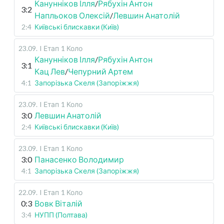
Канунніков Ілля
/
Рябухін Антон
3:2
Напльоков Олексій
/
Левшин Анатолій
2:4
Київські блискавки (Київ)
23.09
.
I Етап
1 Коло
Канунніков Ілля
/
Рябухін Антон
3:1
Кац Лев
/
Чепурний Артем
4:1
Запорізька Скеля (Запоріжжя)
23.09
.
I Етап
1 Коло
3:0
Левшин Анатолій
2:4
Київські блискавки (Київ)
23.09
.
I Етап
1 Коло
3:0
Панасенко Володимир
4:1
Запорізька Скеля (Запоріжжя)
22.09
.
I Етап
1 Коло
0:3
Вовк Віталій
3:4
НУПП (Полтава)