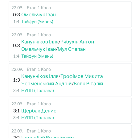
22.09
.
I Етап
1 Коло
0:3
Омельчук Іван
1:4
Тайфун (Умань)
22.09
.
I Етап
1 Коло
Канунніков Ілля
/
Рябухін Антон
0:3
Омельчук Іван
/
Мул Степан
1:4
Тайфун (Умань)
22.09
.
I Етап
1 Коло
Канунніков Ілля
/
Трофімов Микита
1:3
Черменський Андрій
/
Вовк Віталій
3:4
НУПП (Полтава)
22.09
.
I Етап
1 Коло
3:1
Щербак Денис
3:4
НУПП (Полтава)
22.09
.
I Етап
1 Коло
3:2
Чорнобаб Володимир