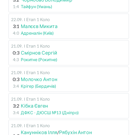
1:4
Тайфун (Умань)
22.09
.
I Етап
1 Коло
3:1
Малєєв Микита
4:0
Адреналін (Київ)
21.09
.
I Етап
1 Коло
0:3
Смірнов Сергій
4:3
Рокитне (Рокитне)
21.09
.
I Етап
1 Коло
0:3
Молочко Антон
3:4
Крігер (Бердичів)
21.09
.
I Етап
1 Коло
3:2
Кібка Євген
3:4
ДФКС - ДЮСШ №13 (Дніпро)
21.09
.
I Етап
1 Коло
Канунніков Ілля
/
Рябухін Антон