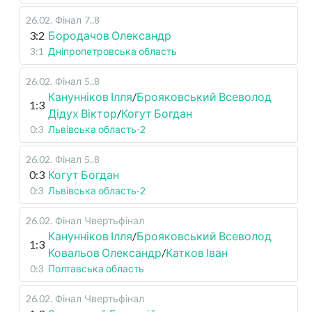
26.02
.
Фінал
7..8
3:2
Бородачов Олександр
3:1
Дніпропетровська область
26.02
.
Фінал
5..8
Канунніков Ілля
/
Брояковський Всеволод
1:3
Дідух Віктор
/
Когут Богдан
0:3
Львівська область-2
26.02
.
Фінал
5..8
0:3
Когут Богдан
0:3
Львівська область-2
26.02
.
Фінал
Чвертьфінал
Канунніков Ілля
/
Брояковський Всеволод
1:3
Ковальов Олександр
/
Катков Іван
0:3
Полтавська область
26.02
.
Фінал
Чвертьфінал