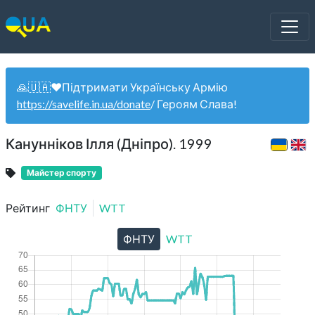
🙏🇺🇦❤️Підтримати Українську Армію
https://savelife.in.ua/donate
/ Героям Слава!
Канунніков Ілля (Дніпро). 1999
Майстер спорту
Рейтинг
ФНТУ
WTT
ФНТУ
WTT