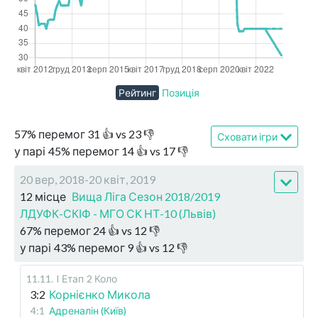
Рейтинг
Позиція
57
%
перемог
31
👍 vs
23
👎
Сховати ігри
у парі
45
%
перемог
14
👍 vs
17
👎
20 вер, 2018-20 квіт, 2019
12 місце
Вища Ліга Сезон 2018/2019
ЛДУФК-СКІФ - МГО СК НТ-10 (Львів)
67
%
перемог
24
👍 vs
12
👎
у парі
43
%
перемог
9
👍 vs
12
👎
11.11
.
I Етап
2 Коло
3:2
Корнієнко Микола
4:1
Адреналін (Київ)