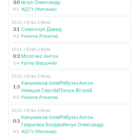
3:0
Івчук Олександр
4:1
ЖДТУ (Житомир)
10.11
.
I Етап
2 Коло
3:1
Симончук Давид
4:3
Рокитне (Рокитне)
10.11
.
I Етап
2 Коло
0:3
Молочко Антон
2:4
Крігер (Бердичів)
10.11
.
I Етап
2 Коло
Канунніков Ілля
/
Рябухін Антон
1:3
Немцов Сергій
/
Пінчук Віталій
4:3
Рокитне (Рокитне)
10.11
.
I Етап
2 Коло
Канунніков Ілля
/
Рябухін Антон
0:3
Гаврилюк Богдан
/
Івчук Олександр
4:1
ЖДТУ (Житомир)