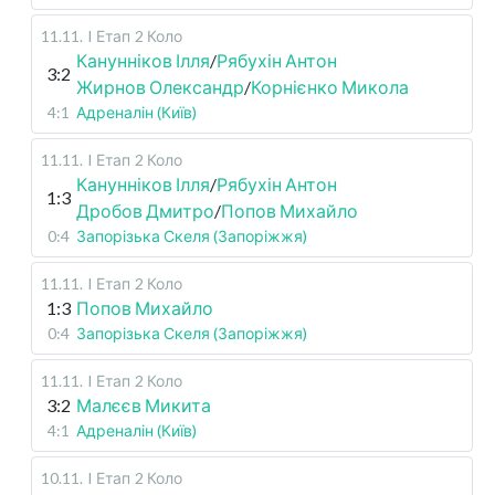
11.11
.
I Етап
2 Коло
Канунніков Ілля
/
Рябухін Антон
3:2
Жирнов Олександр
/
Корнієнко Микола
4:1
Адреналін (Київ)
11.11
.
I Етап
2 Коло
Канунніков Ілля
/
Рябухін Антон
1:3
Дробов Дмитро
/
Попов Михайло
0:4
Запорізька Скеля (Запоріжжя)
11.11
.
I Етап
2 Коло
1:3
Попов Михайло
0:4
Запорізька Скеля (Запоріжжя)
11.11
.
I Етап
2 Коло
3:2
Малєєв Микита
4:1
Адреналін (Київ)
10.11
.
I Етап
2 Коло