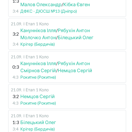
1:3
Малов Олександр
/
Кібка Євген
3:4
ДФКС - ДЮСШ №13 (Дніпро)
21.09
.
I Етап
1 Коло
Канунніков Ілля
/
Рябухін Антон
3:2
Молочко Антон
/
Білецький Олег
3:4
Крігер (Бердичів)
21.09
.
I Етап
1 Коло
Канунніков Ілля
/
Рябухін Антон
0:3
Смірнов Сергій
/
Немцов Сергій
4:3
Рокитне (Рокитне)
21.09
.
I Етап
1 Коло
3:2
Немцов Сергій
4:3
Рокитне (Рокитне)
21.09
.
I Етап
1 Коло
1:3
Білецький Олег
3:4
Крігер (Бердичів)