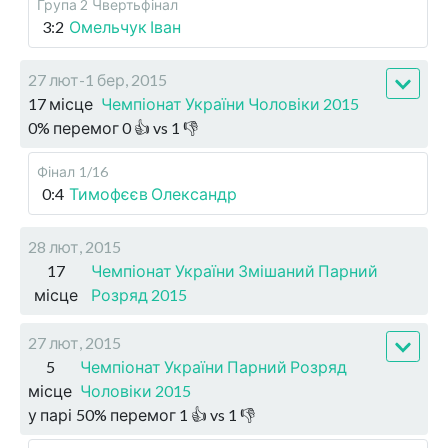
Група 2
Чвертьфінал
3:2
Омельчук Іван
27 лют-1 бер, 2015
17 місце
Чемпіонат України Чоловіки 2015
0
%
перемог
0
👍 vs
1
👎
Фінал
1/16
0:4
Тимофєєв Олександр
28 лют, 2015
17
Чемпіонат України Змішаний Парний
місце
Розряд 2015
27 лют, 2015
5
Чемпіонат України Парний Розряд
місце
Чоловіки 2015
у парі
50
%
перемог
1
👍 vs
1
👎