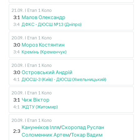
21.09
.
I Етап
1 Коло
3:1
Малов Олександр
3:4
ДФКС - ДЮСШ №13 (Дніпро)
20.09
.
I Етап
1 Коло
3:0
Мороз Костянтин
3:4
Кремінь (Кременчук)
20.09
.
I Етап
1 Коло
3:0
Островський Андрій
4:1
ДЮСШ-3 (Київ) - ДЮСШ (Хмельницький)
20.09
.
I Етап
1 Коло
3:1
Чиж Віктор
4:1
ЖДТУ (Житомир)
20.09
.
I Етап
1 Коло
Канунніков Ілля
/
Скоропад Руслан
2:3
Соломенник Артем
/
Токар Вадим