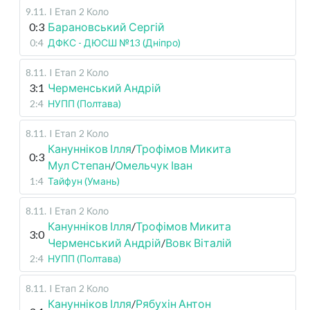
9.11
.
I Етап
2 Коло
0:3
Барановський Сергій
0:4
ДФКС - ДЮСШ №13 (Дніпро)
8.11
.
I Етап
2 Коло
3:1
Черменський Андрій
2:4
НУПП (Полтава)
8.11
.
I Етап
2 Коло
Канунніков Ілля
/
Трофімов Микита
0:3
Мул Степан
/
Омельчук Іван
1:4
Тайфун (Умань)
8.11
.
I Етап
2 Коло
Канунніков Ілля
/
Трофімов Микита
3:0
Черменський Андрій
/
Вовк Віталій
2:4
НУПП (Полтава)
8.11
.
I Етап
2 Коло
Канунніков Ілля
/
Рябухін Антон