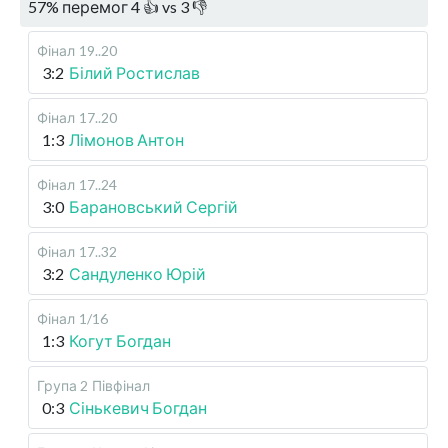
57
%
перемог
4
👍 vs
3
👎
Фінал
19..20
3:2
Білий Ростислав
Фінал
17..20
1:3
Лімонов Антон
Фінал
17..24
3:0
Барановський Сергій
Фінал
17..32
3:2
Сандуленко Юрій
Фінал
1/16
1:3
Когут Богдан
Група 2
Півфінал
0:3
Сінькевич Богдан