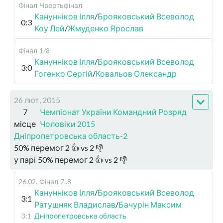
Фінал
Чвертьфінал
Канунніков Ілля
/
Брояковський Всеволод
0:3
Коу Лей
/
Жмуденко Ярослав
Фінал
1/8
Канунніков Ілля
/
Брояковський Всеволод
3:0
Гогенко Сергій
/
Ковальов Олександр
26 лют, 2015
7
Чемпіонат України Командний Розряд
місце
Чоловіки 2015
Дніпропетровська область-2
50
%
перемог
2
👍 vs
2
👎
у парі
50
%
перемог
2
👍 vs
2
👎
26.02
.
Фінал
7..8
Канунніков Ілля
/
Брояковський Всеволод
3:1
Ратушняк Владислав
/
Бачурін Максим
3:1
Дніпропетровська область