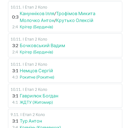
10.11
.
I Етап
2 Коло
Канунніков Ілля
/
Трофімов Микита
0:3
Молочко Антон
/
Крутько Олексій
2:4
Крігер (Бердичів)
10.11
.
I Етап
2 Коло
3:2
Бочковський Вадим
2:4
Крігер (Бердичів)
10.11
.
I Етап
2 Коло
3:1
Немцов Сергій
4:3
Рокитне (Рокитне)
10.11
.
I Етап
2 Коло
3:1
Гаврилюк Богдан
4:1
ЖДТУ (Житомир)
9.11
.
I Етап
2 Коло
3:1
Тур Антон
3:4
Кремінь (Кременчук)