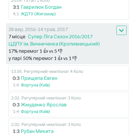
20.09
.
I Етап
1 Коло
3:1
Гаврилюк Богдан
4:1
ЖДТУ (Житомир)
28 вер, 2016-14 трав, 2017
7 місце
Супер Ліга Сезон 2016/2017
ЦДПУ ім. Винниченка (Кропивницький)
17
%
перемог
1
👍 vs
5
👎
у парі
50
%
перемог
1
👍 vs
1
👎
13.05
.
Регулярний чемпіонат
4 Коло
0:3
Прищепа Євген
1:4
Фортуна (Київ)
2.02
.
Регулярний чемпіонат
3 Коло
0:3
Жмуденко Ярослав
1:4
Фортуна (Київ)
2.02
.
Регулярний чемпіонат
3 Коло
1:3
Рубан Микита