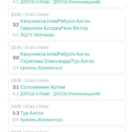
4:1
ДЮСШ-3 (Київ) - ДЮСШ (Хмельницький)
20.09
.
I Етап
1 Коло
Канунніков Ілля
/
Рябухін Антон
3:2
Гаврилюк Богдан
/
Чиж Віктор
4:1
ЖДТУ (Житомир)
20.09
.
I Етап
1 Коло
Канунніков Ілля
/
Рябухін Антон
3:0
Скрипник Олександр
/
Тур Антон
3:4
Кремінь (Кременчук)
20.09
.
I Етап
1 Коло
3:1
Соломенник Артем
4:1
ДЮСШ-3 (Київ) - ДЮСШ (Хмельницький)
20.09
.
I Етап
1 Коло
1:3
Тур Антон
3:4
Кремінь (Кременчук)