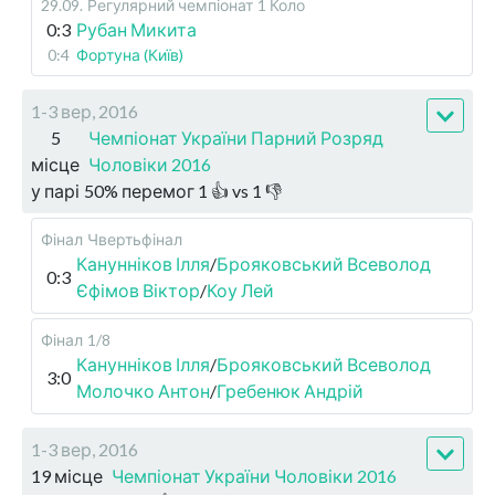
29.09
.
Регулярний чемпіонат
1 Коло
0:3
Рубан Микита
0:4
Фортуна (Київ)
1-3 вер, 2016
5
Чемпіонат України Парний Розряд
місце
Чоловіки 2016
у парі
50
%
перемог
1
👍 vs
1
👎
Фінал
Чвертьфінал
Канунніков Ілля
/
Брояковський Всеволод
0:3
Єфімов Віктор
/
Коу Лей
Фінал
1/8
Канунніков Ілля
/
Брояковський Всеволод
3:0
Молочко Антон
/
Гребенюк Андрій
1-3 вер, 2016
19 місце
Чемпіонат України Чоловіки 2016