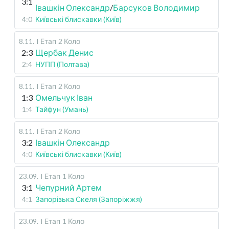
3:1
Івашкін Олександр
/
Барсуков Володимир
4:0
Київські блискавки (Київ)
8.11
.
I Етап
2 Коло
2:3
Щербак Денис
2:4
НУПП (Полтава)
8.11
.
I Етап
2 Коло
1:3
Омельчук Іван
1:4
Тайфун (Умань)
8.11
.
I Етап
2 Коло
3:2
Івашкін Олександр
4:0
Київські блискавки (Київ)
23.09
.
I Етап
1 Коло
3:1
Чепурний Артем
4:1
Запорізька Скеля (Запоріжжя)
23.09
.
I Етап
1 Коло