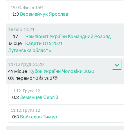
19.03
.
Фінал
1/64
1:3
Веремейчук Ярослав
18 бер, 2021
17
Чемпіонат України Командний Розряд
місце
Кадети U15 2021
Луганська область
11-12 груд, 2020
49 місце
Кубок України Чоловіки 2020
0
%
перемог
0
👍 vs
2
👎
11.12
.
Група 12
0:3
Земянцев Сергій
11.12
.
Група 12
0:3
Войтехов Тимур