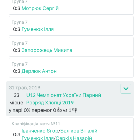
Група 7
0:3
Мотрюк Сергій
Група 7
0:3
Гуменюк Ілля
Група 7
0:3
Запорожець Микита
Група 7
0:3
Дерлюк Антон
31 трав, 2019
33
U12 Чемпіонат України Парний
місце
Розряд Хлопці 2019
у парі
0
%
перемог
0
👍 vs
1
👎
Кваліфікація
матч №11
Іванченко Єгор
/
Бєліков Віталій
0:3
Гуменюк Ілля
/
Серкіз Назарій