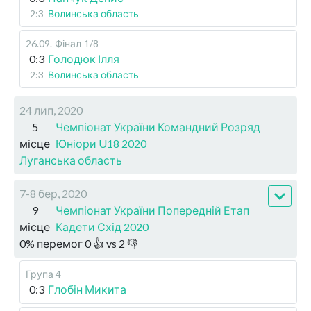
2:3
Волинська область
26.09
.
Фінал
1/8
0:3
Голодюк Ілля
2:3
Волинська область
24 лип, 2020
5
Чемпіонат України Командний Розряд
місце
Юніори U18 2020
Луганська область
7-8 бер, 2020
9
Чемпіонат України Попередній Етап
місце
Кадети Схід 2020
0
%
перемог
0
👍 vs
2
👎
Група 4
0:3
Глобін Микита