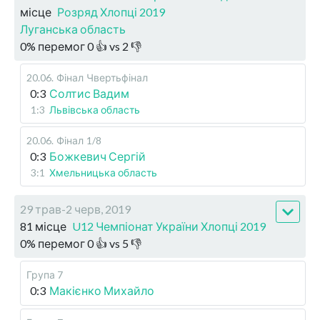
місце
Розряд Хлопці 2019
Луганська область
0
%
перемог
0
👍 vs
2
👎
20.06
.
Фінал
Чвертьфінал
0:3
Солтис Вадим
1:3
Львівська область
20.06
.
Фінал
1/8
0:3
Божкевич Сергій
3:1
Хмельницька область
29 трав-2 черв, 2019
81 місце
U12 Чемпіонат України Хлопці 2019
0
%
перемог
0
👍 vs
5
👎
Група 7
0:3
Макієнко Михайло