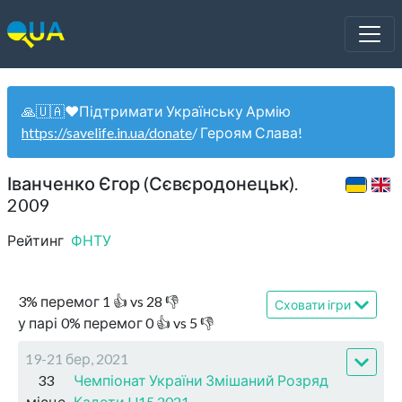
🙏🇺🇦❤️Підтримати Українську Армію
https://savelife.in.ua/donate
/ Героям Слава!
Іванченко Єгор (Сєвєродонецьк).
2009
Рейтинг
ФНТУ
3
%
перемог
1
👍 vs
28
👎
Сховати ігри
у парі
0
%
перемог
0
👍 vs
5
👎
19-21 бер, 2021
33
Чемпіонат України Змішаний Розряд
місце
Кадети U15 2021