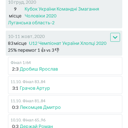
10 груд, 2020
9
Кубок України Командні Змагання
місце
Чоловіки 2020
Луганська область-2
10-11 жовт, 2020
83 місце
U12 Чемпіонат України Хлопці 2020
25
%
перемог
1
👍 vs
3
👎
Фінал
1/64
2:3
Дробиш Ярослав
11.10
.
Фінал
83..84
3:1
Грачов Артур
11.10
.
Фінал
81..84
0:3
Лекомцев Дмитро
10.10
.
Фінал
65..96
0:3
Держай Роман