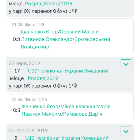
місце
Розряд Хлопці 2019
у парі
0
%
перемог
0
👍 vs
1
👎
21.06
.
Фінал
1/8
Іванченко Єгор
/
Обозний Матвій
0:3
Литвинов Олександр
/
Брояковський
Володимир
22 черв, 2019
17
U10 Чемпіонат України Змішаний
місце
Розряд 2019
у парі
0
%
перемог
0
👍 vs
1
👎
22.06
.
Фінал
1/16
Іванченко Єгор
/
Міклашевська Марія
0:3
Павлюк Максим
/
Романова Дар'я
20-21 черв, 2019
5
U10 Чемпіонат України Командний