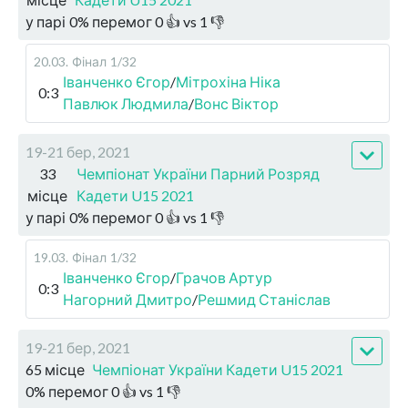
у парі
0
%
перемог
0
👍 vs
1
👎
20.03
.
Фінал
1/32
Іванченко Єгор
/
Мітрохіна Ніка
0:3
Павлюк Людмила
/
Вонс Віктор
19-21 бер, 2021
33
Чемпіонат України Парний Розряд
місце
Кадети U15 2021
у парі
0
%
перемог
0
👍 vs
1
👎
19.03
.
Фінал
1/32
Іванченко Єгор
/
Грачов Артур
0:3
Нагорний Дмитро
/
Решмид Станіслав
19-21 бер, 2021
65 місце
Чемпіонат України Кадети U15 2021
0
%
перемог
0
👍 vs
1
👎