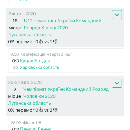
9 жовт, 2020
18
U12 Чемпіонат України Командний
місце
Розряд Хлопці 2020
Луганська область
0
%
перемог
0
👍 vs
1
👎
9.10
.
Кваліфікація
Чвертьфінал
0:3
Куцак Богдан
0:3
Харківська область
26-27 вер, 2020
9
Чемпіонат України Командний Розряд
місце
Чоловіки 2020
Луганська область
0
%
перемог
0
👍 vs
2
👎
26.09
.
Фінал
1/8
0:3
Панчук Денис