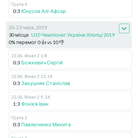
Група 4
0:3
Юнусов Алі-Афсар
20-23 черв, 2019
30 місце
U10 Чемпіонат України Хлопці 2019
0
%
перемог
0
👍 vs
10
👎
22.06
.
Фінал 2
1/8
0:3
Божкевич Сергій
22.06
.
Фінал 2
13..14
0:3
Закушняк Станіслав
22.06
.
Фінал 2
9..16
1:3
Фокієв Іван
Група 2
0:3
Павлюченко Микита