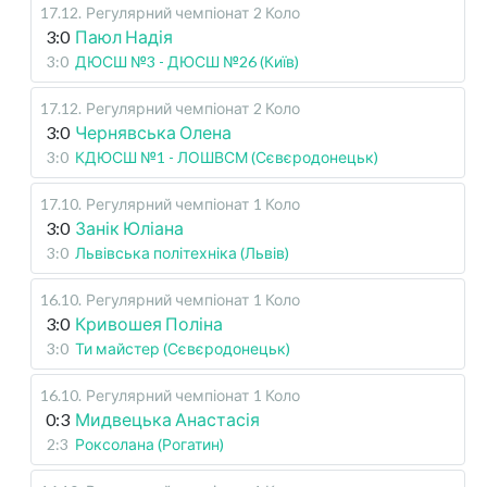
17.12
.
Регулярний чемпіонат
2 Коло
3:0
Паюл Надія
3:0
ДЮСШ №3 - ДЮСШ №26 (Київ)
17.12
.
Регулярний чемпіонат
2 Коло
3:0
Чернявська Олена
3:0
КДЮСШ №1 - ЛОШВСМ (Сєвєродонецьк)
17.10
.
Регулярний чемпіонат
1 Коло
3:0
Занік Юліана
3:0
Львівська політехніка (Львів)
16.10
.
Регулярний чемпіонат
1 Коло
3:0
Кривошея Поліна
3:0
Ти майстер (Сєвєродонецьк)
16.10
.
Регулярний чемпіонат
1 Коло
0:3
Мидвецька Анастасія
2:3
Роксолана (Рогатин)