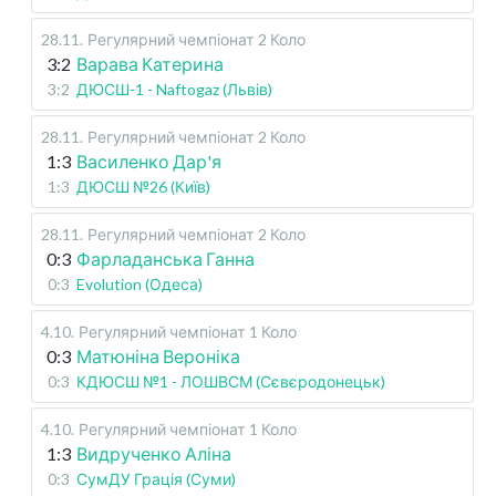
28.11
.
Регулярний чемпіонат
2 Коло
3:2
Варава Катерина
3:2
ДЮСШ-1 - Naftogaz (Львів)
28.11
.
Регулярний чемпіонат
2 Коло
1:3
Василенко Дар'я
1:3
ДЮСШ №26 (Київ)
28.11
.
Регулярний чемпіонат
2 Коло
0:3
Фарладанська Ганна
0:3
Evolution (Одеса)
4.10
.
Регулярний чемпіонат
1 Коло
0:3
Матюніна Вероніка
0:3
КДЮСШ №1 - ЛОШВСМ (Сєвєродонецьк)
4.10
.
Регулярний чемпіонат
1 Коло
1:3
Видрученко Аліна
0:3
СумДУ Грація (Суми)