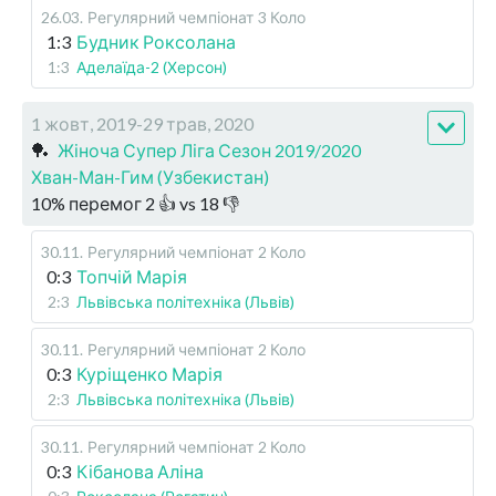
26.03
.
Регулярний чемпіонат
3 Коло
1:3
Будник Роксолана
1:3
Аделаїда-2 (Херсон)
1 жовт, 2019-29 трав, 2020
🏓
Жіноча Супер Ліга Сезон 2019/2020
Хван-Ман-Гим (Узбекистан)
10
%
перемог
2
👍 vs
18
👎
30.11
.
Регулярний чемпіонат
2 Коло
0:3
Топчій Марія
2:3
Львівська політехніка (Львів)
30.11
.
Регулярний чемпіонат
2 Коло
0:3
Куріщенко Марія
2:3
Львівська політехніка (Львів)
30.11
.
Регулярний чемпіонат
2 Коло
0:3
Кібанова Аліна