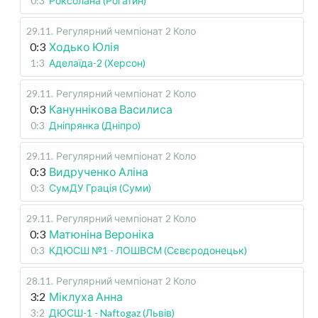
0:3
Роксолана (Рогатин)
29.11
.
Регулярний чемпіонат
2 Коло
0:3
Ходько Юлія
1:3
Аделаїда-2 (Херсон)
29.11
.
Регулярний чемпіонат
2 Коло
0:3
Кануннікова Василиса
0:3
Дніпрянка (Дніпро)
29.11
.
Регулярний чемпіонат
2 Коло
0:3
Видрученко Аліна
0:3
СумДУ Грація (Суми)
29.11
.
Регулярний чемпіонат
2 Коло
0:3
Матюніна Вероніка
0:3
КДЮСШ №1 - ЛОШВСМ (Сєвєродонецьк)
28.11
.
Регулярний чемпіонат
2 Коло
3:2
Міклуха Анна
3:2
ДЮСШ-1 - Naftogaz (Львів)