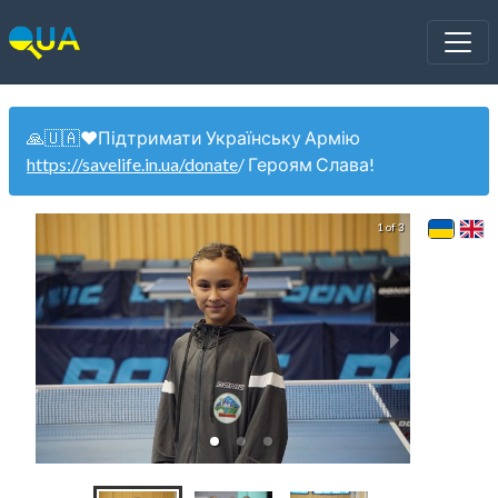
🙏🇺🇦❤️Підтримати Українську Армію
https://savelife.in.ua/donate
/ Героям Слава!
1 of 3
Жі