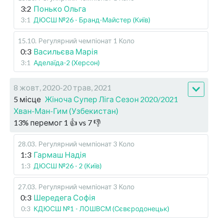
3:2
Понько Ольга
3:1
ДЮСШ №26 - Бранд-Майстер (Київ)
15.10
.
Регулярний чемпіонат
1 Коло
0:3
Васильєва Марія
3:1
Аделаїда-2 (Херсон)
8 жовт, 2020-20 трав, 2021
5 місце
Жіноча Супер Ліга Сезон 2020/2021
Хван-Ман-Гим (Узбекистан)
13
%
перемог
1
👍 vs
7
👎
28.03
.
Регулярний чемпіонат
3 Коло
1:3
Гармаш Надія
1:3
ДЮСШ №26 - 2 (Київ)
27.03
.
Регулярний чемпіонат
3 Коло
0:3
Шередега Софія
0:3
КДЮСШ №1 - ЛОШВСМ (Сєвєродонецьк)