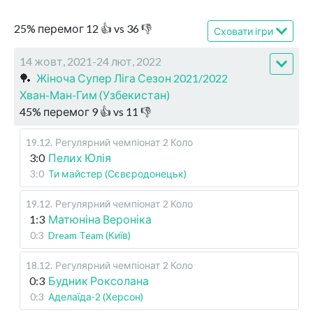
25
%
перемог
12
👍 vs
36
👎
Сховати ігри
14 жовт, 2021-24 лют, 2022
🏓
Жіноча Супер Ліга Сезон 2021/2022
Хван-Ман-Гим (Узбекистан)
45
%
перемог
9
👍 vs
11
👎
19.12
.
Регулярний чемпіонат
2 Коло
3:0
Пелих Юлія
3:0
Ти майстер (Сєвєродонецьк)
19.12
.
Регулярний чемпіонат
2 Коло
1:3
Матюніна Вероніка
0:3
Dream Team (Київ)
18.12
.
Регулярний чемпіонат
2 Коло
0:3
Будник Роксолана
0:3
Аделаїда-2 (Херсон)