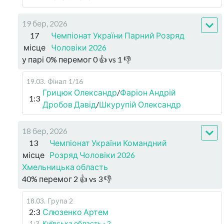
19 бер, 2026
17
Чемпіонат України Парний Розряд
місце
Чоловіки 2026
у парі
0
%
перемог
0
👍 vs
1
👎
19.03
.
Фінал
1/16
Грицюк Олександр
/
Фаріон Андрій
1:3
Дробов Давід
/
Шкурупій Олександр
18 бер, 2026
13
Чемпіонат України Командний
місце
Розряд Чоловіки 2026
Хмельницька область
40
%
перемог
2
👍 vs
3
👎
18.03
.
Група 2
2:3
Слюзенко Артем
1:3
Київська область - 2