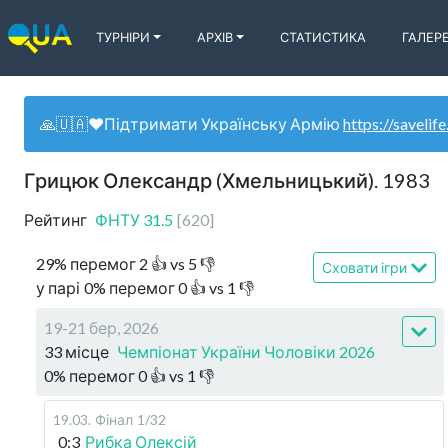
ТУРНІРИ
АРХІВ
СТАТИСТИКА
ГАЛЕР
🙏🇺🇦❤️Підтримати Українську Армію
https://savelife
Грицюк Олександр (Хмельницький). 1983
Рейтинг
ФНТУ
31.5
[
620
]
29
%
перемог
2
👍 vs
5
👎
Сховати ігри
у парі
0
%
перемог
0
👍 vs
1
👎
19-21 бер, 2026
33 місце
Чемпіонат України Чоловіки 2026
0
%
перемог
0
👍 vs
1
👎
19.03
.
Фінал
1/32
0:3
Рибка Олексій