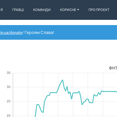
ЕЯ
ГРАВЦІ
КОМАНДИ
КОРИСНЕ
ПРО ПРОЕКТ
.in.ua/donate
/ Героям Слава!
ФН