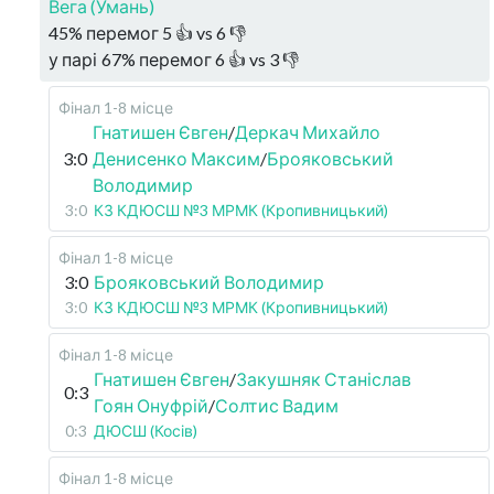
Вега (Умань)
45
%
перемог
5
👍 vs
6
👎
у парі
67
%
перемог
6
👍 vs
3
👎
Фінал 1-8 місце
Гнатишен Євген
/
Деркач Михайло
3:0
Денисенко Максим
/
Брояковський
Володимир
3:0
КЗ КДЮСШ №3 МРМК (Кропивницький)
Фінал 1-8 місце
3:0
Брояковський Володимир
3:0
КЗ КДЮСШ №3 МРМК (Кропивницький)
Фінал 1-8 місце
Гнатишен Євген
/
Закушняк Станіслав
0:3
Гоян Онуфрій
/
Солтис Вадим
0:3
ДЮСШ (Косів)
Фінал 1-8 місце