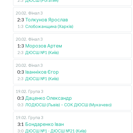
2:3
ДЮСШ (Рогатин)
20.02
.
Фінал 3
2:3
Толкунов Ярослав
1:3
Слобожанщина (Харків)
20.02
.
Фінал 3
1:3
Морозов Артем
2:3
ДЮСШ №1 (Київ)
20.02
.
Фінал 3
0:3
Іванніков Єгор
2:3
ДЮСШ №1 (Київ)
19.02
.
Група 3
0:3
Даценко Олександр
0:3
ЛОДЮСШ (Львів) – СОК ДЮСШ (Мукачево)
19.02
.
Група 3
3:1
Бондаренко Іван
3:0
ДЮСШ №1 - ДЮСШ №21 (Київ)