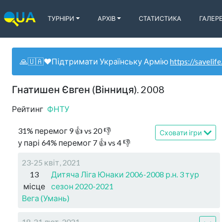
ТУРНІРИ
АРХІВ
СТАТИСТИКА
ГАЛЕР
🙏🇺🇦❤️Підтримати Українську Армію
https://savelife
Гнатишен Євген (Вінниця). 2008
Рейтинг
ФНТУ
31
%
перемог
9
👍 vs
20
👎
Сховати ігри
у парі
64
%
перемог
7
👍 vs
4
👎
23-25 квіт, 2021
13
Дитяча Ліга Юнаки 2006-2008 р.н. 3 тур
місце
сезон 2020-2021
Вега (Умань)
18-21 лют, 2021