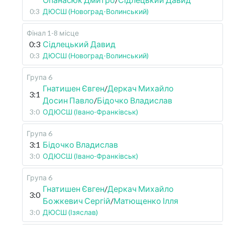
0:3
ДЮСШ (Новоград-Волинський)
Фінал 1-8 місце
0:3
Сідлецький Давид
0:3
ДЮСШ (Новоград-Волинський)
Група 6
Гнатишен Євген
/
Деркач Михайло
3:1
Досин Павло
/
Бідочко Владислав
3:0
ОДЮСШ (Івано-Франківськ)
Група 6
3:1
Бідочко Владислав
3:0
ОДЮСШ (Івано-Франківськ)
Група 6
Гнатишен Євген
/
Деркач Михайло
3:0
Божкевич Сергій
/
Матющенко Ілля
3:0
ДЮСШ (Ізяслав)