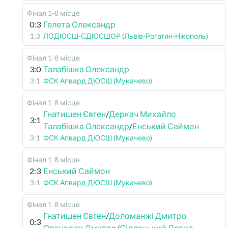
Фінал 1-8 місце
0:3
Гелета Олександр
1:3
ЛОДЮСШ-СДЮСШОР (Львів-Рогатин-Нікополь)
Фінал 1-8 місце
3:0
Талабішка Олександр
3:1
ФСК Апвард ДЮСШ (Мукачево)
Фінал 1-8 місце
Гнатишен Євген
/
Деркач Михайло
3:1
Талабішка Олександр
/
Енський Саймон
3:1
ФСК Апвард ДЮСШ (Мукачево)
Фінал 1-8 місце
2:3
Енський Саймон
3:1
ФСК Апвард ДЮСШ (Мукачево)
Фінал 1-8 місце
Гнатишен Євген
/
Доломанжі Дмитро
0:3
Опанасюк Дмитро
/
Сідлецький Давид