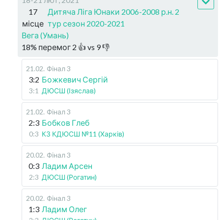
17
Дитяча Ліга Юнаки 2006-2008 р.н. 2
місце
тур сезон 2020-2021
Вега (Умань)
18
%
перемог
2
👍 vs
9
👎
21.02
.
Фінал 3
3:2
Божкевич Сергій
3:1
ДЮСШ (Ізяслав)
21.02
.
Фінал 3
2:3
Бобков Глеб
0:3
КЗ КДЮСШ №11 (Харків)
20.02
.
Фінал 3
0:3
Ладим Арсен
2:3
ДЮСШ (Рогатин)
20.02
.
Фінал 3
1:3
Ладим Олег