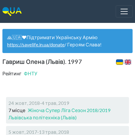
🙏🇺🇦❤️Підтримати Українську Армію
https://savelife.in.ua/donate
/ Героям Слава!
Гавриш Олена (Львів). 1997
Рейтинг
ФНТУ
24 жовт, 2018-4 трав, 2019
7 місце
Жіноча Супер Ліга Сезон 2018/2019
Львівська політехніка (Львів)
5 жовт, 2017-13 трав, 2018