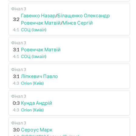
Фінал 3
Гавенко Назар
/
Білащенко Олександр
3:2
Ровенчак Матвій
/
Мінєв Сергій
4:1
СОЦ (Ізмаїл)
Фінал 3
3:1
Ровенчак Матвій
4:1
СОЦ (Ізмаїл)
Фінал 3
3:1
Ліпкевич Павло
4:3
Orion (Київ)
Фінал 3
0:3
Кунда Андрій
4:3
Orion (Київ)
Фінал 3
3:0
Сероус Марк