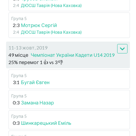
2:4
ДЮСШ Таврія (Нова Каховка)
Група 5
2:3
Мотрюк Сергій
2:4
ДЮСШ Таврія (Нова Каховка)
11-13 жовт, 2019
49 місце
Чемпіонат України Кадети U14 2019
25
%
перемог
1
👍 vs
3
👎
Група 5
3:1
Бугай Євген
Група 5
0:3
Замана Назар
Група 5
0:3
Шинкарецький Еміль