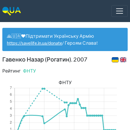
🙏🇺🇦❤️Підтримати Українську Армію
https://savelife.in.ua/donate
/ Героям Слава!
Гавенко Назар (Рогатин). 2007
Рейтинг
ФНТУ
ФНТУ