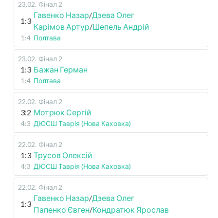
23.02
.
Фінал 2
Гавенко Назар
/
Дзева Олег
1:3
Карімов Артур
/
Шепель Андрій
1:4
Полтава
23.02
.
Фінал 2
1:3
Бажан Герман
1:4
Полтава
22.02
.
Фінал 2
3:2
Мотрюк Сергій
4:3
ДЮСШ Таврія (Нова Каховка)
22.02
.
Фінал 2
1:3
Трусов Олексій
4:3
ДЮСШ Таврія (Нова Каховка)
22.02
.
Фінал 2
Гавенко Назар
/
Дзева Олег
1:3
Папенко Євген
/
Кондратюк Ярослав