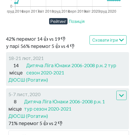
Рейтинг
Позиція
42
%
перемог
14
👍 vs
19
👎
Сховати ігри
у парі
56
%
перемог
5
👍 vs
4
👎
18-21 лют, 2021
14
Дитяча Ліга Юнаки 2006-2008 р.н. 2 тур
місце
сезон 2020-2021
ДЮСШ (Рогатин)
5-7 лист, 2020
8
Дитяча Ліга Юнаки 2006-2008 р.н. 1
місце
тур сезон 2020-2021
ДЮСШ (Рогатин)
71
%
перемог
5
👍 vs
2
👎