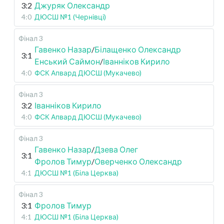
3:2
Джуряк Олександр
4:0
ДЮСШ №1 (Чернівці)
Фінал 3
Гавенко Назар
/
Білащенко Олександр
3:1
Енський Саймон
/
Іванніков Кирило
4:0
ФСК Апвард ДЮСШ (Мукачево)
Фінал 3
3:2
Іванніков Кирило
4:0
ФСК Апвард ДЮСШ (Мукачево)
Фінал 3
Гавенко Назар
/
Дзева Олег
3:1
Фролов Тимур
/
Оверченко Олександр
4:1
ДЮСШ №1 (Біла Церква)
Фінал 3
3:1
Фролов Тимур
4:1
ДЮСШ №1 (Біла Церква)