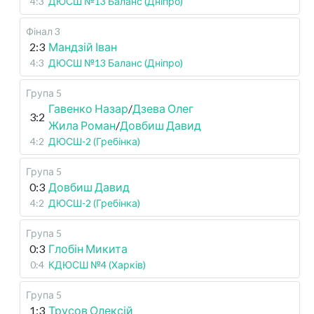
4:3
ДЮСШ №13 Баланс (Дніпро)
Фінал 3
2:3
Мандзій Іван
4:3
ДЮСШ №13 Баланс (Дніпро)
Група 5
Гавенко Назар
/
Дзева Олег
3:2
Жила Роман
/
Довбиш Давид
4:2
ДЮСШ-2 (Гребінка)
Група 5
0:3
Довбиш Давид
4:2
ДЮСШ-2 (Гребінка)
Група 5
0:3
Глобін Микита
0:4
КДЮСШ №4 (Харків)
Група 5
1:3
Трусов Олексій