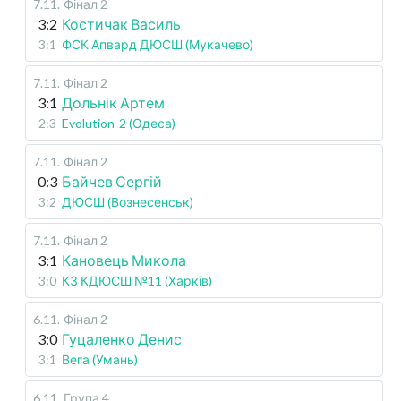
7.11
.
Фінал 2
3:2
Костичак Василь
3:1
ФСК Апвард ДЮСШ (Мукачево)
7.11
.
Фінал 2
3:1
Дольнік Артем
2:3
Evolution-2 (Одеса)
7.11
.
Фінал 2
0:3
Байчев Сергій
3:2
ДЮСШ (Вознесенськ)
7.11
.
Фінал 2
3:1
Кановець Микола
3:0
КЗ КДЮСШ №11 (Харків)
6.11
.
Фінал 2
3:0
Гуцаленко Денис
3:1
Вега (Умань)
6.11
.
Група 4