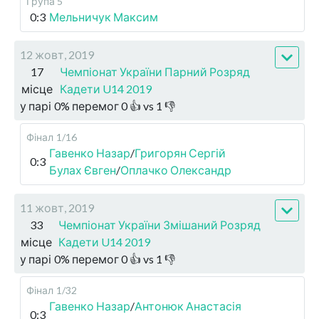
Група 5
0:3
Мельничук Максим
12 жовт, 2019
17
Чемпіонат України Парний Розряд
місце
Кадети U14 2019
у парі
0
%
перемог
0
👍 vs
1
👎
Фінал
1/16
Гавенко Назар
/
Григорян Сергій
0:3
Булах Євген
/
Оплачко Олександр
11 жовт, 2019
33
Чемпіонат України Змішаний Розряд
місце
Кадети U14 2019
у парі
0
%
перемог
0
👍 vs
1
👎
Фінал
1/32
Гавенко Назар
/
Антонюк Анастасія
0:3