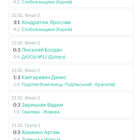
4:2
Слобожанщина (Харків)
22.02
.
Фінал 2
3:1
Кондратюк Ярослав
4:2
Слобожанщина (Харків)
22.02
.
Фінал 2
0:3
Лінський Богдан
0:4
ДЮСШ №12 (Дніпро)
22.02
.
Фінал 2
1:3
Кантаревич Денис
1:4
Поділля (Кам’янець-Подільський - Красилів)
21.02
.
Фінал 2
0:3
Заришняк Вадим
1:4
Свалява - Жовква
21.02
.
Група 1
0:3
Хименко Артем
0:4
Донецька область