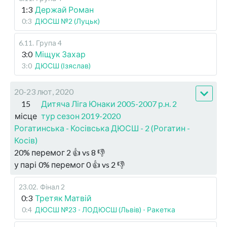
1:3
Держай Роман
0:3
ДЮСШ №2 (Луцьк)
6.11
.
Група 4
3:0
Міщук Захар
3:0
ДЮСШ (Ізяслав)
20-23 лют, 2020
15
Дитяча Ліга Юнаки 2005-2007 р.н. 2
місце
тур сезон 2019-2020
Рогатинська - Косівська ДЮСШ - 2 (Рогатин -
Косів)
20
%
перемог
2
👍 vs
8
👎
у парі
0
%
перемог
0
👍 vs
2
👎
23.02
.
Фінал 2
0:3
Третяк Матвій
0:4
ДЮСШ №23 - ЛОДЮСШ (Львів) - Ракетка