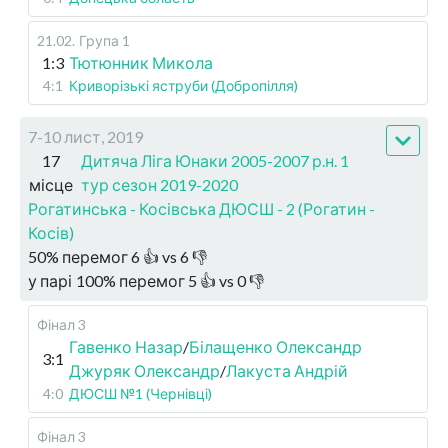
21.02
.
Група 1
1:3
Тютюнник Микола
4:1
Криворізькі яструби (Добропілля)
7-10 лист, 2019
17
Дитяча Ліга Юнаки 2005-2007 р.н. 1
місце
тур сезон 2019-2020
Рогатинська - Косівська ДЮСШ - 2 (Рогатин -
Косів)
50
%
перемог
6
👍 vs
6
👎
у парі
100
%
перемог
5
👍 vs
0
👎
Фінал 3
Гавенко Назар
/
Білащенко Олександр
3:1
Джуряк Олександр
/
Лакуста Андрій
4:0
ДЮСШ №1 (Чернівці)
Фінал 3