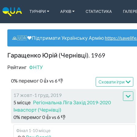
ТУРНІРИ
АРХІВ
СТАТИСТИКА
ГАЛЕР
🙏🇺🇦❤️Підтримати Українську Армію
https://savelife
Гаращенко Юрій (Чернівці). 1969
Рейтинг
ФНТУ
0
%
перемог
0
👍 vs
6
👎
Сховати ігри
17 жовт-1 груд, 2019
5 місце
Регіональна Ліга Захід 2019-2020
Інваспорт (Чернівці)
0
%
перемог
0
👍 vs
6
👎
Фінал 1-10 місце