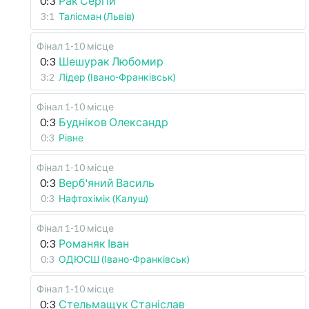
0:3
Рак Сергій
3:1
Талісман (Львів)
Фінал 1-10 місце
0:3
Шешурак Любомир
3:2
Лідер (Івано-Франківськ)
Фінал 1-10 місце
0:3
Будніков Олександр
0:3
Рівне
Фінал 1-10 місце
0:3
Верб'яний Василь
0:3
Нафтохімік (Калуш)
Фінал 1-10 місце
0:3
Романяк Іван
0:3
ОДЮСШ (Івано-Франківськ)
Фінал 1-10 місце
0:3
Стельмащук Станіслав