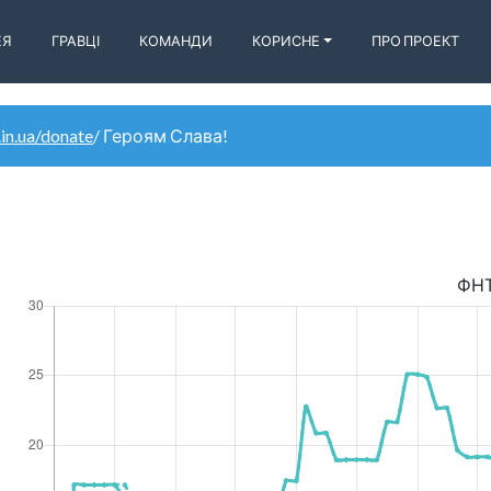
ЕЯ
ГРАВЦІ
КОМАНДИ
КОРИСНЕ
ПРО ПРОЕКТ
.in.ua/donate
/ Героям Слава!
ФН