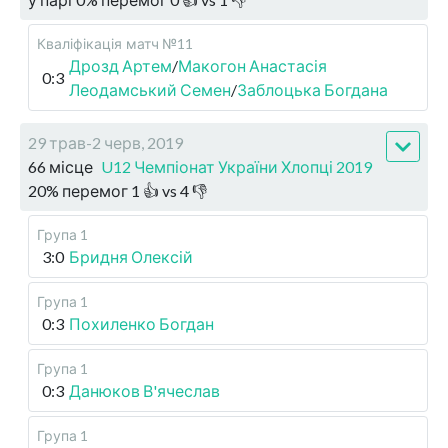
Кваліфікація
матч №11
Дрозд Артем
/
Макогон Анастасія
0:3
Леодамський Семен
/
Заблоцька Богдана
29 трав-2 черв, 2019
66 місце
U12 Чемпіонат України Хлопці 2019
20
%
перемог
1
👍 vs
4
👎
Група 1
3:0
Бридня Олексій
Група 1
0:3
Похиленко Богдан
Група 1
0:3
Данюков В'ячеслав
Група 1