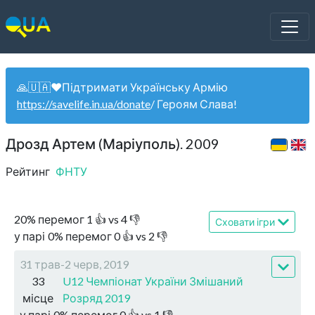
🙏🇺🇦❤️Підтримати Українську Армію
https://savelife.in.ua/donate
/ Героям Слава!
Дрозд Артем (Маріуполь). 2009
Рейтинг
ФНТУ
20
%
перемог
1
👍 vs
4
👎
Сховати ігри
у парі
0
%
перемог
0
👍 vs
2
👎
31 трав-2 черв, 2019
33
U12 Чемпіонат України Змішаний
місце
Розряд 2019
у парі
0
%
перемог
0
👍 vs
1
👎