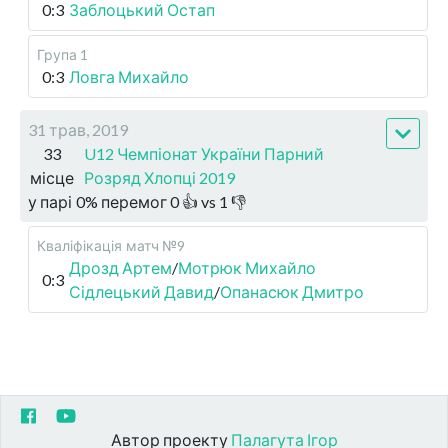
0:3
Заблоцький Остап
Група 1
0:3
Ловга Михайло
31 трав, 2019
33
U12 Чемпіонат України Парний
місце
Розряд Хлопці 2019
у парі
0
%
перемог
0
👍 vs
1
👎
Кваліфікація
матч №9
Дрозд Артем
/
Мотрюк Михайло
0:3
Сідлецький Давид
/
Опанасюк Дмитро
Автор проекту
Палагута Ігор