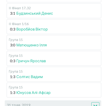
II Фінал
17..32
3:1
Будзинський Денис
II Фінал
1/16
0:3
Воробйов Віктор
Група 15
3:0
Матющенко Ілля
Група 15
0:3
Гричун Ярослав
Група 15
1:3
Солтис Вадим
Група 15
1:3
Юнусов Алі-Афсар
31 трав, 2019