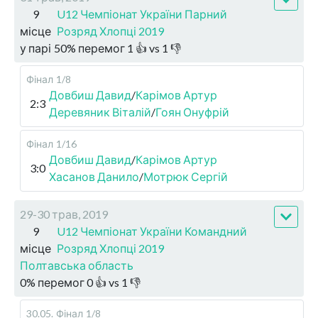
9
U12 Чемпіонат України Парний
місце
Розряд Хлопці 2019
у парі
50
%
перемог
1
👍 vs
1
👎
Фінал
1/8
Довбиш Давид
/
Карімов Артур
2:3
Деревяник Віталій
/
Гоян Онуфрій
Фінал
1/16
Довбиш Давид
/
Карімов Артур
3:0
Хасанов Данило
/
Мотрюк Сергій
29-30 трав, 2019
9
U12 Чемпіонат України Командний
місце
Розряд Хлопці 2019
Полтавська область
0
%
перемог
0
👍 vs
1
👎
30.05
.
Фінал
1/8