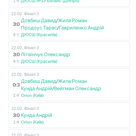
1:4
ДЮСШ №13 Баланс (Дніпро)
22.02
.
Фінал 3
Довбиш Давид
/
Жила Роман
3:0
Продоус Тарас
/
Гавриленко Андрій
4:1
ДЮСШ (Красилів)
22.02
.
Фінал 3
3:0
Літвінчук Олександр
4:1
ДЮСШ (Красилів)
22.02
.
Фінал 3
Довбиш Давид
/
Жила Роман
0:3
Кунда Андрій
/
Вейгман Олександр
1:4
Orion (Київ)
22.02
.
Фінал 3
3:0
Кунда Андрій
1:4
Orion (Київ)
21.02
.
Фінал 3