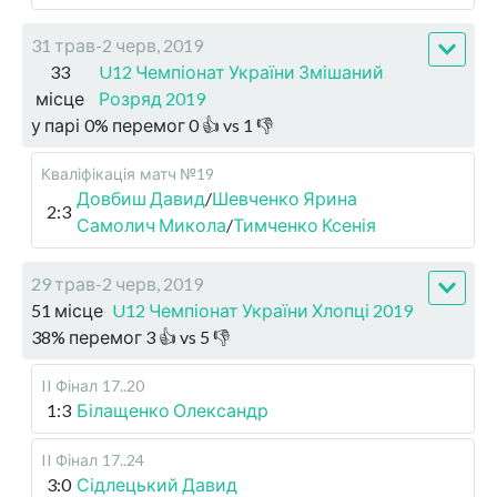
31 трав-2 черв, 2019
33
U12 Чемпіонат України Змішаний
місце
Розряд 2019
у парі
0
%
перемог
0
👍 vs
1
👎
Кваліфікація
матч №19
Довбиш Давид
/
Шевченко Ярина
2:3
Самолич Микола
/
Тимченко Ксенія
29 трав-2 черв, 2019
51 місце
U12 Чемпіонат України Хлопці 2019
38
%
перемог
3
👍 vs
5
👎
II Фінал
17..20
1:3
Білащенко Олександр
II Фінал
17..24
3:0
Сідлецький Давид