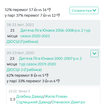
52
%
перемог
17
👍 vs
16
👎
Сховати ігри
у парі
37
%
перемог
7
👍 vs
12
👎
18-21 лют, 2021
21
Дитяча Ліга Юнаки 2006-2008 р.н. 2 тур
місце
сезон 2020-2021
ДЮСШ (Гребінка)
20-23 лют, 2020
23
Дитяча Ліга Юнаки 2005-2007 р.н. 2
місце
тур сезон 2019-2020
ДЮСШ-2 (Гребінка)
62
%
перемог
8
👍 vs
5
👎
у парі
33
%
перемог
3
👍 vs
6
👎
23.02
.
Фінал 3
Довбиш Давид
/
Жила Роман
1:3
Сідлецький Давид
/
Опанасюк Дмитро