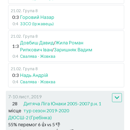
21.02
.
Група 8
0:3
Горовий Назар
0:4
ЗЗСО (Іржавець)
21.02
.
Група 8
Довбиш Давид
/
Жила Роман
1:3
Рипкович Іван
/
Заришняк Вадим
0:4
Свалява - Жовква
21.02
.
Група 8
0:3
Надь Андрій
0:4
Свалява - Жовква
7-10 лист, 2019
28
Дитяча Ліга Юнаки 2005-2007 р.н. 1
місце
тур сезон 2019-2020
ДЮСШ-2 (Гребінка)
55
%
перемог
6
👍 vs
5
👎