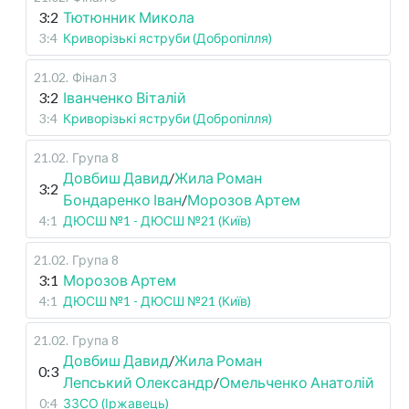
3:2
Тютюнник Микола
3:4
Криворізькі яструби (Добропілля)
21.02
.
Фінал 3
3:2
Іванченко Віталій
3:4
Криворізькі яструби (Добропілля)
21.02
.
Група 8
Довбиш Давид
/
Жила Роман
3:2
Бондаренко Іван
/
Морозов Артем
4:1
ДЮСШ №1 - ДЮСШ №21 (Київ)
21.02
.
Група 8
3:1
Морозов Артем
4:1
ДЮСШ №1 - ДЮСШ №21 (Київ)
21.02
.
Група 8
Довбиш Давид
/
Жила Роман
0:3
Лепський Олександр
/
Омельченко Анатолій
0:4
ЗЗСО (Іржавець)