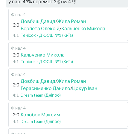
у парі
43
%
перемог
3
👍 vs
4
👎
Фінал 4
Довбиш Давид
/
Жила Роман
3:0
Верпета Олексій
/
Кальченко Микола
4:1
Тенісок - ДЮСШ №1 (Київ)
Фінал 4
3:0
Кальченко Микола
4:1
Тенісок - ДЮСШ №1 (Київ)
Фінал 4
Довбиш Давид
/
Жила Роман
3:0
Герасименко Данило
/
Цокур Іван
4:1
Dream team (Дніпро)
Фінал 4
3:0
Колобов Максим
4:1
Dream team (Дніпро)