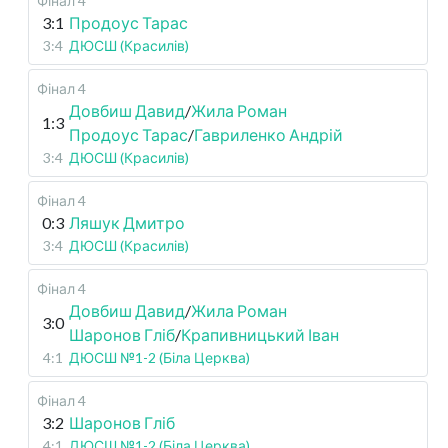
Фінал 4
3:1
Продоус Тарас
3:4
ДЮСШ (Красилів)
Фінал 4
Довбиш Давид
/
Жила Роман
1:3
Продоус Тарас
/
Гавриленко Андрій
3:4
ДЮСШ (Красилів)
Фінал 4
0:3
Ляшук Дмитро
3:4
ДЮСШ (Красилів)
Фінал 4
Довбиш Давид
/
Жила Роман
3:0
Шаронов Гліб
/
Крапивницький Іван
4:1
ДЮСШ №1-2 (Біла Церква)
Фінал 4
3:2
Шаронов Гліб
4:1
ДЮСШ №1-2 (Біла Церква)