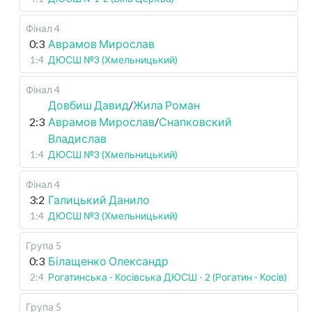
Фінал 4
0:3
Аврамов Мирослав
1:4
ДЮСШ №3 (Хмельницький)
Фінал 4
Довбиш Давид
/
Жила Роман
2:3
Аврамов Мирослав
/
Снапковский
Владислав
1:4
ДЮСШ №3 (Хмельницький)
Фінал 4
3:2
Галицький Данило
1:4
ДЮСШ №3 (Хмельницький)
Група 5
0:3
Білащенко Олександр
2:4
Рогатинська - Косівська ДЮСШ - 2 (Рогатин - Косів)
Група 5