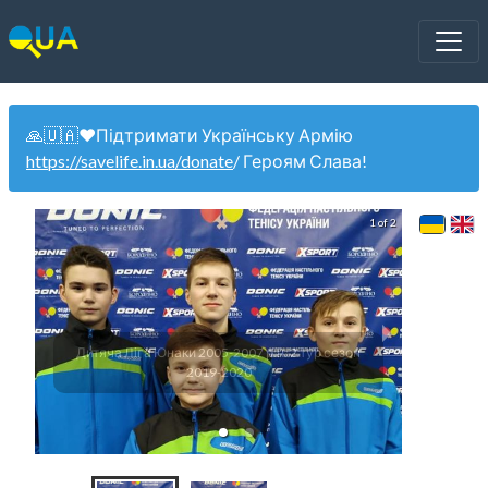
🙏🇺🇦❤️Підтримати Українську Армію
https://savelife.in.ua/donate
/ Героям Слава!
1 of 2
Дитяча Ліга Юнаки 2005-2007 р.н. 2 тур сезон
Дитяча
2019-2020