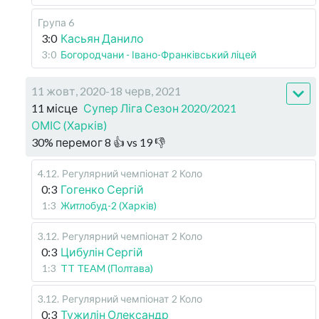
Група 6
3:0
Касьян Данило
3:0
Богородчани - Івано-Франківський ліцей
11 жовт, 2020-18 черв, 2021
11 місце
Супер Ліга Сезон 2020/2021
ОМІС (Харків)
30
%
перемог
8
👍 vs
19
👎
4.12
.
Регулярний чемпіонат
2 Коло
0:3
Гогенко Сергій
1:3
Житлобуд-2 (Харків)
3.12
.
Регулярний чемпіонат
2 Коло
0:3
Цибулін Сергій
1:3
TT TEAM (Полтава)
3.12
.
Регулярний чемпіонат
2 Коло
0:3
Тужилін Олександр