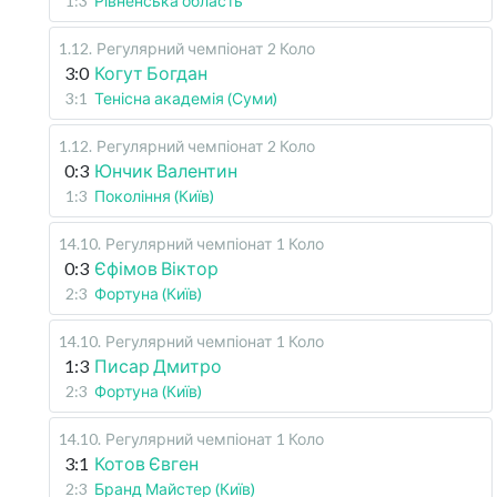
1:3
Рівненська область
1.12
.
Регулярний чемпіонат
2 Коло
3:0
Когут Богдан
3:1
Тенісна академія (Суми)
1.12
.
Регулярний чемпіонат
2 Коло
0:3
Юнчик Валентин
1:3
Покоління (Київ)
14.10
.
Регулярний чемпіонат
1 Коло
0:3
Єфімов Віктор
2:3
Фортуна (Київ)
14.10
.
Регулярний чемпіонат
1 Коло
1:3
Писар Дмитро
2:3
Фортуна (Київ)
14.10
.
Регулярний чемпіонат
1 Коло
3:1
Котов Євген
2:3
Бранд Майстер (Київ)