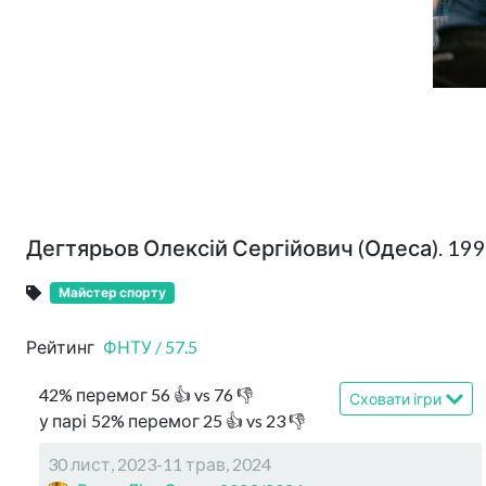
Дегтярьов Олексій Сергійович (Одеса). 19
Майстер спорту
Рейтинг
ФНТУ
/
57.5
42
%
перемог
56
👍 vs
76
👎
Сховати ігри
у парі
52
%
перемог
25
👍 vs
23
👎
30 лист, 2023-11 трав, 2024