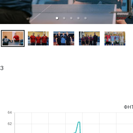
93
ФН