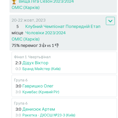
Вища Ліга Сезон 2023/2024
ОМІС (Харків)
20-22 жовт, 2023
5
Клубний Чемпіонат Попередній Етап
місце
Чоловіки 2023/2024
ОМІС (Харків)
75
%
перемог
3
👍 vs
1
👎
Фінал 1
Чвертьфінал
2:3
Дідух Віктор
0:3
Бранд Майстер (Київ)
Група 6
3:0
Гавришко Олег
3:0
Кривбас (Кривий Ріг)
Група 6
3:0
Денисюк Артем
3:0
Ракетка - ДЮСШ №23-3 (Київ)