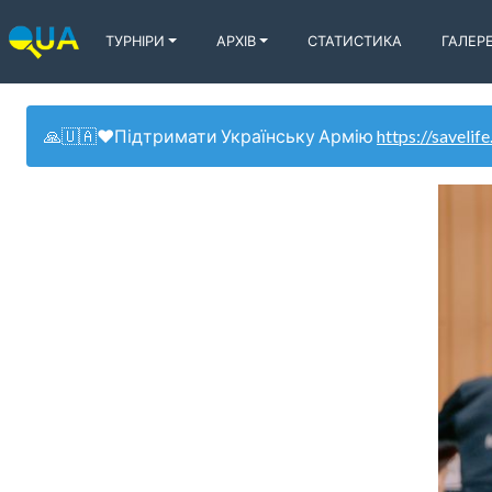
ТУРНІРИ
АРХІВ
СТАТИСТИКА
ГАЛЕР
🙏🇺🇦❤️Підтримати Українську Армію
https://savelife