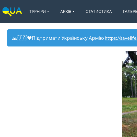
ТУРНІРИ
АРХІВ
СТАТИСТИКА
ГАЛЕР
🙏🇺🇦❤️Підтримати Українську Армію
https://savelife