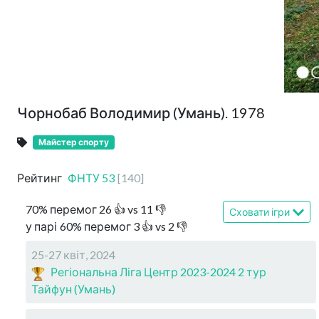
Чорнобаб Володимир (Умань). 1978
Майстер спорту
Рейтинг
ФНТУ
53
[
140
]
70
%
перемог
26
👍 vs
11
👎
Сховати ігри
у парі
60
%
перемог
3
👍 vs
2
👎
25-27 квіт, 2024
Регіональна Ліга Центр 2023-2024 2 тур
Тайфун (Умань)