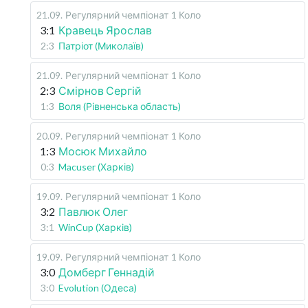
21.09
.
Регулярний чемпіонат
1 Коло
3:1
Кравець Ярослав
2:3
Патріот (Миколаїв)
21.09
.
Регулярний чемпіонат
1 Коло
2:3
Смірнов Сергій
1:3
Воля (Рівненська область)
20.09
.
Регулярний чемпіонат
1 Коло
1:3
Мосюк Михайло
0:3
Macuser (Харків)
19.09
.
Регулярний чемпіонат
1 Коло
3:2
Павлюк Олег
3:1
WinCup (Харків)
19.09
.
Регулярний чемпіонат
1 Коло
3:0
Домберг Геннадій
3:0
Evolution (Одеса)