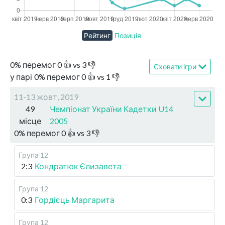
Рейтинг
Позиція
0
%
перемог
0
👍 vs
3
👎
Сховати ігри
у парі
0
%
перемог
0
👍 vs
1
👎
11-13 жовт, 2019
49
Чемпіонат України Кадетки U14
місце
2005
0
%
перемог
0
👍 vs
3
👎
Група 12
2:3
Кондратюк Єлизавета
Група 12
0:3
Гордієць Маргарита
Група 12