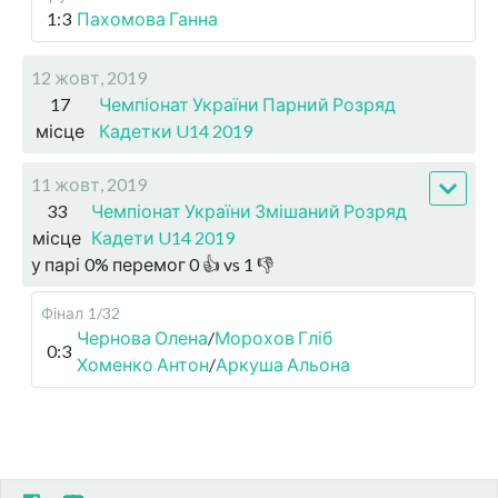
1:3
Пахомова Ганна
12 жовт, 2019
17
Чемпіонат України Парний Розряд
місце
Кадетки U14 2019
11 жовт, 2019
33
Чемпіонат України Змішаний Розряд
місце
Кадети U14 2019
у парі
0
%
перемог
0
👍 vs
1
👎
Фінал
1/32
Чернова Олена
/
Морохов Гліб
0:3
Хоменко Антон
/
Аркуша Альона