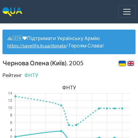
🙏🇺🇦❤️Підтримати Українську Армію
https://savelife.in.ua/donate
/ Героям Слава!
Чернова Олена (Київ). 2005
Рейтинг
ФНТУ
ФНТУ