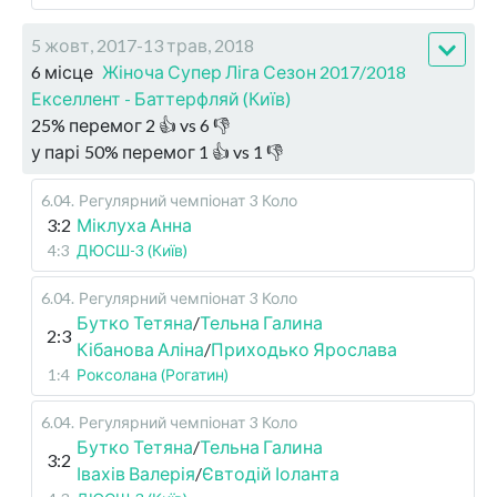
5 жовт, 2017-13 трав, 2018
6 місце
Жіноча Супер Ліга Сезон 2017/2018
Екселлент - Баттерфляй (Київ)
25
%
перемог
2
👍 vs
6
👎
у парі
50
%
перемог
1
👍 vs
1
👎
6.04
.
Регулярний чемпіонат
3 Коло
3:2
Міклуха Анна
4:3
ДЮСШ-3 (Київ)
6.04
.
Регулярний чемпіонат
3 Коло
Бутко Тетяна
/
Тельна Галина
2:3
Кібанова Аліна
/
Приходько Ярослава
1:4
Роксолана (Рогатин)
6.04
.
Регулярний чемпіонат
3 Коло
Бутко Тетяна
/
Тельна Галина
3:2
Івахів Валерія
/
Євтодій Іоланта