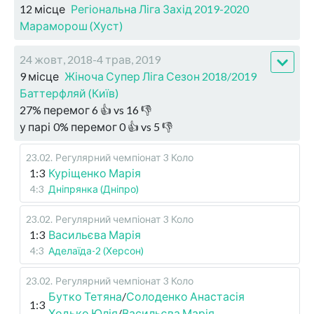
12 місце
Регіональна Ліга Захід 2019-2020
Мараморош (Хуст)
24 жовт, 2018-4 трав, 2019
9 місце
Жіноча Супер Ліга Сезон 2018/2019
Баттерфляй (Київ)
27
%
перемог
6
👍 vs
16
👎
у парі
0
%
перемог
0
👍 vs
5
👎
23.02
.
Регулярний чемпіонат
3 Коло
1:3
Куріщенко Марія
4:3
Дніпрянка (Дніпро)
23.02
.
Регулярний чемпіонат
3 Коло
1:3
Васильєва Марія
4:3
Аделаїда-2 (Херсон)
23.02
.
Регулярний чемпіонат
3 Коло
Бутко Тетяна
/
Солоденко Анастасія
1:3
Ходько Юлія
/
Васильєва Марія