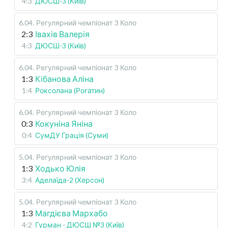
4:3
ДЮСШ-3 (Київ)
6.04
.
Регулярний чемпіонат
3 Коло
2:3
Івахів Валерія
4:3
ДЮСШ-3 (Київ)
6.04
.
Регулярний чемпіонат
3 Коло
1:3
Кібанова Аліна
1:4
Роксолана (Рогатин)
6.04
.
Регулярний чемпіонат
3 Коло
0:3
Кокуніна Яніна
0:4
СумДУ Грація (Суми)
5.04
.
Регулярний чемпіонат
3 Коло
1:3
Ходько Юлія
3:4
Аделаїда-2 (Херсон)
5.04
.
Регулярний чемпіонат
3 Коло
1:3
Магдієва Мархабо
4:2
Гурман - ДЮСШ №3 (Київ)