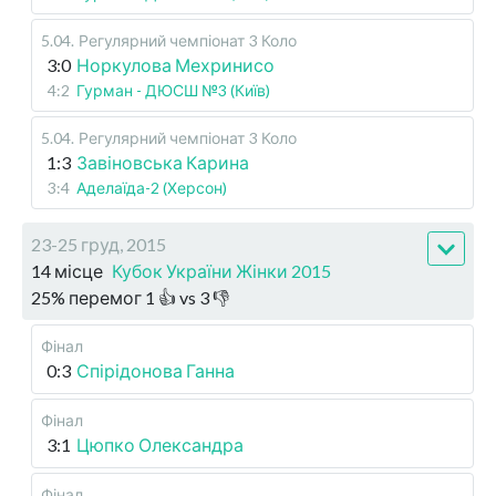
5.04
.
Регулярний чемпіонат
3 Коло
3:0
Норкулова Мехринисо
4:2
Гурман - ДЮСШ №3 (Київ)
5.04
.
Регулярний чемпіонат
3 Коло
1:3
Завіновська Карина
3:4
Аделаїда-2 (Херсон)
23-25 груд, 2015
14 місце
Кубок України Жінки 2015
25
%
перемог
1
👍 vs
3
👎
Фінал
0:3
Спірідонова Ганна
Фінал
3:1
Цюпко Олександра
Фінал