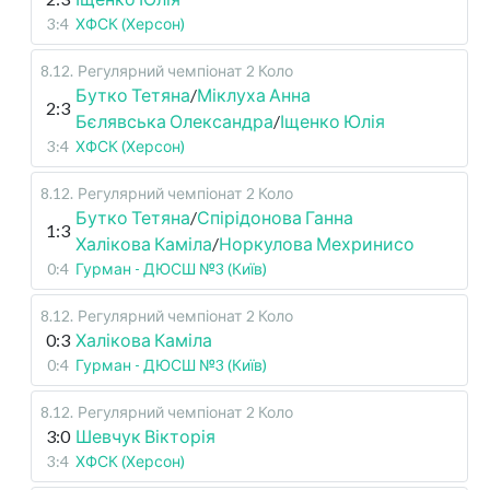
3:4
ХФСК (Херсон)
8.12
.
Регулярний чемпіонат
2 Коло
Бутко Тетяна
/
Міклуха Анна
2:3
Бєлявська Олександра
/
Іщенко Юлія
3:4
ХФСК (Херсон)
8.12
.
Регулярний чемпіонат
2 Коло
Бутко Тетяна
/
Спірідонова Ганна
1:3
Халікова Каміла
/
Норкулова Мехринисо
0:4
Гурман - ДЮСШ №3 (Київ)
8.12
.
Регулярний чемпіонат
2 Коло
0:3
Халікова Каміла
0:4
Гурман - ДЮСШ №3 (Київ)
8.12
.
Регулярний чемпіонат
2 Коло
3:0
Шевчук Вікторія
3:4
ХФСК (Херсон)