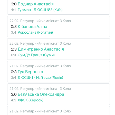
3:0
Боднар Анастасія
4:1
Гурман - ДЮСШ №3 (Київ)
22.02
.
Регулярний чемпіонат
3 Коло
0:3
Кібанова Аліна
3:4
Роксолана (Рогатин)
22.02
.
Регулярний чемпіонат
3 Коло
1:3
Димитренко Анастасія
0:4
СумДУ Грація (Суми)
21.02
.
Регулярний чемпіонат
3 Коло
0:3
Гуд Вероніка
3:4
ДЮСШ-1 - Naftogaz (Львів)
21.02
.
Регулярний чемпіонат
3 Коло
3:0
Бєлявська Олександра
4:1
ХФСК (Херсон)
21.02
.
Регулярний чемпіонат
3 Коло