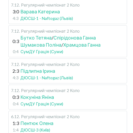
7.12
.
Регулярний чемпіонат
2 Коло
3:0
Варава Катерина
4:3
ДЮСШ-1 - Naftogaz (Львів)
7.12
.
Регулярний чемпіонат
2 Коло
Бутко Тетяна
/
Спірідонова Ганна
0:3
Шумакова Поліна
/
Храмцова Ганна
0:4
СумДУ Грація (Суми)
7.12
.
Регулярний чемпіонат
2 Коло
2:3
Підлипна Ірина
4:3
ДЮСШ-1 - Naftogaz (Львів)
7.12
.
Регулярний чемпіонат
2 Коло
0:3
Кокуніна Яніна
0:4
СумДУ Грація (Суми)
6.12
.
Регулярний чемпіонат
2 Коло
1:3
Пентюк Олена
1:4
ДЮСШ-3 (Київ)