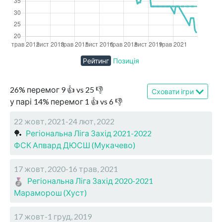
Рейтинг
Позиція
26
%
перемог
9
👍 vs
25
👎
Сховати ігри
у парі
14
%
перемог
1
👍 vs
6
👎
22 жовт, 2021-24 лют, 2022
🏓
Регіональна Ліга Захід 2021-2022
ФСК Апвард ДЮСШ (Мукачево)
17 жовт, 2020-16 трав, 2021
Регіональна Ліга Захід 2020-2021
Мараморош (Хуст)
17 жовт-1 груд, 2019