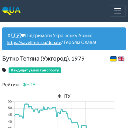
🙏🇺🇦❤️Підтримати Українську Армію
https://savelife.in.ua/donate
/ Героям Слава!
Бутко Тетяна (Ужгород). 1979
Кандидат у майстри спорту
Рейтинг
ФНТУ
ФНТУ