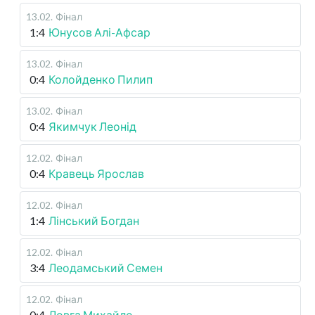
13.02
.
Фінал
1:4
Юнусов Алі-Афсар
13.02
.
Фінал
0:4
Колойденко Пилип
13.02
.
Фінал
0:4
Якимчук Леонід
12.02
.
Фінал
0:4
Кравець Ярослав
12.02
.
Фінал
1:4
Лінський Богдан
12.02
.
Фінал
3:4
Леодамський Семен
12.02
.
Фінал
0:4
Ловга Михайло