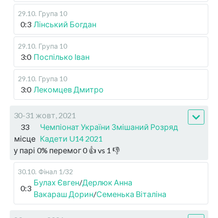
29.10
.
Група 10
0:3
Лінський Богдан
29.10
.
Група 10
3:0
Поспілько Іван
29.10
.
Група 10
3:0
Лекомцев Дмитро
30-31 жовт, 2021
33
Чемпіонат України Змішаний Розряд
місце
Кадети U14 2021
у парі
0
%
перемог
0
👍 vs
1
👎
30.10
.
Фінал
1/32
Булах Євген
/
Дерлюк Анна
0:3
Вакараш Дорин
/
Семенька Віталіна