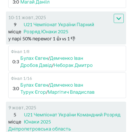
3:0
Магай Данііл
10-11 жовт, 2025
9
U21 Чемпіонат України Парний
місце
Розряд Юнаки 2025
у парі
50
%
перемог
1
👍 vs
1
👎
Фінал
1/8
Булах Євген
/
Демченко Іван
0:3
Дробов Давід
/
Неборак Дмитро
Фінал
1/16
Булах Євген
/
Демченко Іван
3:0
Турук Єгор
/
Маргітич Владислав
9 жовт, 2025
5
U21 Чемпіонат України Командний Розряд
місце
Юнаки 2025
Дніпропетровська область