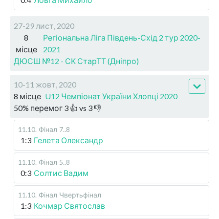
27-29 лист, 2020
8
Регіональна Ліга Південь-Схід 2 тур 2020-
місце
2021
ДЮСШ №12 - СК СтарТТ (Дніпро)
10-11 жовт, 2020
8 місце
U12 Чемпіонат України Хлопці 2020
50
%
перемог
3
👍 vs
3
👎
11.10
.
Фінал
7..8
1:3
Гелета Олександр
11.10
.
Фінал
5..8
0:3
Солтис Вадим
11.10
.
Фінал
Чвертьфінал
1:3
Кочмар Святослав