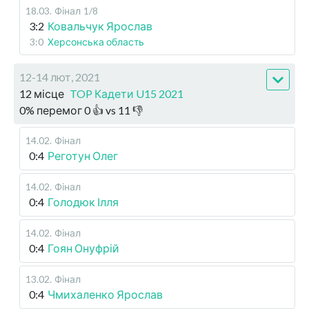
18.03
.
Фінал
1/8
3:2
Ковальчук Ярослав
3:0
Херсонська область
12-14 лют, 2021
12 місце
TOP Кадети U15 2021
0
%
перемог
0
👍 vs
11
👎
14.02
.
Фінал
0:4
Реготун Олег
14.02
.
Фінал
0:4
Голодюк Ілля
14.02
.
Фінал
0:4
Гоян Онуфрій
13.02
.
Фінал
0:4
Чмихаленко Ярослав