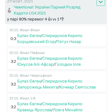
29 жовт, 2021
Чемпіонат України Парний Розряд
Кадети U14 2021
у парі
80
%
перемог
4
👍 vs
1
👎
30.10
.
Фінал
Фінал
Булах Євген
/
Спиридонов Кирило
0:3
Борщевський Єгор
/
Петух Назар
30.10
.
Фінал
Півфінал
Булах Євген
/
Спиридонов Кирило
3:2
Юнусов Алі-Афсар
/
Голодюк Ілля
30.10
.
Фінал
Чвертьфінал
Булах Євген
/
Спиридонов Кирило
3:2
Запорожець Микита
/
Кочмар Святослав
29.10
.
Фінал
1/8
Булах Євген
/
Спиридонов Кирило
3:2
Кравець Ярослав
/
Ловга Михайло