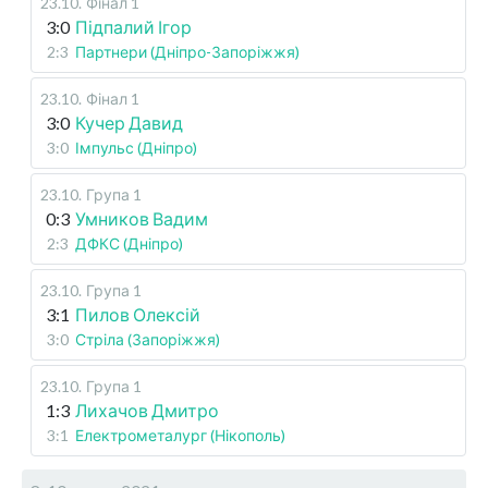
23.10
.
Фінал 1
3:0
Підпалий Ігор
2:3
Партнери (Дніпро-Запоріжжя)
23.10
.
Фінал 1
3:0
Кучер Давид
3:0
Імпульс (Дніпро)
23.10
.
Група 1
0:3
Умников Вадим
2:3
ДФКС (Дніпро)
23.10
.
Група 1
3:1
Пилов Олексій
3:0
Стріла (Запоріжжя)
23.10
.
Група 1
1:3
Лихачов Дмитро
3:1
Електрометалург (Нікополь)