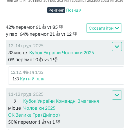
Рейтинг
Позиція
42
%
перемог
61
👍 vs
85
👎
Сховати ігри
у парі
64
%
перемог
21
👍 vs
12
👎
12-14 груд, 2025
33 місце
Кубок України Чоловіки 2025
0
%
перемог
0
👍 vs
1
👎
12.12
.
Фінал
1/32
1:3
Кутній Ілля
11-12 груд, 2025
9
Кубок України Командні Змагання
місце
Чоловіки 2025
СК Велика Гра (Дніпро)
50
%
перемог
1
👍 vs
1
👎