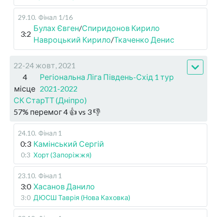
29.10
.
Фінал
1/16
Булах Євген
/
Спиридонов Кирило
3:2
Навроцький Кирило
/
Ткаченко Денис
22-24 жовт, 2021
4
Регіональна Ліга Південь-Схід 1 тур
місце
2021-2022
СК СтарТТ (Дніпро)
57
%
перемог
4
👍 vs
3
👎
24.10
.
Фінал 1
0:3
Камінський Сергій
0:3
Хорт (Запоріжжя)
23.10
.
Фінал 1
3:0
Хасанов Данило
3:0
ДЮСШ Таврія (Нова Каховка)