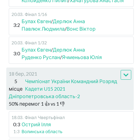
Колойденко Пилип
/
Хачатурова Анастасія
20.03
.
Фінал
1/16
Булах Євген
/
Дерлюк Анна
3:2
Павлюк Людмила
/
Вонс Віктор
20.03
.
Фінал
1/32
Булах Євген
/
Дерлюк Анна
3:0
Руденко Руслан
/
Ячменьова Юлія
18 бер, 2021
5
Чемпіонат України Командний Розряд
місце
Кадети U15 2021
Дніпропетровська область-2
50
%
перемог
1
👍 vs
1
👎
18.03
.
Фінал
Чвертьфінал
0:3
Острий Ілля
1:3
Волинська область