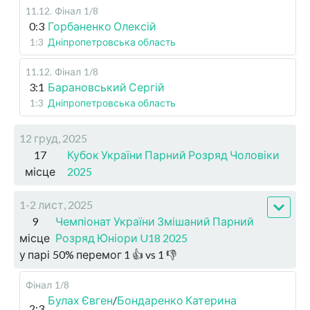
11.12
.
Фінал
1/8
0:3
Горбаненко Олексій
1:3
Дніпропетровська область
11.12
.
Фінал
1/8
3:1
Барановський Сергій
1:3
Дніпропетровська область
12 груд, 2025
17
Кубок України Парний Розряд Чоловіки
місце
2025
1-2 лист, 2025
9
Чемпіонат України Змішаний Парний
місце
Розряд Юніори U18 2025
у парі
50
%
перемог
1
👍 vs
1
👎
Фінал
1/8
Булах Євген
/
Бондаренко Катерина
2:3