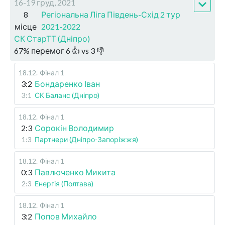
16-19 груд, 2021
8
Регіональна Ліга Південь-Схід 2 тур
місце
2021-2022
СК СтарТТ (Дніпро)
67
%
перемог
6
👍 vs
3
👎
18.12
.
Фінал 1
3:2
Бондаренко Іван
3:1
СК Баланс (Дніпро)
18.12
.
Фінал 1
2:3
Сорокін Володимир
1:3
Партнери (Дніпро-Запоріжжя)
18.12
.
Фінал 1
0:3
Павлюченко Микита
2:3
Енергія (Полтава)
18.12
.
Фінал 1
3:2
Попов Михайло