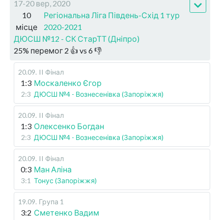
17-20 вер, 2020
10
Регіональна Ліга Південь-Схід 1 тур
місце
2020-2021
ДЮСШ №12 - СК СтарТТ (Дніпро)
25
%
перемог
2
👍 vs
6
👎
20.09
.
II Фінал
1:3
Москаленко Єгор
2:3
ДЮСШ №4 - Вознесенівка (Запоріжжя)
20.09
.
II Фінал
1:3
Олексенко Богдан
2:3
ДЮСШ №4 - Вознесенівка (Запоріжжя)
20.09
.
II Фінал
0:3
Ман Аліна
3:1
Тонус (Запоріжжя)
19.09
.
Група 1
3:2
Сметенко Вадим