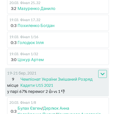
20.03
.
Фінал
25..32
3:2
Мазуренко Данило
19.03
.
Фінал
17..32
0:3
Похиленко Богдан
19.03
.
Фінал
1/16
0:3
Голодюк Ілля
19.03
.
Фінал
1/32
3:0
Цокур Артем
19-21 бер, 2021
9
Чемпіонат України Змішаний Розряд
місце
Кадети U15 2021
у парі
67
%
перемог
2
👍 vs
1
👎
20.03
.
Фінал
1/8
Булах Євген
/
Дерлюк Анна
0:3