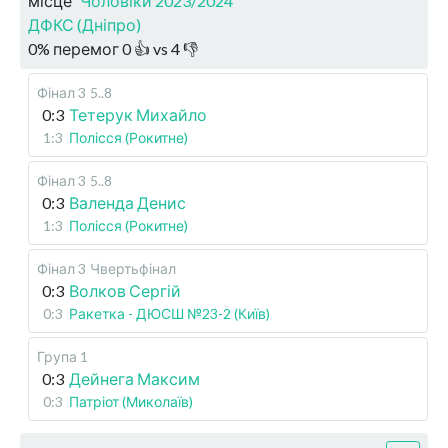
місце
Чоловіки 2023/2024
ДФКС (Дніпро)
0
%
перемог
0
👍 vs
4
👎
Фінал 3
5..8
0:3
Тетерук Михайло
1:3
Полісся (Рокитне)
Фінал 3
5..8
0:3
Валенда Денис
1:3
Полісся (Рокитне)
Фінал 3
Чвертьфінал
0:3
Волков Сергій
0:3
Ракетка - ДЮСШ №23-2 (Київ)
Група 1
0:3
Дейнега Максим
0:3
Патріот (Миколаїв)