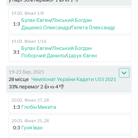
19.03
.
Фінал
1/8
Булах Євген
/
Лінський Богдан
1:3
Даценко Олександр
/
Гелета Олександр
19.03
.
Фінал
1/16
Булах Євген
/
Лінський Богдан
3:1
Поборчий Данило
/
Царук Євген
19-21 бер, 2021
28 місце
Чемпіонат України Кадети U15 2021
33
%
перемог
2
👍 vs
4
👎
20.03
.
Фінал
27..28
1:3
Глобін Микита
20.03
.
Фінал
25..28
0:3
Гуня Іван