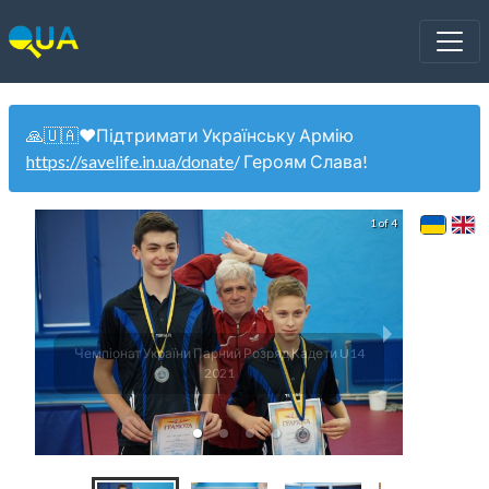
🙏🇺🇦❤️Підтримати Українську Армію
https://savelife.in.ua/donate
/ Героям Слава!
1 of 4
Чемпіонат України Парний Розряд Кадети U14
Чемпіо
2021