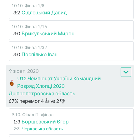
10.10
.
Фінал
1/8
3:2
Сідлецький Давид
10.10
.
Фінал
1/16
3:0
Брикульський Мирон
10.10
.
Фінал
1/32
3:0
Поспілько Іван
9 жовт, 2020
U12 Чемпіонат України Командний
Розряд Хлопці 2020
Дніпропетровська область
67
%
перемог
4
👍 vs
2
👎
9.10
.
Фінал
Півфінал
1:3
Борщевський Єгор
2:3
Черкаська область