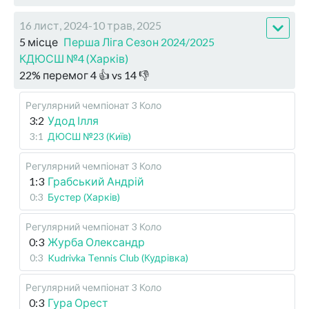
16 лист, 2024-10 трав, 2025
5 місце
Перша Ліга Сезон 2024/2025
КДЮСШ №4 (Харків)
22
%
перемог
4
👍 vs
14
👎
Регулярний чемпіонат
3 Коло
3:2
Удод Ілля
3:1
ДЮСШ №23 (Київ)
Регулярний чемпіонат
3 Коло
1:3
Грабський Андрій
0:3
Бустер (Харків)
Регулярний чемпіонат
3 Коло
0:3
Журба Олександр
0:3
Kudrivka Tennis Club (Кудрівка)
Регулярний чемпіонат
3 Коло
0:3
Гура Орест