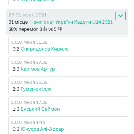
29-31 жовт, 2021
31 місце
Чемпіонат України Кадети U14 2021
38
%
перемог
3
👍 vs
5
👎
30.10
.
Фінал
31..32
3:2
Спиридонов Кирило
30.10
.
Фінал
29..32
2:3
Карімов Артур
30.10
.
Фінал
25..32
2:3
Гуменюк Ілля
30.10
.
Фінал
17..32
1:3
Енський Саймон
30.10
.
Фінал
1/16
0:3
Юнусов Алі-Афсар