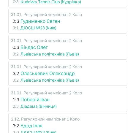
0:3
Kudrivka Tennis Club (Кудрівка)
31.01
.
Регулярний чемпіонат
2 Коло
2:3
Гудименко Євген
3:1
ДЮСШ №23 (Київ)
31.01
.
Регулярний чемпіонат
2 Коло
0:3
Біндас Олег
3:2
Львівська політехніка (Львів)
31.01
.
Регулярний чемпіонат
2 Коло
3:2
Олеськевич Олександр
3:2
Львівська політехніка (Львів)
31.01
.
Регулярний чемпіонат
2 Коло
1:3
Поберій Іван
2:3
Діадема (Вінниця)
2.12
.
Регулярний чемпіонат
1 Коло
3:2
Удод Ілля
3:0
ДЮСШ №23 (Київ)