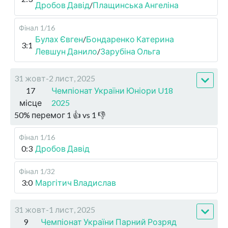
Дробов Давід
/
Плащинська Ангеліна
Фінал
1/16
Булах Євген
/
Бондаренко Катерина
3:1
Левшун Данило
/
Зарубіна Ольга
31 жовт-2 лист, 2025
17
Чемпіонат України Юніори U18
місце
2025
50
%
перемог
1
👍 vs
1
👎
Фінал
1/16
0:3
Дробов Давід
Фінал
1/32
3:0
Маргітич Владислав
31 жовт-1 лист, 2025
9
Чемпіонат України Парний Розряд