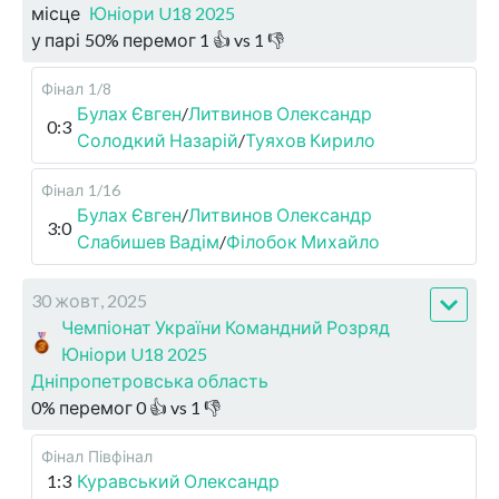
місце
Юніори U18 2025
у парі
50
%
перемог
1
👍 vs
1
👎
Фінал
1/8
Булах Євген
/
Литвинов Олександр
0:3
Солодкий Назарій
/
Туяхов Кирило
Фінал
1/16
Булах Євген
/
Литвинов Олександр
3:0
Слабишев Вадім
/
Філобок Михайло
30 жовт, 2025
Чемпіонат України Командний Розряд
Юніори U18 2025
Дніпропетровська область
0
%
перемог
0
👍 vs
1
👎
Фінал
Півфінал
1:3
Куравський Олександр