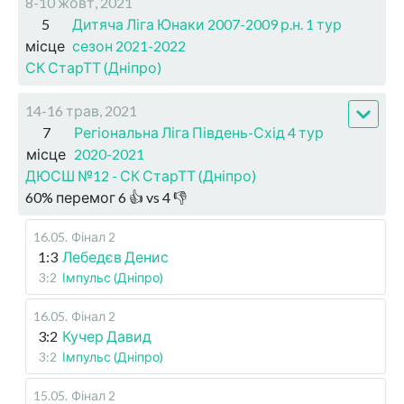
8-10 жовт, 2021
5
Дитяча Ліга Юнаки 2007-2009 р.н. 1 тур
місце
сезон 2021-2022
СК СтарТТ (Дніпро)
14-16 трав, 2021
7
Регіональна Ліга Південь-Схід 4 тур
місце
2020-2021
ДЮСШ №12 - СК СтарТТ (Дніпро)
60
%
перемог
6
👍 vs
4
👎
16.05
.
Фінал 2
1:3
Лебедєв Денис
3:2
Імпульс (Дніпро)
16.05
.
Фінал 2
3:2
Кучер Давид
3:2
Імпульс (Дніпро)
15.05
.
Фінал 2