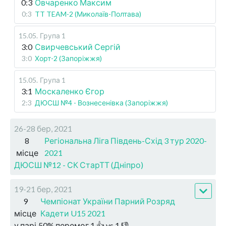
0:3
Овчаренко Максим
0:3
TT TEAM-2 (Миколаїв-Полтава)
15.05
.
Група 1
3:0
Свирчевський Сергій
3:0
Хорт-2 (Запоріжжя)
15.05
.
Група 1
3:1
Москаленко Єгор
2:3
ДЮСШ №4 - Вознесенівка (Запоріжжя)
26-28 бер, 2021
8
Регіональна Ліга Південь-Схід 3 тур 2020-
місце
2021
ДЮСШ №12 - СК СтарТТ (Дніпро)
19-21 бер, 2021
9
Чемпіонат України Парний Розряд
місце
Кадети U15 2021
у парі
50
%
перемог
1
👍 vs
1
👎