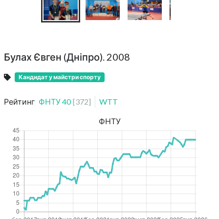
Булах Євген (Дніпро). 2008
Кандидат у майстри спорту
Рейтинг
ФНТУ
40
[
372
]
WTT
ФНТУ