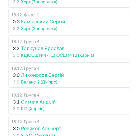
3:2
Хорт (Запоріжжя)
18.12
.
Фінал 1
0:3
Камінський Сергій
3:2
Хорт (Запоріжжя)
18.12
.
Група 4
3:2
Толкунов Ярослав
3:0
КДЮСШ №4 - КДЮСШ №12 (Харків)
18.12
.
Група 4
3:0
Лихоносов Сергій
3:0
Баланс-2 (Дніпро)
18.12
.
Група 4
3:1
Ситник Андрій
3:0
КІТ (Харків)
18.12
.
Група 4
3:0
Ревяков Альберт
3:0
STEM (Миколаїв)