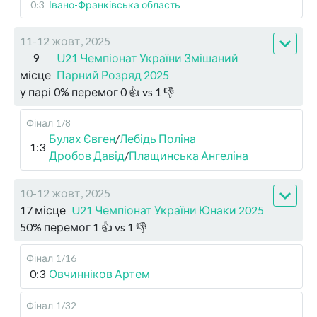
0:3
Івано-Франківська область
11-12 жовт, 2025
9
U21 Чемпіонат України Змішаний
місце
Парний Розряд 2025
у парі
0
%
перемог
0
👍 vs
1
👎
Фінал
1/8
Булах Євген
/
Лебідь Поліна
1:3
Дробов Давід
/
Плащинська Ангеліна
10-12 жовт, 2025
17 місце
U21 Чемпіонат України Юнаки 2025
50
%
перемог
1
👍 vs
1
👎
Фінал
1/16
0:3
Овчинніков Артем
Фінал
1/32