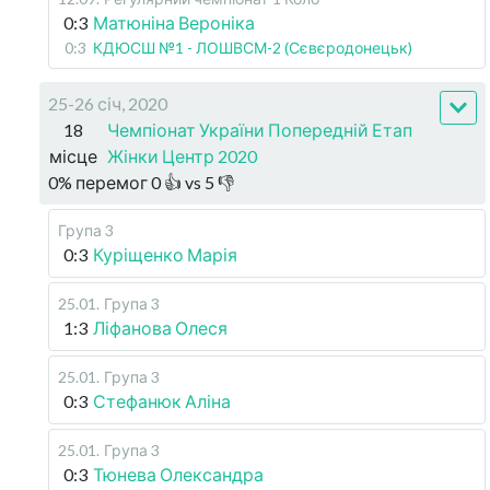
0:3
Матюніна Вероніка
0:3
КДЮСШ №1 - ЛОШВСМ-2 (Сєвєродонецьк)
25-26 січ, 2020
18
Чемпіонат України Попередній Етап
місце
Жінки Центр 2020
0
%
перемог
0
👍 vs
5
👎
Група 3
0:3
Куріщенко Марія
25.01
.
Група 3
1:3
Ліфанова Олеся
25.01
.
Група 3
0:3
Стефанюк Аліна
25.01
.
Група 3
0:3
Тюнева Олександра