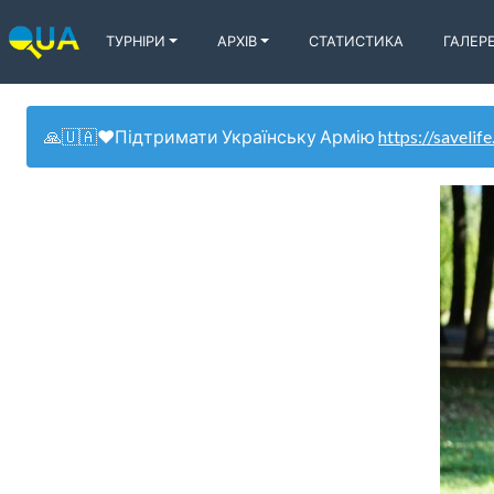
ТУРНІРИ
АРХІВ
СТАТИСТИКА
ГАЛЕР
🙏🇺🇦❤️Підтримати Українську Армію
https://savelife