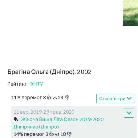
Брагіна Ольга (Дніпро). 2002
Рейтинг
ФНТУ
11
%
перемог
3
👍 vs
24
👎
Сховати ігри
11 вер, 2019-29 трав, 2020
🏓
Жіноча Вища Ліга Сезон 2019/2020
Дніпрянка (Дніпро)
14
%
перемог
3
👍 vs
18
👎