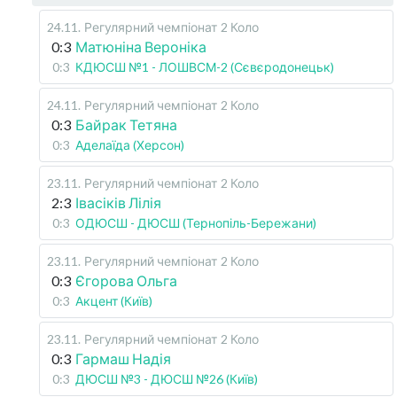
24.11
.
Регулярний чемпіонат
2 Коло
0:3
Матюніна Вероніка
0:3
КДЮСШ №1 - ЛОШВСМ-2 (Сєвєродонецьк)
24.11
.
Регулярний чемпіонат
2 Коло
0:3
Байрак Тетяна
0:3
Аделаїда (Херсон)
23.11
.
Регулярний чемпіонат
2 Коло
2:3
Івасіків Лілія
0:3
ОДЮСШ - ДЮСШ (Тернопіль-Бережани)
23.11
.
Регулярний чемпіонат
2 Коло
0:3
Єгорова Ольга
0:3
Акцент (Київ)
23.11
.
Регулярний чемпіонат
2 Коло
0:3
Гармаш Надія
0:3
ДЮСШ №3 - ДЮСШ №26 (Київ)