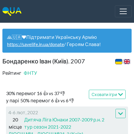
🙏🇺🇦❤️Підтримати Українську Армію
https://savelife.in.ua/donate
/ Героям Слава!
Бондаренко Іван (Київ). 2007
Рейтинг
ФНТУ
30
%
перемог
16
👍 vs
37
👎
Сховати ігри
у парі
50
%
перемог
6
👍 vs
6
👎
4-6 лют, 2022
20
Дитяча Ліга Юнаки 2007-2009 р.н. 2
місце
тур сезон 2021-2022
ДЮСШ №1 - ДЮСШ №21-2 (Київ)