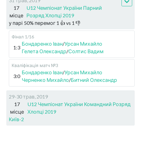
31 трав, 2019
17
U12 Чемпіонат України Парний
місце
Розряд Хлопці 2019
у парі
50
%
перемог
1
👍 vs
1
👎
Фінал
1/16
Бондаренко Іван
/
Урсан Михайло
1:3
Гелета Олександр
/
Солтис Вадим
Кваліфікація
матч №3
Бондаренко Іван
/
Урсан Михайло
3:0
Черненко Михайло
/
Битний Олександр
29-30 трав, 2019
17
U12 Чемпіонат України Командний Розряд
місце
Хлопці 2019
Київ-2