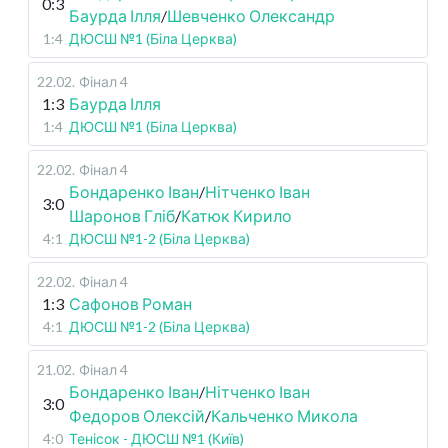
0:3
Баурда Ілля
/
Шевченко Олександр
1:4
ДЮСШ №1 (Біла Церква)
22.02
.
Фінал 4
1:3
Баурда Ілля
1:4
ДЮСШ №1 (Біла Церква)
22.02
.
Фінал 4
Бондаренко Іван
/
Нітченко Іван
3:0
Шаронов Гліб
/
Катюк Кирило
4:1
ДЮСШ №1-2 (Біла Церква)
22.02
.
Фінал 4
1:3
Сафонов Роман
4:1
ДЮСШ №1-2 (Біла Церква)
21.02
.
Фінал 4
Бондаренко Іван
/
Нітченко Іван
3:0
Федоров Олексій
/
Кальченко Микола
4:0
Тенісок - ДЮСШ №1 (Київ)