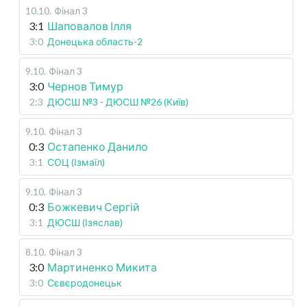
10.10
.
Фінал 3
3:1
Шаповалов Ілля
3:0
Донецька область-2
9.10
.
Фінал 3
3:0
Чернов Тимур
2:3
ДЮСШ №3 - ДЮСШ №26 (Київ)
9.10
.
Фінал 3
0:3
Остапенко Данило
3:1
СОЦ (Ізмаїл)
9.10
.
Фінал 3
0:3
Божкевич Сергій
3:1
ДЮСШ (Ізяслав)
8.10
.
Фінал 3
3:0
Мартиненко Микита
3:0
Сєвєродонецьк