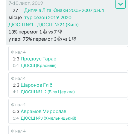
7-10 лист, 2019
27
Дитяча Ліга Юнаки 2005-2007 р.н. 1
місце
тур сезон 2019-2020
ДЮСШ №1 - ДЮСШ №21 (Київ)
13
%
перемог
1
👍 vs
7
👎
у парі
75
%
перемог
3
👍 vs
1
👎
Фінал 4
1:3
Продоус Тарас
0:4
ДЮСШ (Красилів)
Фінал 4
1:3
Шаронов Гліб
4:1
ДЮСШ №1-2 (Біла Церква)
Фінал 4
0:3
Аврамов Мирослав
1:4
ДЮСШ №3 (Хмельницький)
Фінал 4