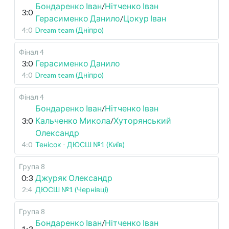
Бондаренко Іван
/
Нітченко Іван
3:0
Герасименко Данило
/
Цокур Іван
4:0
Dream team (Дніпро)
Фінал 4
3:0
Герасименко Данило
4:0
Dream team (Дніпро)
Фінал 4
Бондаренко Іван
/
Нітченко Іван
3:0
Кальченко Микола
/
Хуторянський
Олександр
4:0
Тенісок - ДЮСШ №1 (Київ)
Група 8
0:3
Джуряк Олександр
2:4
ДЮСШ №1 (Чернівці)
Група 8
Бондаренко Іван
/
Нітченко Іван
1:3