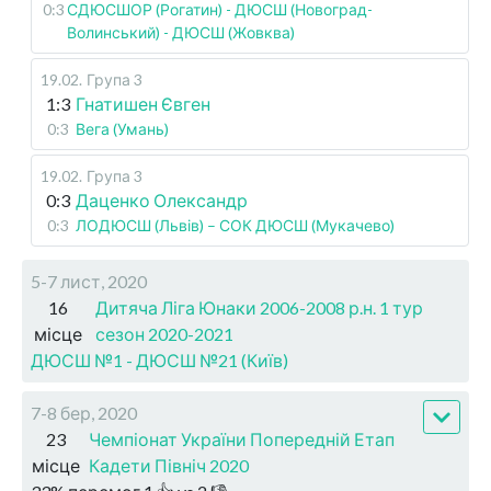
0:3
СДЮСШОР (Рогатин) - ДЮСШ (Новоград-
Волинський) - ДЮСШ (Жовква)
19.02
.
Група 3
1:3
Гнатишен Євген
0:3
Вега (Умань)
19.02
.
Група 3
0:3
Даценко Олександр
0:3
ЛОДЮСШ (Львів) – СОК ДЮСШ (Мукачево)
5-7 лист, 2020
16
Дитяча Ліга Юнаки 2006-2008 р.н. 1 тур
місце
сезон 2020-2021
ДЮСШ №1 - ДЮСШ №21 (Київ)
7-8 бер, 2020
23
Чемпіонат України Попередній Етап
місце
Кадети Північ 2020