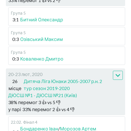
33
%
перемог
1
👍 vs
2
👎
Група 5
3:1
Битний Олександр
Група 5
0:3
Озівський Максим
Група 5
0:3
Коваленко Дмитро
20-23 лют, 2020
26
Дитяча Ліга Юнаки 2005-2007 р.н. 2
місце
тур сезон 2019-2020
ДЮСШ №1 - ДЮСШ №21 (Київ)
38
%
перемог
3
👍 vs
5
👎
у парі
33
%
перемог
2
👍 vs
4
👎
22.02
.
Фінал 4
Бондаренко Іван
/
Морозов Артем