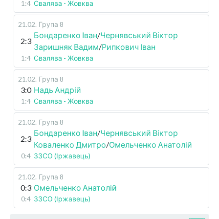
1:4
Свалява - Жовква
21.02
.
Група 8
Бондаренко Іван
/
Чернявський Віктор
2:3
Заришняк Вадим
/
Рипкович Іван
1:4
Свалява - Жовква
21.02
.
Група 8
3:0
Надь Андрій
1:4
Свалява - Жовква
21.02
.
Група 8
Бондаренко Іван
/
Чернявський Віктор
2:3
Коваленко Дмитро
/
Омельченко Анатолій
0:4
ЗЗСО (Іржавець)
21.02
.
Група 8
0:3
Омельченко Анатолій
0:4
ЗЗСО (Іржавець)