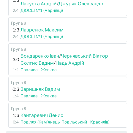
Лакуста Андрій
/
Джуряк Олександр
2:4
ДЮСШ №1 (Чернівці)
Група 8
1:3
Лавренюк Максим
2:4
ДЮСШ №1 (Чернівці)
Група 8
Бондаренко Іван
/
Чернявський Віктор
3:0
Солтис Вадим
/
Надь Андрій
1:4
Свалява - Жовква
Група 8
0:3
Заришняк Вадим
1:4
Свалява - Жовква
Група 8
1:3
Кантаревич Денис
0:4
Поділля (Кам’янець-Подільський - Красилів)