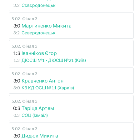
3:2
Сєвєродонецьк
5.02
.
Фінал 3
3:0
Мартиненко Микита
3:2
Сєвєродонецьк
5.02
.
Фінал 3
1:3
Іванніков Єгор
1:3
ДЮСШ №1 - ДЮСШ №21 (Київ)
5.02
.
Фінал 3
3:0
Кравченко Антон
3:0
КЗ КДЮСШ №11 (Харків)
5.02
.
Фінал 3
0:3
Таріца Артем
0:3
СОЦ (Ізмаїл)
5.02
.
Фінал 3
3:0
Дидюк Микита