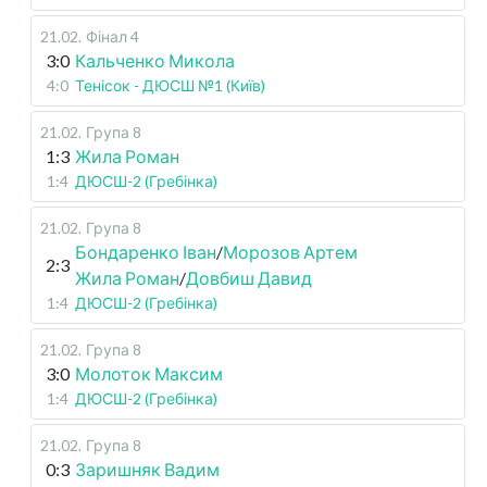
21.02
.
Фінал 4
3:0
Кальченко Микола
4:0
Тенісок - ДЮСШ №1 (Київ)
21.02
.
Група 8
1:3
Жила Роман
1:4
ДЮСШ-2 (Гребінка)
21.02
.
Група 8
Бондаренко Іван
/
Морозов Артем
2:3
Жила Роман
/
Довбиш Давид
1:4
ДЮСШ-2 (Гребінка)
21.02
.
Група 8
3:0
Молоток Максим
1:4
ДЮСШ-2 (Гребінка)
21.02
.
Група 8
0:3
Заришняк Вадим