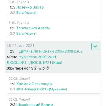
8.10
.
Група 3
0:3
Лозенко Захар
2:3
Вега (Умань)
8.10
.
Група 3
0:3
Терещенко Артем
2:3
Вега (Умань)
18-21 лют, 2021
23
Дитяча Ліга Юнаки 2006-2008 р.н. 2
місце
тур сезон 2020-2021
ДЮСШ №1 - ДЮСШ №21 (Київ)
33
%
перемог
3
👍 vs
6
👎
21.02
.
Фінал 4
1:3
Хромей Олександр
0:3
ФСК Апвард ДЮСШ (Мукачево)
21.02
.
Фінал 4
2:3
Шпаківський Вадим