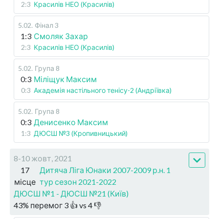
2:3
Красилів НЕО (Красилів)
5.02
.
Фінал 3
1:3
Смоляк Захар
2:3
Красилів НЕО (Красилів)
5.02
.
Група 8
0:3
Міліщук Максим
0:3
Академія настільного тенісу-2 (Андріївка)
5.02
.
Група 8
0:3
Денисенко Максим
1:3
ДЮСШ №3 (Кропивницький)
8-10 жовт, 2021
17
Дитяча Ліга Юнаки 2007-2009 р.н. 1
місце
тур сезон 2021-2022
ДЮСШ №1 - ДЮСШ №21 (Київ)
43
%
перемог
3
👍 vs
4
👎