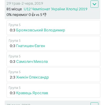
29 трав-2 черв, 2019
81 місце
U12 Чемпіонат України Хлопці 2019
0
%
перемог
0
👍 vs
5
👎
Група 5
0:3
Брояковський Володимир
Група 5
0:3
Гнатишен Євген
Група 5
0:3
Самолич Микола
Група 5
2:3
Хникін Олександр
Група 5
0:3
Кравець Ярослав