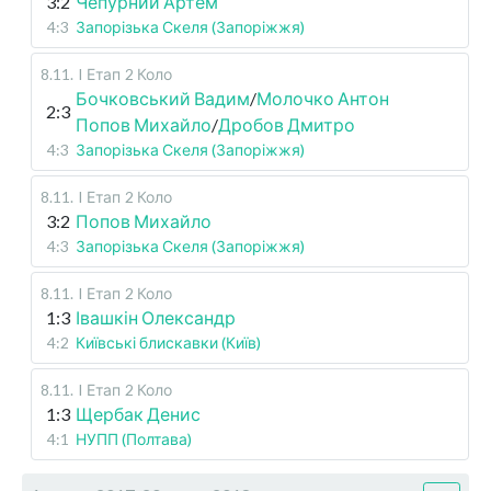
3:2
Чепурний Артем
4:3
Запорізька Скеля (Запоріжжя)
8.11
.
I Етап
2 Коло
Бочковський Вадим
/
Молочко Антон
2:3
Попов Михайло
/
Дробов Дмитро
4:3
Запорізька Скеля (Запоріжжя)
8.11
.
I Етап
2 Коло
3:2
Попов Михайло
4:3
Запорізька Скеля (Запоріжжя)
8.11
.
I Етап
2 Коло
1:3
Івашкін Олександр
4:2
Київські блискавки (Київ)
8.11
.
I Етап
2 Коло
1:3
Щербак Денис
4:1
НУПП (Полтава)