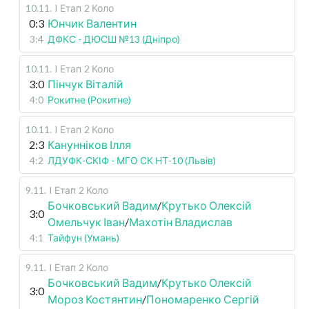
10.11
.
I Етап
2 Коло
0:3
Юнчик Валентин
3:4
ДФКС - ДЮСШ №13 (Дніпро)
10.11
.
I Етап
2 Коло
3:0
Пінчук Віталій
4:0
Рокитне (Рокитне)
10.11
.
I Етап
2 Коло
2:3
Канунніков Ілля
4:2
ЛДУФК-СКІФ - МГО СК НТ-10 (Львів)
9.11
.
I Етап
2 Коло
Бочковський Вадим
/
Крутько Олексій
3:0
Омельчук Іван
/
Махотін Владислав
4:1
Тайфун (Умань)
9.11
.
I Етап
2 Коло
Бочковський Вадим
/
Крутько Олексій
3:0
Мороз Костянтин
/
Пономаренко Сергій