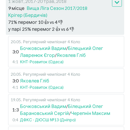
1 жовт, 2017-20 трав, 2018
9 місце
Вища Ліга Сезон 2017/2018
Крігер (Бердичів)
71
%
перемог
10
👍 vs
4
👎
у парі
25
%
перемог
2
👍 vs
6
👎
20.05
.
Регулярний чемпіонат
4 Коло
Бочковський Вадим
/
Білецький Олег
3:0
Лавренюк Єгор
/
Яковлев Гліб
4:1
КНТ-Розвиток (Одеса)
20.05
.
Регулярний чемпіонат
4 Коло
3:0
Яковлев Гліб
4:1
КНТ-Розвиток (Одеса)
19.05
.
Регулярний чемпіонат
4 Коло
Бочковський Вадим
/
Білецький Олег
1:3
Барановський Сергій
/
Черепнін Максим
0:4
ДФКС - ДЮСШ №13 (Дніпро)