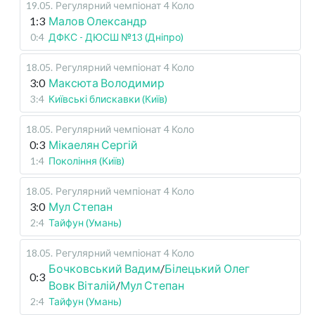
19.05
.
Регулярний чемпіонат
4 Коло
1:3
Малов Олександр
0:4
ДФКС - ДЮСШ №13 (Дніпро)
18.05
.
Регулярний чемпіонат
4 Коло
3:0
Максюта Володимир
3:4
Київські блискавки (Київ)
18.05
.
Регулярний чемпіонат
4 Коло
0:3
Мікаелян Сергій
1:4
Покоління (Київ)
18.05
.
Регулярний чемпіонат
4 Коло
3:0
Мул Степан
2:4
Тайфун (Умань)
18.05
.
Регулярний чемпіонат
4 Коло
Бочковський Вадим
/
Білецький Олег
0:3
Вовк Віталій
/
Мул Степан
2:4
Тайфун (Умань)