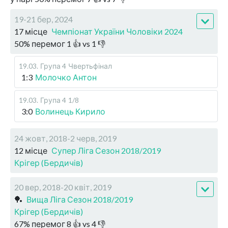
19-21 бер, 2024
17 місце
Чемпіонат України Чоловіки 2024
50
%
перемог
1
👍 vs
1
👎
19.03
.
Група 4
Чвертьфінал
1:3
Молочко Антон
19.03
.
Група 4
1/8
3:0
Волинець Кирило
24 жовт, 2018-2 черв, 2019
12 місце
Супер Ліга Сезон 2018/2019
Крігер (Бердичів)
20 вер, 2018-20 квіт, 2019
🏓
Вища Ліга Сезон 2018/2019
Крігер (Бердичів)
67
%
перемог
8
👍 vs
4
👎