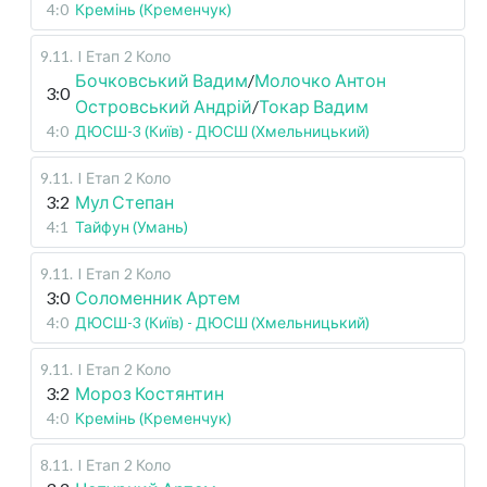
4:0
Кремінь (Кременчук)
9.11
.
I Етап
2 Коло
Бочковський Вадим
/
Молочко Антон
3:0
Островський Андрій
/
Токар Вадим
4:0
ДЮСШ-3 (Київ) - ДЮСШ (Хмельницький)
9.11
.
I Етап
2 Коло
3:2
Мул Степан
4:1
Тайфун (Умань)
9.11
.
I Етап
2 Коло
3:0
Соломенник Артем
4:0
ДЮСШ-3 (Київ) - ДЮСШ (Хмельницький)
9.11
.
I Етап
2 Коло
3:2
Мороз Костянтин
4:0
Кремінь (Кременчук)
8.11
.
I Етап
2 Коло