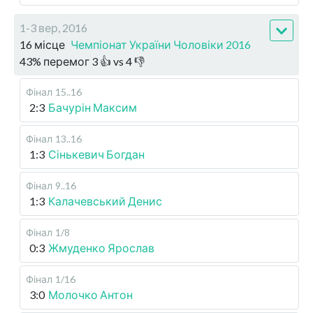
1-3 вер, 2016
16 місце
Чемпіонат України Чоловіки 2016
43
%
перемог
3
👍 vs
4
👎
Фінал
15..16
2:3
Бачурін Максим
Фінал
13..16
1:3
Сінькевич Богдан
Фінал
9..16
1:3
Калачевський Денис
Фінал
1/8
0:3
Жмуденко Ярослав
Фінал
1/16
3:0
Молочко Антон