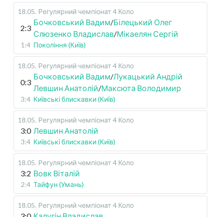
18.05
.
Регулярний чемпіонат
4 Коло
Бочковський Вадим
/
Білецький Олег
2:3
Слюзенко Владислав
/
Мікаелян Сергій
1:4
Покоління (Київ)
18.05
.
Регулярний чемпіонат
4 Коло
Бочковський Вадим
/
Лукацький Андрій
0:3
Левшин Анатолій
/
Максюта Володимир
3:4
Київські блискавки (Київ)
18.05
.
Регулярний чемпіонат
4 Коло
3:0
Левшин Анатолій
3:4
Київські блискавки (Київ)
18.05
.
Регулярний чемпіонат
4 Коло
3:2
Вовк Віталій
2:4
Тайфун (Умань)
18.05
.
Регулярний чемпіонат
4 Коло
3:0
Калугін Владислав