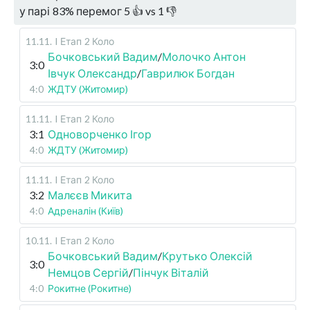
у парі
83
%
перемог
5
👍 vs
1
👎
11.11
.
I Етап
2 Коло
Бочковський Вадим
/
Молочко Антон
3:0
Івчук Олександр
/
Гаврилюк Богдан
4:0
ЖДТУ (Житомир)
11.11
.
I Етап
2 Коло
3:1
Одноворченко Ігор
4:0
ЖДТУ (Житомир)
11.11
.
I Етап
2 Коло
3:2
Малєєв Микита
4:0
Адреналін (Київ)
10.11
.
I Етап
2 Коло
Бочковський Вадим
/
Крутько Олексій
3:0
Немцов Сергій
/
Пінчук Віталій
4:0
Рокитне (Рокитне)