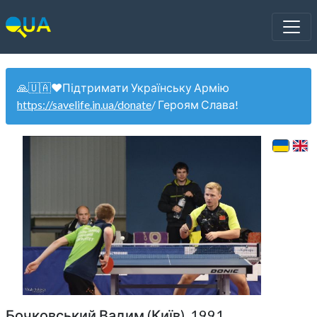
🙏🇺🇦❤️Підтримати Українську Армію
https://savelife.in.ua/donate
/ Героям Слава!
Бочковський Вадим (Київ). 1991