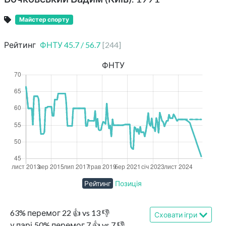
Майстер спорту
Рейтинг
ФНТУ
45.7
/
56.7
[
244
]
ФНТУ
Рейтинг
Позиція
63
%
перемог
22
👍 vs
13
👎
Сховати ігри
у парі
50
%
перемог
7
👍 vs
7
👎