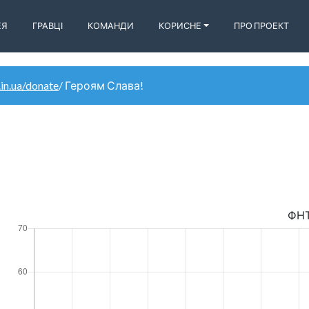
ЕЯ
ГРАВЦІ
КОМАНДИ
КОРИСНЕ
ПРО ПРОЕКТ
.in.ua/donate
/ Героям Слава!
ФН