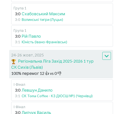
Група 1
3:0
Схабовський Максим
3:0
Волинські тигри (Луцьк)
Група 1
3:0
Рій Павло
3:1
Юність (Івано-Франківськ)
24-26 жовт, 2025
Регіональна Ліга Захід 2025-2026 1 тур
СК Сихів (Львів)
100
%
перемог
12
👍 vs
0
👎
I Фінал
3:0
Левшун Данило
3:1
СК Toma Coffee - КЗ ДЮСШ №1 (Чернівці)
I Фінал
3:0
Липчук Василь