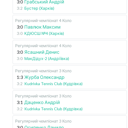
3:0
Грабський Андрій
3:2
Бустер (Харків)
Регулярний чемпіонат
4 Коло
3:0
Павлюк Максим
3:0
КДЮСШ №4 (Харків)
Регулярний чемпіонат
4 Коло
3:0
Ясашний Денис
3:0
МакДідух-2 (Андріївка)
Регулярний чемпіонат
3 Коло
1:3
Журба Олександр
3:2
Kudrivka Tennis Club (Кудрівка)
Регулярний чемпіонат
3 Коло
3:1
Даценко Андрій
3:2
Kudrivka Tennis Club (Кудрівка)
Регулярний чемпіонат
3 Коло
3:0
Осипенко Данило