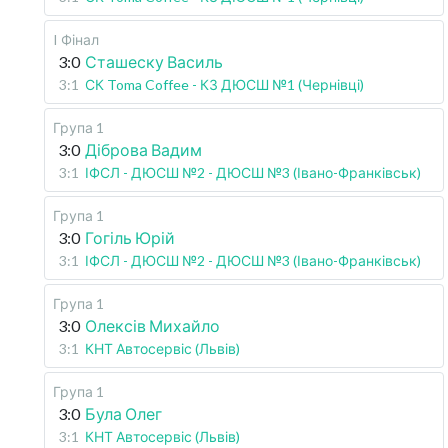
I Фінал
3:0
Сташеску Василь
3:1
СК Toma Coffee - КЗ ДЮСШ №1 (Чернівці)
Група 1
3:0
Діброва Вадим
3:1
ІФСЛ - ДЮСШ №2 - ДЮСШ №3 (Івано-Франківськ)
Група 1
3:0
Гогіль Юрій
3:1
ІФСЛ - ДЮСШ №2 - ДЮСШ №3 (Івано-Франківськ)
Група 1
3:0
Олексів Михайло
3:1
КНТ Автосервіс (Львів)
Група 1
3:0
Була Олег
3:1
КНТ Автосервіс (Львів)