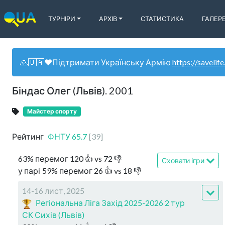
ТУРНІРИ
АРХІВ
СТАТИСТИКА
ГАЛЕР
🙏🇺🇦❤️Підтримати Українську Армію
https://savelife
Біндас Олег (Львів). 2001
Майстер спорту
Рейтинг
ФНТУ
65.7
[
39
]
63
%
перемог
120
👍 vs
72
👎
Сховати ігри
у парі
59
%
перемог
26
👍 vs
18
👎
14-16 лист, 2025
Регіональна Ліга Захід 2025-2026 2 тур
СК Сихів (Львів)