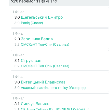
92
%
перемог
11
👍 vs
1
👎
I Фінал
3:0
Щегельський Дмитро
3:0
Рапід (Сколе)
I Фінал
2:3
Заришняк Вадим
3:2
СМСКзНТ Топ-Спін (Свалява)
I Фінал
3:1
Струк Іван
3:2
СМСКзНТ Топ-Спін (Свалява)
I Фінал
3:0
Витвицький Владислав
3:0
Академія настільного тенісу (Ужгород)
I Фінал
3:1
Липчук Василь
3:1
СК Toma Coffee - КЗ ДЮСШ №1 (Чернівці)