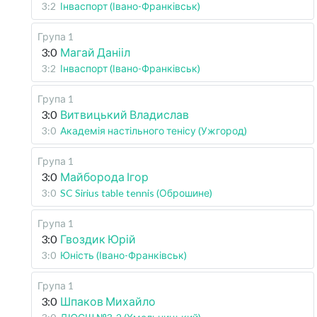
3:2
Інваспорт (Івано-Франківськ)
Група 1
3:0
Магай Данііл
3:2
Інваспорт (Івано-Франківськ)
Група 1
3:0
Витвицький Владислав
3:0
Академія настільного тенісу (Ужгород)
Група 1
3:0
Майборода Ігор
3:0
SC Sirius table tennis (Оброшине)
Група 1
3:0
Гвоздик Юрій
3:0
Юність (Івано-Франківськ)
Група 1
3:0
Шпаков Михайло