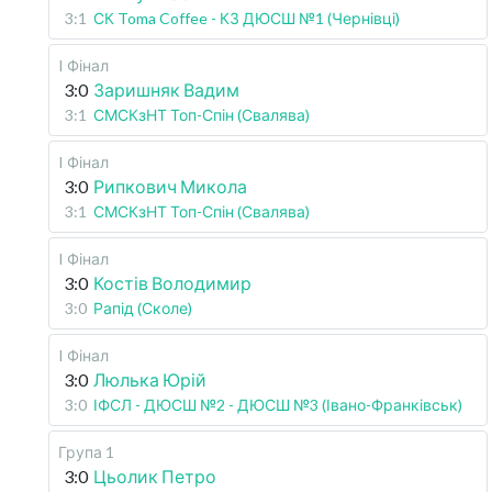
3:1
СК Toma Coffee - КЗ ДЮСШ №1 (Чернівці)
I Фінал
3:0
Заришняк Вадим
3:1
СМСКзНТ Топ-Спін (Свалява)
I Фінал
3:0
Рипкович Микола
3:1
СМСКзНТ Топ-Спін (Свалява)
I Фінал
3:0
Костів Володимир
3:0
Рапід (Сколе)
I Фінал
3:0
Люлька Юрій
3:0
ІФСЛ - ДЮСШ №2 - ДЮСШ №3 (Івано-Франківськ)
Група 1
3:0
Цьолик Петро