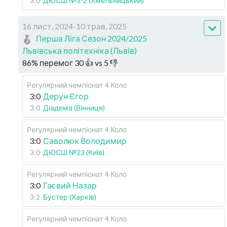
3:0
ДЮСШ №3-2 (Хмельницький)
16 лист, 2024-10 трав, 2025
Перша Ліга Сезон 2024/2025
Львівська політехніка (Львів)
86
%
перемог
30
👍 vs
5
👎
Регулярний чемпіонат
4 Коло
3:0
Дерун Єгор
3:0
Діадема (Вінниця)
Регулярний чемпіонат
4 Коло
3:0
Саволюк Володимир
3:0
ДЮСШ №23 (Київ)
Регулярний чемпіонат
4 Коло
3:0
Гаєвий Назар
3:2
Бустер (Харків)
Регулярний чемпіонат
4 Коло