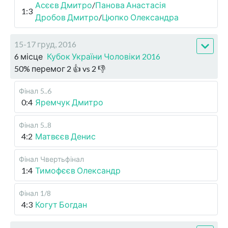
Асєєв Дмитро
/
Панова Анастасія
1:3
Дробов Дмитро
/
Цюпко Олександра
15-17 груд, 2016
6 місце
Кубок України Чоловіки 2016
50
%
перемог
2
👍 vs
2
👎
Фінал
5..6
0:4
Яремчук Дмитро
Фінал
5..8
4:2
Матвєєв Денис
Фінал
Чвертьфінал
1:4
Тимофєєв Олександр
Фінал
1/8
4:3
Когут Богдан