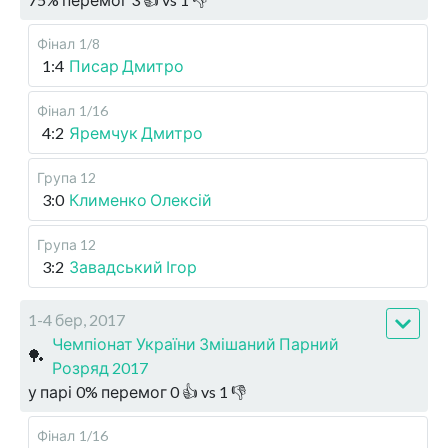
Фінал
1/8
1:4
Писар Дмитро
Фінал
1/16
4:2
Яремчук Дмитро
Група 12
3:0
Клименко Олексій
Група 12
3:2
Завадський Ігор
1-4 бер, 2017
Чемпіонат України Змішаний Парний
🏓
Розряд 2017
у парі
0
%
перемог
0
👍 vs
1
👎
Фінал
1/16