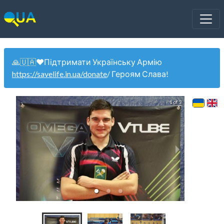
🙏🇺🇦❤️Підтримати Українську Армію
https://savelife.in.ua/donate
/ Героям Слава!
1 of 3