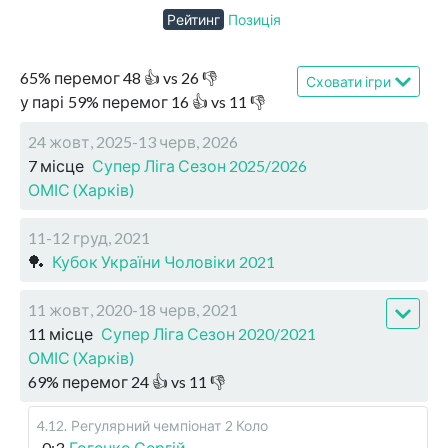
Рейтинг
Позиція
65
%
перемог
48
👍 vs
26
👎
Сховати ігри
у парі
59
%
перемог
16
👍 vs
11
👎
24 жовт, 2025-13 черв, 2026
7 місце
Супер Ліга Сезон 2025/2026
ОМІС (Харків)
11-12 груд, 2021
🏓
Кубок України Чоловіки 2021
11 жовт, 2020-18 черв, 2021
11 місце
Супер Ліга Сезон 2020/2021
ОМІС (Харків)
69
%
перемог
24
👍 vs
11
👎
4.12
.
Регулярний чемпіонат
2 Коло
0:3
Гогенко Сергій