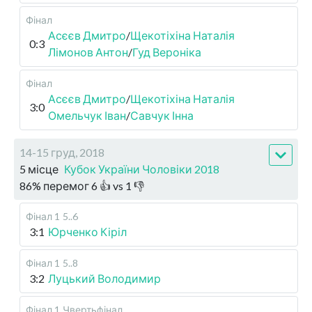
Фінал
Асєєв Дмитро
/
Щекотіхіна Наталія
0:3
Лімонов Антон
/
Гуд Вероніка
Фінал
Асєєв Дмитро
/
Щекотіхіна Наталія
3:0
Омельчук Іван
/
Савчук Інна
14-15 груд, 2018
5 місце
Кубок України Чоловіки 2018
86
%
перемог
6
👍 vs
1
👎
Фінал 1
5..6
3:1
Юрченко Кіріл
Фінал 1
5..8
3:2
Луцький Володимир
Фінал 1
Чвертьфінал