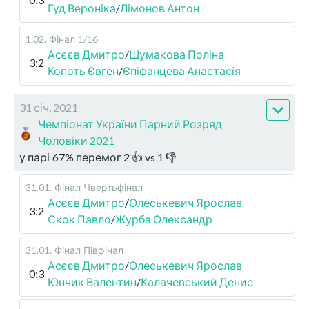
Гуд Вероніка
/
Лімонов Антон
1.02
.
Фінал
1/16
Асєєв Дмитро
/
Шумакова Поліна
3:2
Копоть Євген
/
Єпіфанцева Анастасія
31 січ, 2021
Чемпіонат України Парний Розряд
Чоловіки 2021
у парі
67
%
перемог
2
👍 vs
1
👎
31.01
.
Фінал
Чвертьфінал
Асєєв Дмитро
/
Олеськевич Ярослав
3:2
Скок Павло
/
Журба Олександр
31.01
.
Фінал
Півфінал
Асєєв Дмитро
/
Олеськевич Ярослав
0:3
Юнчик Валентин
/
Калачевський Денис