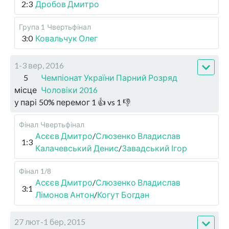
2:3
Дробов Дмитро
Група 1
Чвертьфінал
3:0
Ковальчук Олег
1-3 вер, 2016
5
Чемпіонат України Парний Розряд
місце
Чоловіки 2016
у парі
50
%
перемог
1
👍 vs
1
👎
Фінал
Чвертьфінал
Асєєв Дмитро
/
Слюзенко Владислав
1:3
Калачевський Денис
/
Завадський Ігор
Фінал
1/8
Асєєв Дмитро
/
Слюзенко Владислав
3:1
Лімонов Антон
/
Когут Богдан
27 лют-1 бер, 2015