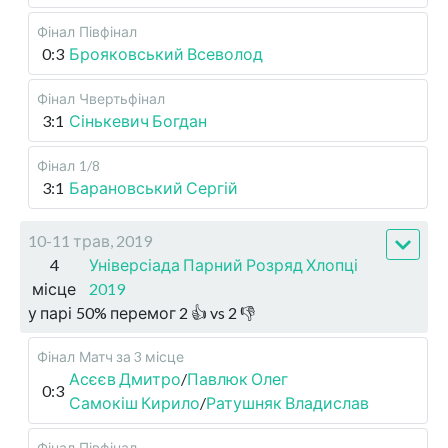
Фінал
Півфінал
0:3
Брояковський Всеволод
Фінал
Чвертьфінал
3:1
Сінькевич Богдан
Фінал
1/8
3:1
Барановський Сергій
10-11 трав, 2019
4
Універсіада Парний Розряд Хлопці
місце
2019
у парі
50
%
перемог
2
👍 vs
2
👎
Фінал
Матч за 3 місце
Асєєв Дмитро
/
Павлюк Олег
0:3
Самокіш Кирило
/
Ратушняк Владислав
Фінал
Півфінал