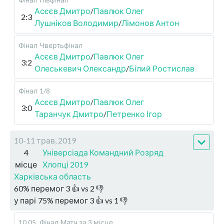
Асєєв Дмитро
/
Павлюк Олег
2:3
Лушніков Володимир
/
Лімонов Антон
Фінал
Чвертьфінал
Асєєв Дмитро
/
Павлюк Олег
3:2
Олеськевич Олександр
/
Білий Ростислав
Фінал
1/8
Асєєв Дмитро
/
Павлюк Олег
3:0
Таранчук Дмитро
/
Петренко Ігор
10-11 трав, 2019
4
Універсіада Командний Розряд
місце
Хлопці 2019
Харківська область
60
%
перемог
3
👍 vs
2
👎
у парі
75
%
перемог
3
👍 vs
1
👎
10.05
.
Фінал
Матч за 3 місце