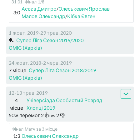
31.01
.
Фінал
1/8
Асєєв Дмитро
/
Олеськевич Ярослав
3:0
Малов Олександр
/
Кібка Євген
1 жовт, 2019-29 трав, 2020
🏓
Супер Ліга Сезон 2019/2020
ОМІС (Харків)
24 жовт, 2018-2 черв, 2019
7 місце
Супер Ліга Сезон 2018/2019
ОМІС (Харків)
12-13 трав, 2019
4
Універсіада Особистий Розряд
місце
Хлопці 2019
50
%
перемог
2
👍 vs
2
👎
Фінал
Матч за 3 місце
1:3
Олеськевич Олександр