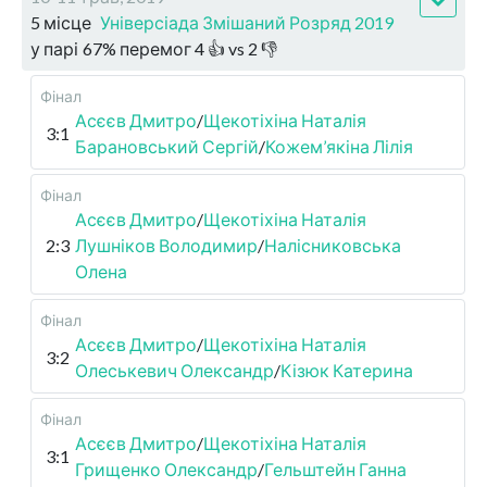
5 місце
Універсіада Змішаний Розряд 2019
у парі
67
%
перемог
4
👍 vs
2
👎
Фінал
Асєєв Дмитро
/
Щекотіхіна Наталія
3:1
Барановський Сергій
/
Кожем’якіна Лілія
Фінал
Асєєв Дмитро
/
Щекотіхіна Наталія
2:3
Лушніков Володимир
/
Налісниковська
Олена
Фінал
Асєєв Дмитро
/
Щекотіхіна Наталія
3:2
Олеськевич Олександр
/
Кізюк Катерина
Фінал
Асєєв Дмитро
/
Щекотіхіна Наталія
3:1
Грищенко Олександр
/
Гельштейн Ганна