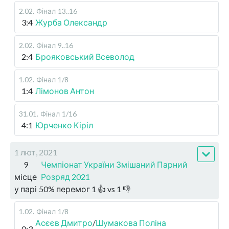
2.02
.
Фінал
13..16
3:4
Журба Олександр
2.02
.
Фінал
9..16
2:4
Брояковський Всеволод
1.02
.
Фінал
1/8
1:4
Лімонов Антон
31.01
.
Фінал
1/16
4:1
Юрченко Кіріл
1 лют, 2021
9
Чемпіонат України Змішаний Парний
місце
Розряд 2021
у парі
50
%
перемог
1
👍 vs
1
👎
1.02
.
Фінал
1/8
Асєєв Дмитро
/
Шумакова Поліна
0:3