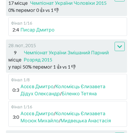
17 місце
Чемпіонат України Чоловіки 2015
0
%
перемог
0
👍 vs
1
👎
Фінал
1/16
2:4
Писар Дмитро
28 лют, 2015
9
Чемпіонат України Змішаний Парний
місце
Розряд 2015
у парі
50
%
перемог
1
👍 vs
1
👎
Фінал
1/8
Асєєв Дмитро
/
Коломієць Єлизавета
0:3
Дідух Олександр
/
Біленко Тетяна
Фінал
1/16
Асєєв Дмитро
/
Коломієць Єлизавета
3:0
Мосюк Михайло
/
Мидвецька Анастасія