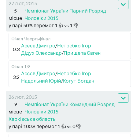
27 лют, 2015
5
Чемпіонат України Парний Розряд
місце
Чоловіки 2015
у парі
50
%
перемог
1
👍 vs
1
👎
Фінал
Чвертьфінал
Асєєв Дмитро
/
Нетребко Ігор
0:3
Дідух Олександр
/
Прищепа Євген
Фінал
1/8
Асєєв Дмитро
/
Нетребко Ігор
3:2
Надольний Юрій
/
Когут Богдан
26 лют, 2015
9
Чемпіонат України Командний Розряд
місце
Чоловіки 2015
Харківська область
у парі
100
%
перемог
1
👍 vs
0
👎