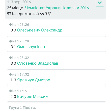
1-3 вер, 2016
25 місце
Чемпіонат України Чоловіки 2016
57
%
перемог
4
👍 vs
3
👎
Фінал
25..26
3:0
Олеськевич Олександр
Фінал
25..28
3:1
Омельчук Іван
Фінал
25..32
3:0
Слюзенко Владислав
Фінал
17..32
1:3
Яремчук Дмитро
Фінал
1/16
2:3
Бачурін Максим
Група 1
Півфінал