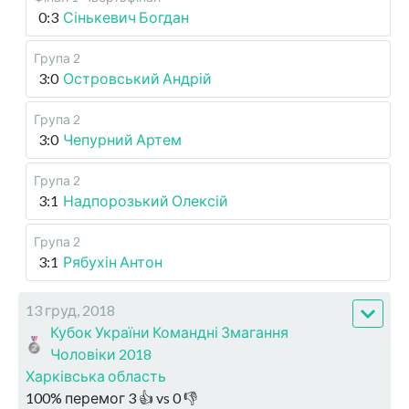
0:3
Сінькевич Богдан
Група 2
3:0
Островський Андрій
Група 2
3:0
Чепурний Артем
Група 2
3:1
Надпорозький Олексій
Група 2
3:1
Рябухін Антон
13 груд, 2018
Кубок України Командні Змагання
Чоловіки 2018
Харківська область
100
%
перемог
3
👍 vs
0
👎