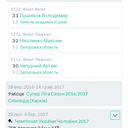
13.12
.
Фінал
Фінал
3:1
Лушніков Володимир
1:3
Тенісна академія (Суми)
13.12
.
Фінал
Півфінал
3:2
Ніколенко Максим
3:2
Запорізька область
13.12
.
Фінал
Півфінал
3:0
Чепурний Артем
3:2
Запорізька область
28 вер, 2016-14 трав, 2017
9 місце
Супер Ліга Сезон 2016/2017
Спінлорд (Харків)
28 лют-4 бер, 2017
🏓
Чемпіонат України Чоловіки 2017
75
%
перемог
3
👍 vs
1
👎