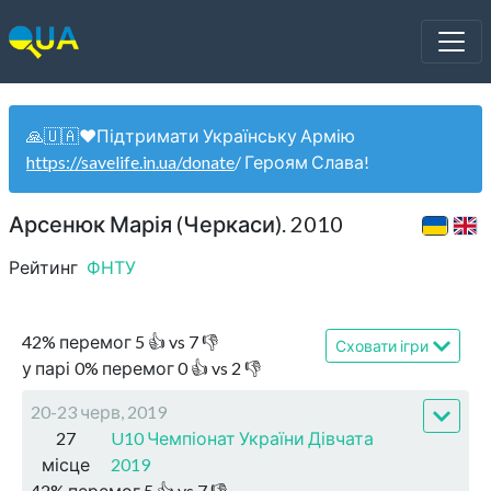
🙏🇺🇦❤️Підтримати Українську Армію
https://savelife.in.ua/donate
/ Героям Слава!
Арсенюк Марія (Черкаси). 2010
Рейтинг
ФНТУ
42
%
перемог
5
👍 vs
7
👎
Сховати ігри
у парі
0
%
перемог
0
👍 vs
2
👎
20-23 черв, 2019
27
U10 Чемпіонат України Дівчата
місце
2019
42
%
перемог
5
👍 vs
7
👎