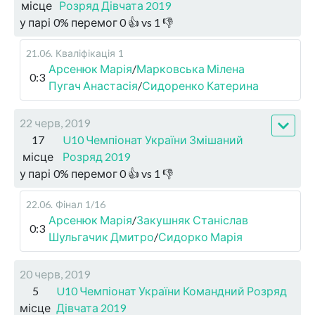
місце
Розряд Дівчата 2019
у парі
0
%
перемог
0
👍 vs
1
👎
21.06
.
Кваліфікація
1
Арсенюк Марія
/
Марковська Мілена
0:3
Пугач Анастасія
/
Сидоренко Катерина
22 черв, 2019
17
U10 Чемпіонат України Змішаний
місце
Розряд 2019
у парі
0
%
перемог
0
👍 vs
1
👎
22.06
.
Фінал
1/16
Арсенюк Марія
/
Закушняк Станіслав
0:3
Шульгачик Дмитро
/
Сидорко Марія
20 черв, 2019
5
U10 Чемпіонат України Командний Розряд
місце
Дівчата 2019