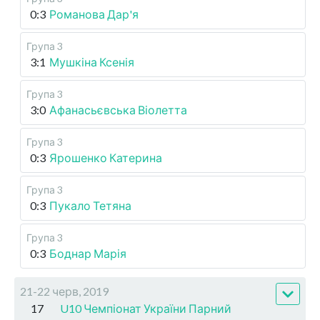
0:3
Романова Дар'я
Група 3
3:1
Мушкіна Ксенія
Група 3
3:0
Афанасьєвська Віолетта
Група 3
0:3
Ярошенко Катерина
Група 3
0:3
Пукало Тетяна
Група 3
0:3
Боднар Марія
21-22 черв, 2019
17
U10 Чемпіонат України Парний