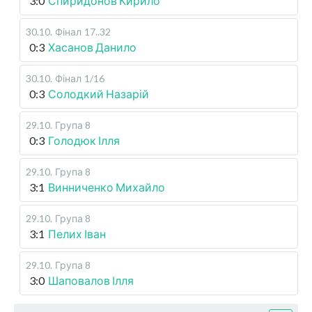
3:0
Спиридонов Кирило
30.10
.
Фінал
17..32
0:3
Хасанов Данило
30.10
.
Фінал
1/16
0:3
Солодкий Назарій
29.10
.
Група 8
0:3
Голодюк Ілля
29.10
.
Група 8
3:1
Винниченко Михайло
29.10
.
Група 8
3:1
Пелих Іван
29.10
.
Група 8
3:0
Шаповалов Ілля