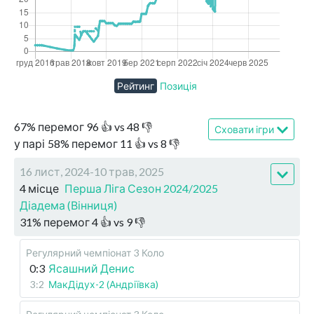
Рейтинг
Позиція
67
%
перемог
96
👍 vs
48
👎
Сховати ігри
у парі
58
%
перемог
11
👍 vs
8
👎
16 лист, 2024-10 трав, 2025
4 місце
Перша Ліга Сезон 2024/2025
Діадема (Вінниця)
31
%
перемог
4
👍 vs
9
👎
Регулярний чемпіонат
3 Коло
0:3
Ясашний Денис
3:2
МакДідух-2 (Андріївка)