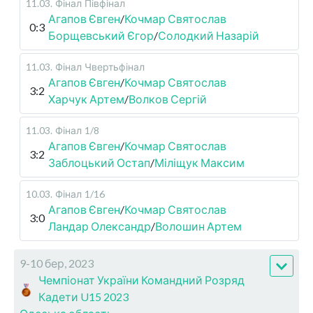
11.03
.
Фінал
Півфінал
Агапов Євген
/
Кочмар Святослав
0:3
Борщевський Єгор
/
Солодкий Назарій
11.03
.
Фінал
Чвертьфінал
Агапов Євген
/
Кочмар Святослав
3:2
Харчук Артем
/
Волков Сергій
11.03
.
Фінал
1/8
Агапов Євген
/
Кочмар Святослав
3:2
Заблоцький Остап
/
Міліщук Максим
10.03
.
Фінал
1/16
Агапов Євген
/
Кочмар Святослав
3:0
Ландар Олександр
/
Волошин Артем
9-10 бер, 2023
Чемпіонат України Командний Розряд
Кадети U15 2023