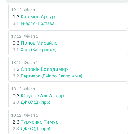
19.12
.
Фінал 1
1:3
Карімов Артур
3:1
Енергія (Полтава)
19.12
.
Фінал 1
0:3
Попов Михайло
3:1
Хорт (Запоріжжя)
18.12
.
Фінал 1
1:3
Сорокін Володимир
3:2
Партнери (Дніпро-Запоріжжя)
18.12
.
Фінал 1
0:3
Юнусов Алі-Афсар
2:3
ДФКС (Дніпро)
18.12
.
Фінал 1
2:3
Турченко Тимур
2:3
ДФКС (Дніпро)