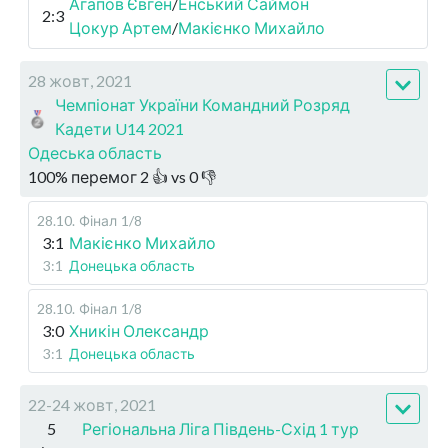
Агапов Євген
/
Енський Саймон
2:3
Цокур Артем
/
Макієнко Михайло
28 жовт, 2021
Чемпіонат України Командний Розряд
Кадети U14 2021
Одеська область
100
%
перемог
2
👍 vs
0
👎
28.10
.
Фінал
1/8
3:1
Макієнко Михайло
3:1
Донецька область
28.10
.
Фінал
1/8
3:0
Хникін Олександр
3:1
Донецька область
22-24 жовт, 2021
5
Регіональна Ліга Південь-Схід 1 тур