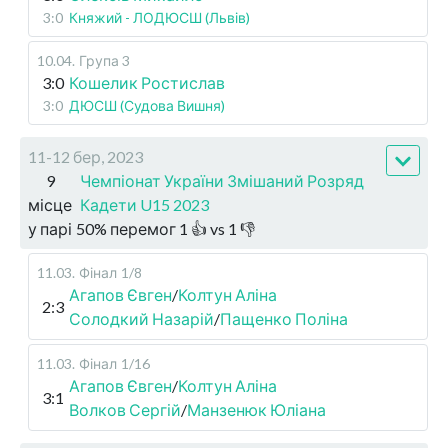
3:0
Княжий - ЛОДЮСШ (Львів)
10.04
.
Група 3
3:0
Кошелик Ростислав
3:0
ДЮСШ (Судова Вишня)
11-12 бер, 2023
9
Чемпіонат України Змішаний Розряд
місце
Кадети U15 2023
у парі
50
%
перемог
1
👍 vs
1
👎
11.03
.
Фінал
1/8
Агапов Євген
/
Колтун Аліна
2:3
Солодкий Назарій
/
Пащенко Поліна
11.03
.
Фінал
1/16
Агапов Євген
/
Колтун Аліна
3:1
Волков Сергій
/
Манзенюк Юліана