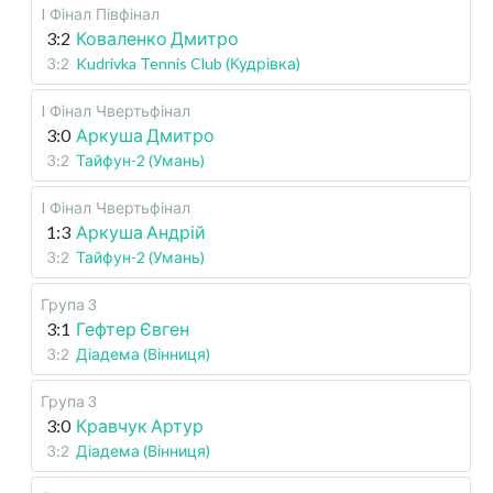
I Фінал
Півфінал
3:2
Коваленко Дмитро
3:2
Kudrivka Tennis Club (Кудрівка)
I Фінал
Чвертьфінал
3:0
Аркуша Дмитро
3:2
Тайфун-2 (Умань)
I Фінал
Чвертьфінал
1:3
Аркуша Андрій
3:2
Тайфун-2 (Умань)
Група 3
3:1
Гефтер Євген
3:2
Діадема (Вінниця)
Група 3
3:0
Кравчук Артур
3:2
Діадема (Вінниця)