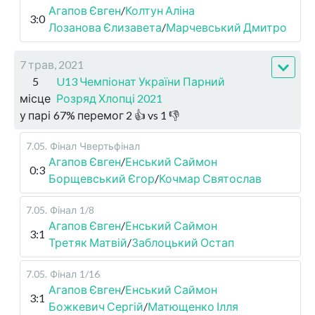
Агапов Євген
/
Колтун Аліна
3:0
Лозанова Єлизавета
/
Марчевський Дмитро
7 трав, 2021
5
U13 Чемпіонат України Парний
місце
Розряд Хлопці 2021
у парі
67
%
перемог
2
👍 vs
1
👎
7.05
.
Фінал
Чвертьфінал
Агапов Євген
/
Енський Саймон
0:3
Борщевський Єгор
/
Кочмар Святослав
7.05
.
Фінал
1/8
Агапов Євген
/
Енський Саймон
3:1
Третяк Матвій
/
Заблоцький Остап
7.05
.
Фінал
1/16
Агапов Євген
/
Енський Саймон
3:1
Божкевич Сергій
/
Матющенко Ілля