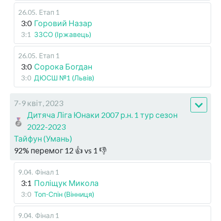
26.05
.
Етап 1
3:0
Горовий Назар
3:1
ЗЗСО (Іржавець)
26.05
.
Етап 1
3:0
Сорока Богдан
3:0
ДЮСШ №1 (Львів)
7-9 квіт, 2023
Дитяча Ліга Юнаки 2007 р.н. 1 тур сезон
2022-2023
Тайфун (Умань)
92
%
перемог
12
👍 vs
1
👎
9.04
.
Фінал 1
3:1
Поліщук Микола
3:0
Топ-Спін (Вінниця)
9.04
.
Фінал 1