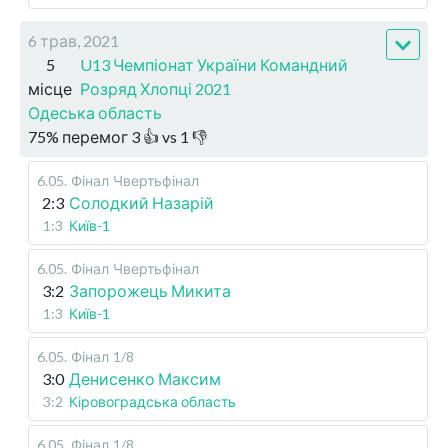
6 трав, 2021
5
U13 Чемпіонат України Командний
місце
Розряд Хлопці 2021
Одеська область
75
%
перемог
3
👍 vs
1
👎
6.05
.
Фінал
Чвертьфінал
2:3
Солодкий Назарій
1:3
Київ-1
6.05
.
Фінал
Чвертьфінал
3:2
Запорожець Микита
1:3
Київ-1
6.05
.
Фінал
1/8
3:0
Денисенко Максим
3:2
Кіровоградська область
6.05
.
Фінал
1/8