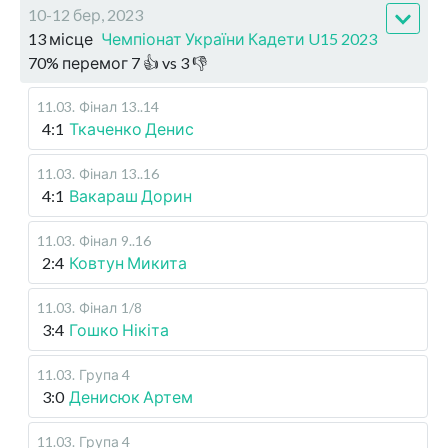
10-12 бер, 2023
13 місце
Чемпіонат України Кадети U15 2023
70
%
перемог
7
👍 vs
3
👎
11.03
.
Фінал
13..14
4:1
Ткаченко Денис
11.03
.
Фінал
13..16
4:1
Вакараш Дорин
11.03
.
Фінал
9..16
2:4
Ковтун Микита
11.03
.
Фінал
1/8
3:4
Гошко Нікіта
11.03
.
Група 4
3:0
Денисюк Артем
11.03
.
Група 4