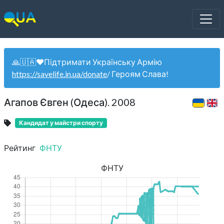
🙏🇺🇦❤️Підтримати Українську Армію
https://savelife.in.ua/donate
/ Героям Слава!
Агапов Євген (Одеса). 2008
Кандидат у майстри спорту
Рейтинг
ФНТУ
ФНТУ