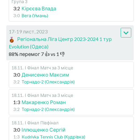
Група 3
3:2
Кірєєва Влада
3:0
Вега (Умань)
17-19 лист, 2023
Регіональна Ліга Центр 2023-2024 1 тур
Evolution (Одеса)
88
%
перемог
7
👍 vs
1
👎
18.11
.
I Фінал
Матч за 3 місце
3:0
Денисенко Максим
3:2
Торнадо-2 (Олександрія)
18.11
.
I Фінал
Матч за 3 місце
1:3
Макаренко Роман
3:2
Торнадо-2 (Олександрія)
18.11
.
I Фінал
Півфінал
3:0
Іллющенко Сергій
1:3
Kudrivka Tennis Club (Кудрівка)