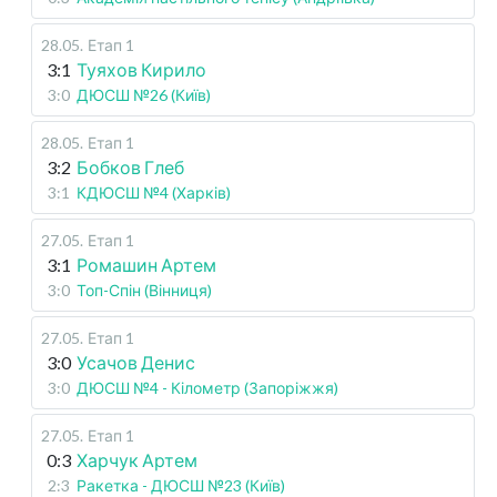
28.05
.
Етап 1
3:1
Туяхов Кирило
3:0
ДЮСШ №26 (Київ)
28.05
.
Етап 1
3:2
Бобков Глеб
3:1
КДЮСШ №4 (Харків)
27.05
.
Етап 1
3:1
Ромашин Артем
3:0
Топ-Спін (Вінниця)
27.05
.
Етап 1
3:0
Усачов Денис
3:0
ДЮСШ №4 - Кілометр (Запоріжжя)
27.05
.
Етап 1
0:3
Харчук Артем
2:3
Ракетка - ДЮСШ №23 (Київ)