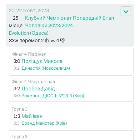
20-22 жовт, 2023
25
Клубний Чемпіонат Попередній Етап
місце
Чоловіки 2023/2024
Evolution (Одеса)
33
%
перемог
2
👍 vs
4
👎
Фінал 4
Півфінал
3:0
Поліщук Микола
3:2
Династія (Новоселиця)
Фінал 4
Чвертьфінал
3:2
Дробов Давід
3:0
Ракетка - ДЮСШ №23-3 (Київ)
Група 3
1:3
Май Іван
0:3
Бранд Майстер (Київ)
Група 3