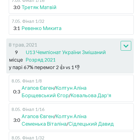
7.05
.
Фінал
1/16
3:0
Третяк Матвій
7.05
.
Фінал
1/32
3:1
Ревенко Микита
8 трав, 2021
9
U13 Чемпіонат України Змішаний
місце
Розряд 2021
у парі
67
%
перемог
2
👍 vs
1
👎
8.05
.
Фінал
1/8
Агапов Євген
/
Колтун Аліна
0:3
Борщевський Єгор
/
Ковальова Дар'я
8.05
.
Фінал
1/16
Агапов Євген
/
Колтун Аліна
3:0
Семенька Віталіна
/
Сідлецький Давид
8.05
.
Фінал
1/32