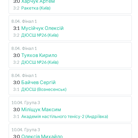
3:0
Харчук Артем
3:2
Ракетка (Київ)
8.04
.
Фінал 1
3:1
Мусійчук Олексій
3:2
ДЮСШ №26 (Київ)
8.04
.
Фінал 1
3:0
Туяхов Кирило
3:2
ДЮСШ №26 (Київ)
8.04
.
Фінал 1
3:0
Байчев Сергій
3:1
ДЮСШ (Вознесенськ)
10.04
.
Група 3
3:0
Міліщук Максим
3:1
Академія настільного тенісу-2 (Андріївка)
10.04
.
Група 3
3:0
Олексів Михайло