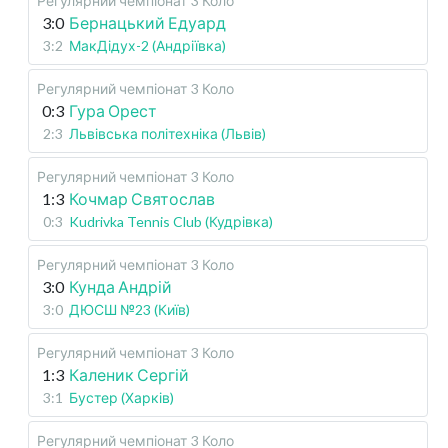
Регулярний чемпіонат
3 Коло
3:0
Бернацький Едуард
3:2
МакДідух-2 (Андріївка)
Регулярний чемпіонат
3 Коло
0:3
Гура Орест
2:3
Львівська політехніка (Львів)
Регулярний чемпіонат
3 Коло
1:3
Кочмар Святослав
0:3
Kudrivka Tennis Club (Кудрівка)
Регулярний чемпіонат
3 Коло
3:0
Кунда Андрій
3:0
ДЮСШ №23 (Київ)
Регулярний чемпіонат
3 Коло
1:3
Каленик Сергій
3:1
Бустер (Харків)
Регулярний чемпіонат
3 Коло