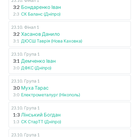
23.10
.
Фінал 1
3:2
Бондаренко Іван
2:3
СК Баланс (Дніпро)
23.10
.
Фінал 1
3:2
Хасанов Данило
3:1
ДЮСШ Таврія (Нова Каховка)
23.10
.
Група 1
3:1
Демченко Іван
3:0
ДФКС (Дніпро)
23.10
.
Група 1
3:0
Муха Тарас
3:0
Електрометалург (Нікополь)
23.10
.
Група 1
1:3
Лінський Богдан
1:3
СК СтарТТ (Дніпро)
23.10
.
Група 1