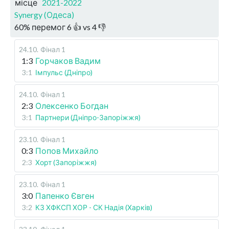
місце
2021-2022
Synergy (Одеса)
60
%
перемог
6
👍 vs
4
👎
24.10
.
Фінал 1
1:3
Горчаков Вадим
3:1
Імпульс (Дніпро)
24.10
.
Фінал 1
2:3
Олексенко Богдан
3:1
Партнери (Дніпро-Запоріжжя)
23.10
.
Фінал 1
0:3
Попов Михайло
2:3
Хорт (Запоріжжя)
23.10
.
Фінал 1
3:0
Папенко Євген
3:2
КЗ ХФКСП ХОР - СК Надія (Харків)