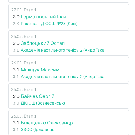
27.05
.
Етап 1
3:0
Гермаківський Ілля
2:3
Ракетка - ДЮСШ №23 (Київ)
26.05
.
Етап 1
3:0
Заблоцький Остап
3:1
Академія настільного тенісу-2 (Андріївка)
26.05
.
Етап 1
3:1
Міліщук Максим
3:1
Академія настільного тенісу-2 (Андріївка)
26.05
.
Етап 1
3:0
Байчев Сергій
3:0
ДЮСШ (Вознесенськ)
26.05
.
Етап 1
3:1
Білащенко Олександр
3:1
ЗЗСО (Іржавець)