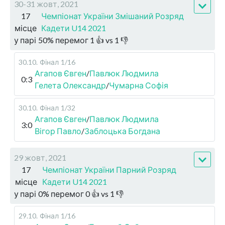
30-31 жовт, 2021
17
Чемпіонат України Змішаний Розряд
місце
Кадети U14 2021
у парі
50
%
перемог
1
👍 vs
1
👎
30.10
.
Фінал
1/16
Агапов Євген
/
Павлюк Людмила
0:3
Гелета Олександр
/
Чумарна Софія
30.10
.
Фінал
1/32
Агапов Євген
/
Павлюк Людмила
3:0
Вігор Павло
/
Заблоцька Богдана
29 жовт, 2021
17
Чемпіонат України Парний Розряд
місце
Кадети U14 2021
у парі
0
%
перемог
0
👍 vs
1
👎
29.10
.
Фінал
1/16