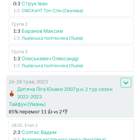
0:3
Струк Іван
1:3
СМСКзНТ Топ-Спін (Свалява)
Група 3
1:3
Баранов Максим
1:3
Львівська політехніка (Львів)
Група 3
1:3
Олеськевич Олександр
1:3
Львівська політехніка (Львів)
26-28 трав, 2023
Дитяча Ліга Юнаки 2007 р.н. 2 тур сезон
2022-2023
Тайфун (Умань)
85
%
перемог
11
👍 vs
2
👎
28.05
.
Етап 1
2:3
Солтис Вадим
0:3
Академія настільного тенісу (Андріївка)