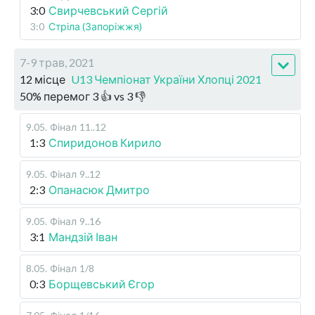
3:0
Свирчевський Сергій
3:0
Стріла (Запоріжжя)
7-9 трав, 2021
12 місце
U13 Чемпіонат України Хлопці 2021
50
%
перемог
3
👍 vs
3
👎
9.05
.
Фінал
11..12
1:3
Спиридонов Кирило
9.05
.
Фінал
9..12
2:3
Опанасюк Дмитро
9.05
.
Фінал
9..16
3:1
Мандзій Іван
8.05
.
Фінал
1/8
0:3
Борщевський Єгор