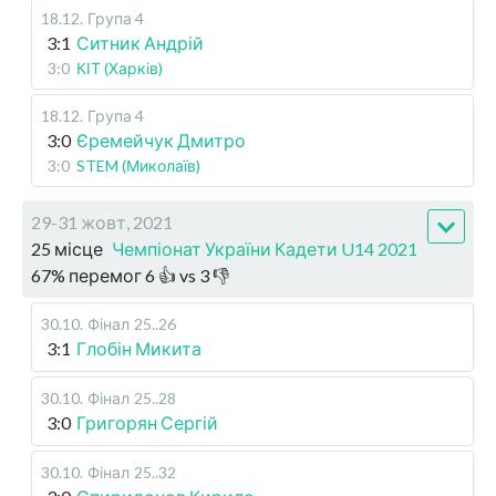
18.12
.
Група 4
3:1
Ситник Андрій
3:0
КІТ (Харків)
18.12
.
Група 4
3:0
Єремейчук Дмитро
3:0
STEM (Миколаїв)
29-31 жовт, 2021
25 місце
Чемпіонат України Кадети U14 2021
67
%
перемог
6
👍 vs
3
👎
30.10
.
Фінал
25..26
3:1
Глобін Микита
30.10
.
Фінал
25..28
3:0
Григорян Сергій
30.10
.
Фінал
25..32