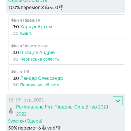
Одеська область
100
%
перемог
3
👍 vs
0
👎
Фінал
Півфінал
3:0
Харчук Артем
2:3
Київ-1
Фінал
Чвертьфінал
3:0
Шевцов Андрій
3:2
Черкаська область
Фінал
1/8
3:0
Ландар Олександр
3:0
Полтавська область
16-19 груд, 2021
Регіональна Ліга Південь-Схід 2 тур 2021-
2022
Synergy (Одеса)
50
%
перемог
6
👍 vs
6
👎