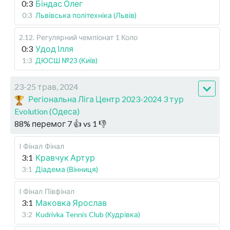
0:3
Біндас Олег
0:3
Львівська політехніка (Львів)
2.12
.
Регулярний чемпіонат
1 Коло
0:3
Удод Ілля
1:3
ДЮСШ №23 (Київ)
23-25 трав, 2024
Регіональна Ліга Центр 2023-2024 3 тур
Evolution (Одеса)
88
%
перемог
7
👍 vs
1
👎
I Фінал
Фінал
3:1
Кравчук Артур
3:1
Діадема (Вінниця)
I Фінал
Півфінал
3:1
Маковка Ярослав
3:2
Kudrivka Tennis Club (Кудрівка)