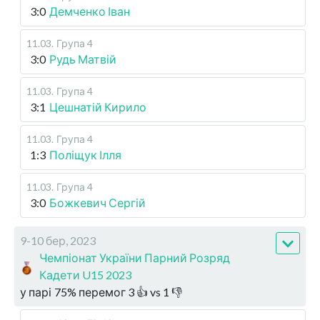
3:0
Демченко Іван
11.03
.
Група 4
3:0
Рудь Матвій
11.03
.
Група 4
3:1
Цешнатій Кирило
11.03
.
Група 4
1:3
Поліщук Ілля
11.03
.
Група 4
3:0
Божкевич Сергій
9-10 бер, 2023
Чемпіонат України Парний Розряд
Кадети U15 2023
у парі
75
%
перемог
3
👍 vs
1
👎