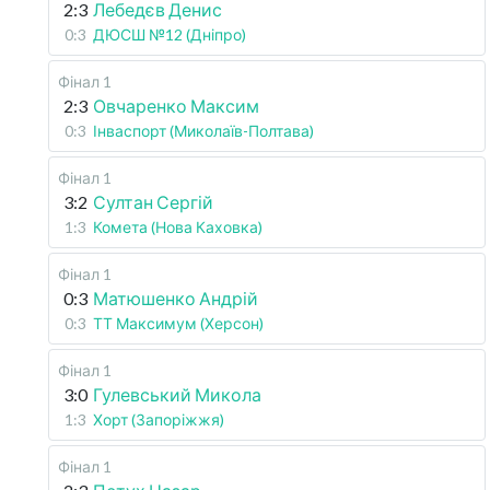
2:3
Лебедєв Денис
0:3
ДЮСШ №12 (Дніпро)
Фінал 1
2:3
Овчаренко Максим
0:3
Інваспорт (Миколаїв-Полтава)
Фінал 1
3:2
Султан Сергій
1:3
Комета (Нова Каховка)
Фінал 1
0:3
Матюшенко Андрій
0:3
ТТ Максимум (Херсон)
Фінал 1
3:0
Гулевський Микола
1:3
Хорт (Запоріжжя)
Фінал 1