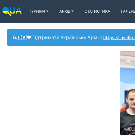
ТУРНІРИ
АРХІВ
СТАТИСТИКА
ГАЛЕР
🙏🇺🇦❤️Підтримати Українську Армію
https://savelife