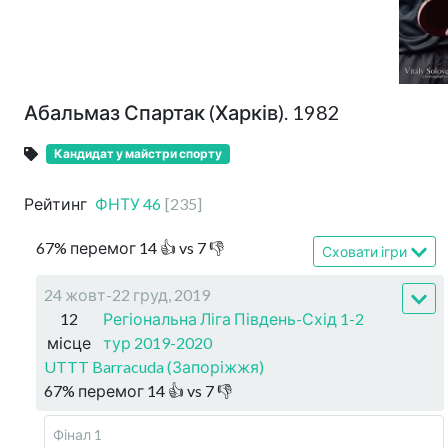
Абальмаз Спартак (Харків). 1982
Кандидат у майстри спорту
Рейтинг
ФНТУ
46
[
235
]
67
%
перемог
14
👍 vs
7
👎
Сховати ігри
24 жовт-22 груд, 2019
12
Регіональна Ліга Південь-Схід 1-2
місце
тур 2019-2020
UTTT Barracuda (Запоріжжя)
67
%
перемог
14
👍 vs
7
👎
Фінал 1