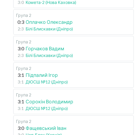
3:0
Комета-2 (Нова Каховка)
Група 2
0:3
Оплачко Олександр
2:3
Білі Блискавки (Дніпро)
Група 2
3:0
Горчаков Вадим
2:3
Білі Блискавки (Дніпро)
Група 2
3:1
Підпалий Ігор
3:1
ДЮСШ №12 (Дніпро)
Група 2
3:1
Сорокін Володимир
3:1
ДЮСШ №12 (Дніпро)
Група 2
3:0
Фащевський Іван
3:0
Чоп-Блок (Харків)