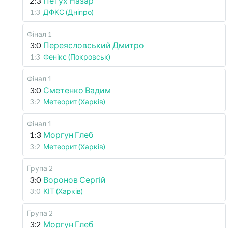
2:3
Петух Назар
1:3
ДФКС (Дніпро)
Фінал 1
3:0
Переясловський Дмитро
1:3
Фенікс (Покровськ)
Фінал 1
3:0
Сметенко Вадим
3:2
Метеорит (Харків)
Фінал 1
1:3
Моргун Глеб
3:2
Метеорит (Харків)
Група 2
3:0
Воронов Сергій
3:0
КІТ (Харків)
Група 2
3:2
Моргун Глеб