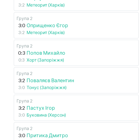
3:2
Метеорит (Харків)
Група 2
3:0
Оприщенко Єгор
3:2
Метеорит (Харків)
Група 2
0:3
Попов Михайло
0:3
Хорт (Запоріжжя)
Група 2
3:2
Поваляєв Валентин
3:0
Тонус (Запоріжжя)
Група 2
3:2
Пастух Ігор
3:0
Буковина (Херсон)
Група 2
3:0
Притика Дмитро