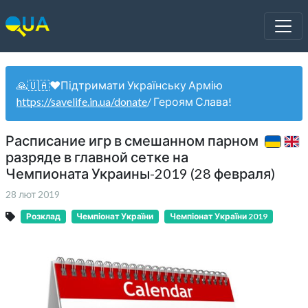
🙏🇺🇦❤️Підтримати Українську Армію
https://savelife.in.ua/donate
/ Героям Слава!
Расписание игр в смешанном парном
разряде в главной сетке на
Чемпионата Украины-2019 (28 февраля)
28 лют 2019
Розклад
Чемпіонат України
Чемпіонат України 2019