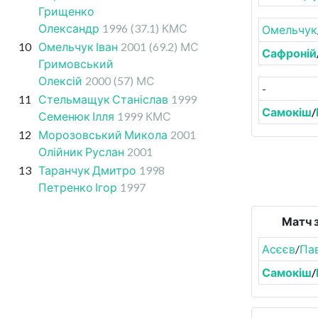
Грищенко
Олександр
1996
(37.1)
КМС
Омельчук
10
Омельчук Іван
2001
(69.2)
МС
Сафроній
Гримовський
Олексій
2000
(57)
МС
-
11
Стельмащук Станіслав
1999
Самокіш
/
Семенюк Ілля
1999
КМС
12
Морозовський Микола
2001
Олійник Руслан
2001
13
Таранчук Дмитро
1998
Петренко Ігор
1997
Матч з
Асєєв
/
Па
Самокіш
/