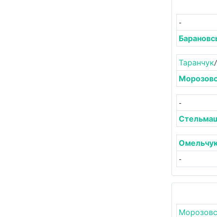
-
Барановс
Таранчук
/
Морозов
-
Стельма
Омельчу
-
Морозовс