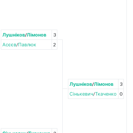
Лушніков
/
Лімонов
3
Асєєв
/
Павлюк
2
Лушніков
/
Лімонов
3
Сінькевич
/
Ткаченко
0