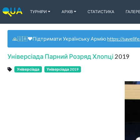
ТУРНІРИ
АРХІВ
СТАТИСТИКА
ГАЛЕР
🙏🇺🇦❤️Підтримати Українську Армію
https://savelife
Універсіада Парний Розряд Хлопці
2019
Універсіада
Універсіада 2019