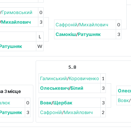
/
Гримовський
0
/
Михайлович
3
Сафроній
/
Михайлович
0
Самокіш
/
Ратушняк
3
L
Ратушняк
W
5..8
Галинський
/
Коровиченко
1
Олеськевич
/
Білий
3
Олес
а 3 місце
Вовк
/
влюк
0
Вовк
/
Щербак
3
Ратушняк
3
Сафроній
/
Михайлович
2