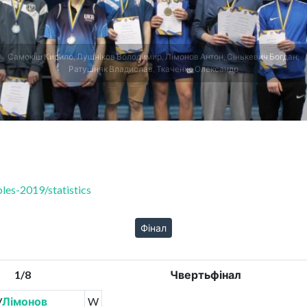
Самокіш Кирило, Лушніков Володимир, Лімонов Антон, Сінькевич Богдан,
Ратушняк Владислав, Ткаченко Олександр
les-2019/statistics
Фінал
1/8
Чвертьфінал
/
Лімонов
W