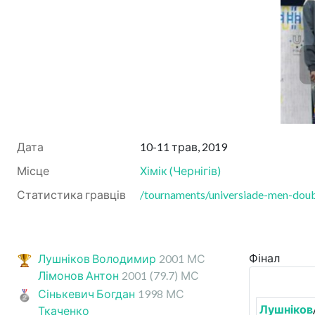
Дата
10-11 трав, 2019
Місце
Хімік
(
Чернігів
)
Статистика гравців
/tournaments/universiade-men-doub
Фінал
Лушніков Володимир
2001
МС
Лімонов Антон
2001
(79.7)
МС
Сінькевич Богдан
1998
МС
Лушніков
Ткаченко