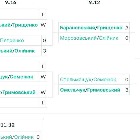
9..16
9..12
L
ький
/
Грищенко
W
Барановський
/
Грищенко
3
Морозовський
/
Олійник
0
Петренко
0
ський
/
Олійник
3
L
щук
/
Семенюк
W
Стельмащук
/
Семенюк
0
Омельчук
/
Гримовський
3
к
/
Гримовський
W
L
11..12
ький
/
Олійник
0