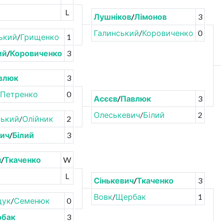
L
Лушніков
/
Лімонов
3
Галинський
/
Коровиченко
0
ький
/
Грищенко
1
ий
/
Коровиченко
3
влюк
3
Петренко
0
Асєєв
/
Павлюк
3
Олеськевич
/
Білий
2
ький
/
Олійник
2
ич
/
Білий
3
ч
/
Ткаченко
W
L
Сінькевич
/
Ткаченко
3
Вовк
/
Щербак
1
щук
/
Семенюк
0
бак
3