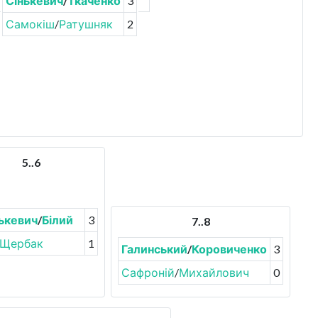
Сінькевич
/
Ткаченко
3
Самокіш
/
Ратушняк
2
5..6
ькевич
/
Білий
3
7..8
Щербак
1
Галинський
/
Коровиченко
3
Сафроній
/
Михайлович
0