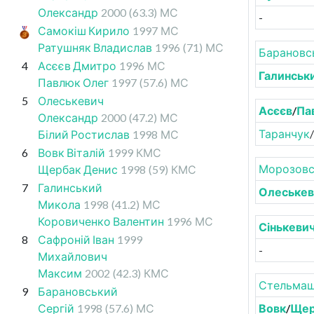
Олександр
2000
(63.3)
МС
-
Самокіш Кирило
1997
МС
Ратушняк Владислав
1996
(71)
МС
Барановс
4
Асєєв Дмитро
1996
МС
Галинськ
Павлюк Олег
1997
(57.6)
МС
5
Олеськевич
Асєєв
/
Па
Олександр
2000
(47.2)
МС
Таранчук
/
Білий Ростислав
1998
МС
6
Вовк Віталій
1999
КМС
Морозовс
Щербак Денис
1998
(59)
КМС
7
Галинський
Олеськев
Микола
1998
(41.2)
МС
Коровиченко Валентин
1996
МС
Сінькеви
8
Сафроній Іван
1999
-
Михайлович
Максим
2002
(42.3)
КМС
Стельма
9
Барановський
Сергій
1998
(57.6)
МС
Вовк
/
Щер