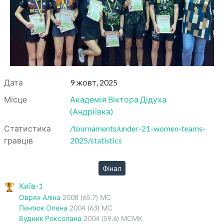
Дата
9 жовт, 2025
Місце
Академія Віктора Дідуха
(
Андріївка
)
Статистика
/tournaments/under-21-women-teams-
гравців
2025/statistics
Фінал
Київ-1
Оврях Аліна
2008
(65.7)
МС
Пентюк Олена
2004
(63)
МС
Будник Роксолана
2004
(59.6)
МСМК