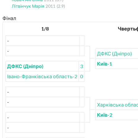
Літвінчук Марія
2011
(2.9)
Фінал
1/8
Чвертьф
-
-
ДФКС (Дніпро)
Київ-1
ДФКС (Дніпро)
3
Івано-Франківська область-2
0
-
-
Харківська обла
Київ-2
-
-