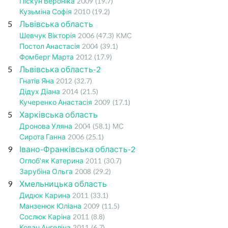
Піскун Вероніка
2009
(19.7)
Кузьміна Софія
2010
(19.2)
5
Львівська область
Шевчук Вікторія
2006
(47.3)
КМС
Постол Анастасія
2004
(39.1)
Фомберг Марта
2012
(17.9)
5
Львівська область-2
Гнатів Яна
2012
(32.7)
Дідух Діана
2014
(21.5)
Кучеренко Анастасія
2009
(17.1)
5
Харківська область
Дронова Уляна
2004
(58.1)
МС
Сирота Ганна
2006
(25.1)
9
Івано-Франківська область-2
Оглоб'як Катерина
2011
(30.7)
Зарубіна Ольга
2008
(29.2)
9
Хмельницька область
Дидюк Карина
2011
(33.1)
Манзенюк Юліана
2009
(11.5)
Сослюк Каріна
2011
(8.8)
Ковач Ангеліна
2011
(6.7)