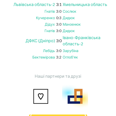
Львівська область-2
3:1
Хмельницька область
Гнатів
3:0
Сослюк
Кучеренко
0:3
Дидюк
Дідух
3:0
Манзенюк
Гнатів
3:0
Дидюк
Івано-Франківська
ДФКС (Дніпро)
3:0
область-2
Лебідь
3:0
Зарубіна
Бектемірова
3:2
Оглоб'як
Наші партнери та друзі