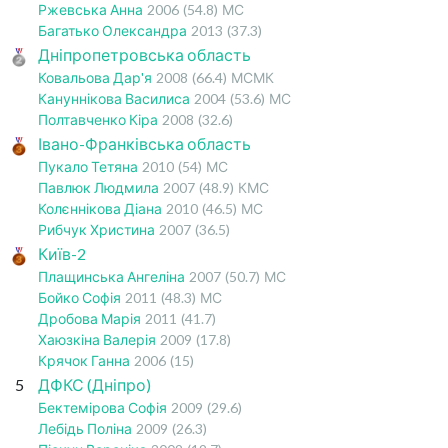
Ржевська Анна
2006
(54.8)
МС
Багатько Олександра
2013
(37.3)
Дніпропетровська область
Ковальова Дар'я
2008
(66.4)
МСМК
Кануннікова Василиса
2004
(53.6)
МС
Полтавченко Кіра
2008
(32.6)
Івано-Франківська область
Пукало Тетяна
2010
(54)
МС
Павлюк Людмила
2007
(48.9)
КМС
Колєннікова Діана
2010
(46.5)
МС
Рибчук Христина
2007
(36.5)
Київ-2
Плащинська Ангеліна
2007
(50.7)
МС
Бойко Софія
2011
(48.3)
МС
Дробова Марія
2011
(41.7)
Хаюзкіна Валерія
2009
(17.8)
Крячок Ганна
2006
(15)
5
ДФКС (Дніпро)
Бектемірова Софія
2009
(29.6)
Лебідь Поліна
2009
(26.3)