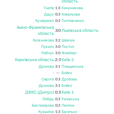
область
Гнатів
1:3
Кануннікова
Дідух
0:3
Ковальова
Кучеренко
0:3
Полтавченко
Івано-Франківська
3:0
Львівська область
область
Колєннікова
3:2
Шевчук
Пукало
3:0
Постол
Рибчук
3:0
Фомберг
Харківська область
2:3
Київ-2
Дронова
3:1
Плащинська
-
-:-
Бойко
Сирота
0:3
Дробова
Дронова
3:1
Бойко
ДФКС (Дніпро)
0:3
Київ-1
Лебідь
0:3
Ржевська
Бектемірова
0:3
Пентюк
Кузьміна
1:3
Багатько