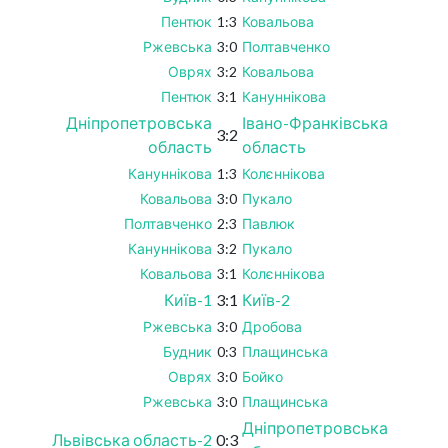
Пентюк
1:3
Ковальова
Ржевська
3:0
Полтавченко
Оврях
3:2
Ковальова
Пентюк
3:1
Кануннікова
Дніпропетровська
Івано-Франківська
3:2
область
область
Кануннікова
1:3
Колєннікова
Ковальова
3:0
Пукало
Полтавченко
2:3
Павлюк
Кануннікова
3:2
Пукало
Ковальова
3:1
Колєннікова
Київ-1
3:1
Київ-2
Ржевська
3:0
Дробова
Будник
0:3
Плащинська
Оврях
3:0
Бойко
Ржевська
3:0
Плащинська
Дніпропетровська
Львівська область-2
0:3