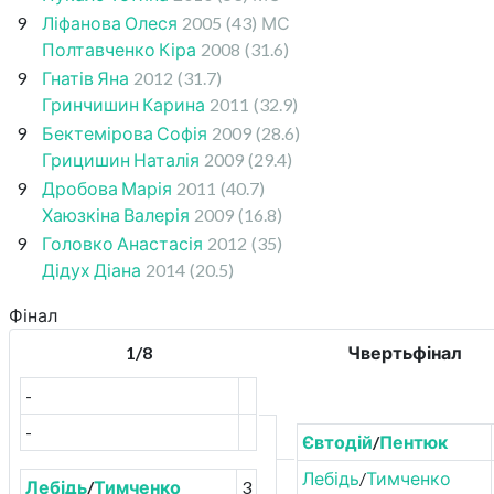
9
Ліфанова Олеся
2005
(43)
МС
Полтавченко Кіра
2008
(31.6)
9
Гнатів Яна
2012
(31.7)
Гринчишин Карина
2011
(32.9)
9
Бектемірова Софія
2009
(28.6)
Грицишин Наталія
2009
(29.4)
9
Дробова Марія
2011
(40.7)
Хаюзкіна Валерія
2009
(16.8)
9
Головко Анастасія
2012
(35)
Дідух Діана
2014
(20.5)
Фінал
1/8
Чвертьфінал
-
-
Євтодій
/
Пентюк
Лебідь
/
Тимченко
Лебідь
/
Тимченко
3