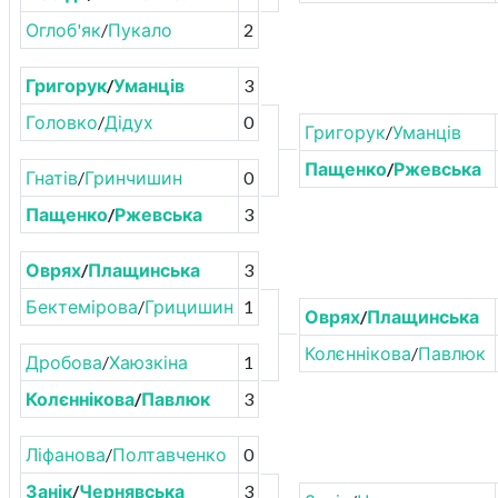
Оглоб'як
/
Пукало
2
Григорук
/
Уманців
3
Головко
/
Дідух
0
Григорук
/
Уманців
Пащенко
/
Ржевська
Гнатів
/
Гринчишин
0
Пащенко
/
Ржевська
3
Оврях
/
Плащинська
3
Бектемірова
/
Грицишин
1
Оврях
/
Плащинська
Колєннікова
/
Павлюк
Дробова
/
Хаюзкіна
1
Колєннікова
/
Павлюк
3
Ліфанова
/
Полтавченко
0
Занік
/
Чернявська
3