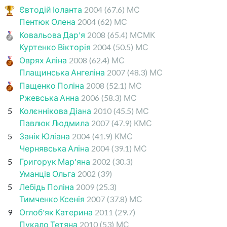
Євтодій Іоланта
2004
(67.6)
МС
Пентюк Олена
2004
(62)
МС
Ковальова Дар'я
2008
(65.4)
МСМК
Куртенко Вікторія
2004
(50.5)
МС
Оврях Аліна
2008
(62.4)
МС
Плащинська Ангеліна
2007
(48.3)
МС
Пащенко Поліна
2008
(52.1)
МС
Ржевська Анна
2006
(58.3)
МС
5
Колєннікова Діана
2010
(45.5)
МС
Павлюк Людмила
2007
(47.9)
КМС
5
Занік Юліана
2004
(41.9)
КМС
Чернявська Аліна
2004
(39.1)
МС
5
Григорук Мар'яна
2002
(30.3)
Уманців Ольга
2002
(39)
5
Лебідь Поліна
2009
(25.3)
Тимченко Ксенія
2007
(37.8)
МС
9
Оглоб'як Катерина
2011
(29.7)
Пукало Тетяна
2010
(53)
МС