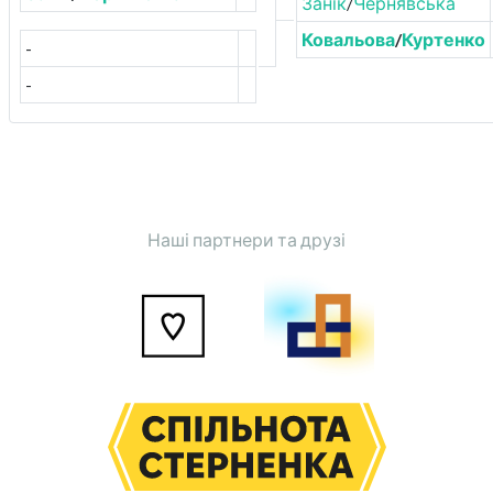
Занік
/
Чернявська
Ковальова
/
Куртенко
-
-
Наші партнери та друзі