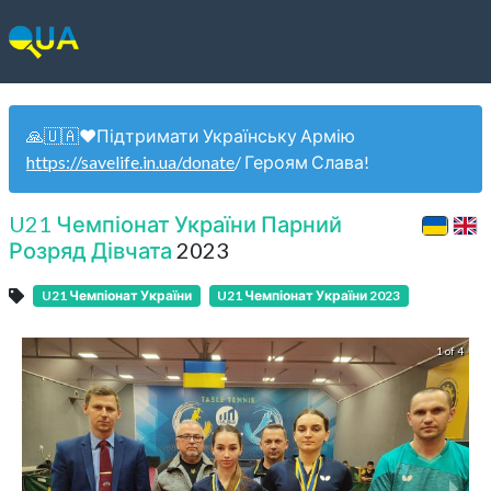
🙏🇺🇦❤️Підтримати Українську Армію
https://savelife.in.ua/donate
/ Героям Слава!
U21 Чемпіонат України Парний
Розряд Дівчата
2023
U21 Чемпіонат України
U21 Чемпіонат України 2023
1 of 4