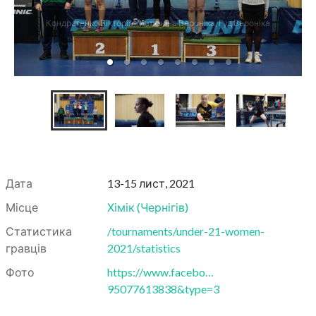
Кондратенко Вікторія, Матюніна Вероніка, Гуд Вероніка
Дата
13-15 лист, 2021
Місце
Хімік
(
Чернігів
)
Статистика
/tournaments/under-21-women-
гравців
2021/statistics
Фото
https://www.facebo…
95077613838&type=3