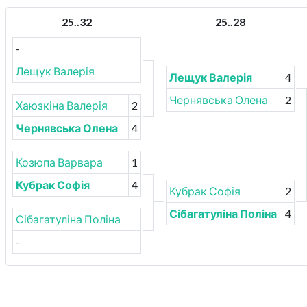
25..32
25..28
-
Лещук Валерія
Лещук Валерія
4
Чернявська Олена
2
Хаюзкіна Валерія
2
Чернявська Олена
4
Козюпа Варвара
1
Кубрак Софія
4
Кубрак Софія
2
Сібагатуліна Поліна
4
Сібагатуліна Поліна
-