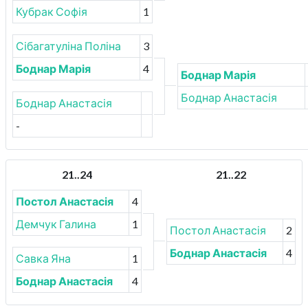
Кубрак Софія
1
Сібагатуліна Поліна
3
Боднар Марія
4
Боднар Марія
Боднар Анастасія
Боднар Анастасія
-
21..24
21..22
Постол Анастасія
4
Демчук Галина
1
Постол Анастасія
2
Боднар Анастасія
4
Савка Яна
1
Боднар Анастасія
4