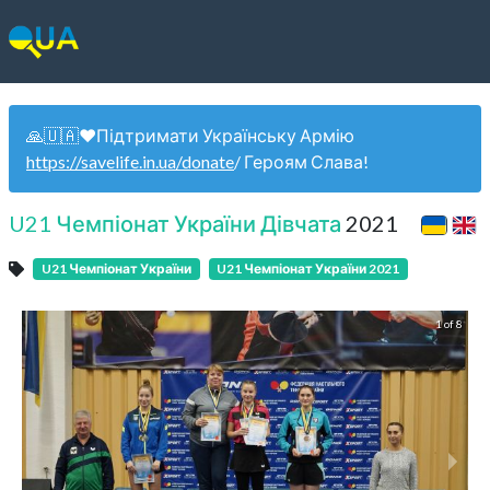
🙏🇺🇦❤️Підтримати Українську Армію
https://savelife.in.ua/donate
/ Героям Слава!
U21 Чемпіонат України Дівчата
2021
U21 Чемпіонат України
U21 Чемпіонат України 2021
1 of 8