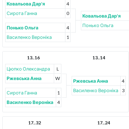
Ковальова Дар'я
4
Сирота Ганна
0
Ковальова Дар'я
Понько Ольга
Понько Ольга
4
Василенко Вероніка
1
13..16
13..14
Цюпко Олександра
L
Ржевська Анна
W
Ржевська Анна
4
Василенко Вероніка
3
Сирота Ганна
1
Василенко Вероніка
4
17..32
17..24