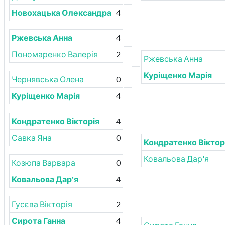
Новохацька Олександра
4
Ржевська Анна
4
Пономаренко Валерія
2
Ржевська Анна
Куріщенко Марія
Чернявська Олена
0
Куріщенко Марія
4
Кондратенко Вікторія
4
Савка Яна
0
Кондратенко Віктор
Ковальова Дар'я
Козюпа Варвара
0
Ковальова Дар'я
4
Гусєва Вікторія
2
Сирота Ганна
4