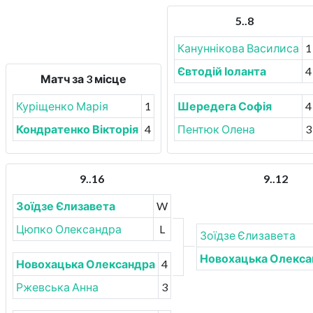
5..8
Кануннікова Василиса
1
Євтодій Іоланта
4
Матч за 3 місце
Куріщенко Марія
1
Шередега Софія
4
Кондратенко Вікторія
4
Пентюк Олена
3
9..16
9..12
Зоїдзе Єлизавета
W
Цюпко Олександра
L
Зоїдзе Єлизавета
Новохацька Олекса
Новохацька Олександра
4
Ржевська Анна
3