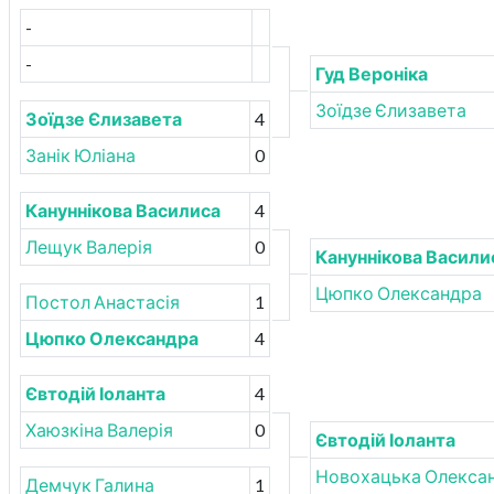
-
-
Гуд Вероніка
Зоїдзе Єлизавета
Зоїдзе Єлизавета
4
Занік Юліана
0
Кануннікова Василиса
4
Лещук Валерія
0
Кануннікова Васили
Цюпко Олександра
Постол Анастасія
1
Цюпко Олександра
4
Євтодій Іоланта
4
Хаюзкіна Валерія
0
Євтодій Іоланта
Новохацька Олекса
Демчук Галина
1