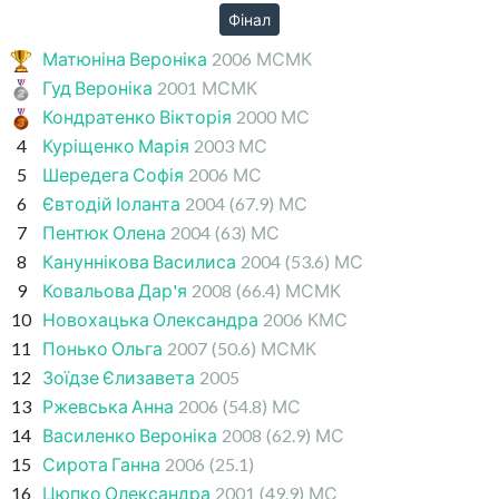
Фінал
Матюніна Вероніка
2006
МСМК
Гуд Вероніка
2001
МСМК
Кондратенко Вікторія
2000
МС
4
Куріщенко Марія
2003
МС
5
Шередега Софія
2006
МС
6
Євтодій Іоланта
2004
(67.9)
МС
7
Пентюк Олена
2004
(63)
МС
8
Кануннікова Василиса
2004
(53.6)
МС
9
Ковальова Дар'я
2008
(66.4)
МСМК
10
Новохацька Олександра
2006
КМС
11
Понько Ольга
2007
(50.6)
МСМК
12
Зоїдзе Єлизавета
2005
13
Ржевська Анна
2006
(54.8)
МС
14
Василенко Вероніка
2008
(62.9)
МС
15
Сирота Ганна
2006
(25.1)
16
Цюпко Олександра
2001
(49.9)
МС