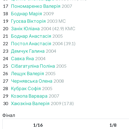
17
Пономаренко Валерія
2007
18
Боднар Марія
2009
19
Гусєва Вікторія
2003
МС
20
Занік Юліана
2004
(42.9)
КМС
21
Боднар Анастасія
2005
22
Постол Анастасія
2004
(39.1)
23
Демчук Галина
2004
24
Савка Яна
2004
25
Сібагатуліна Поліна
2005
26
Лещук Валерія
2005
27
Чернявська Олена
2008
28
Кубрак Софія
2005
29
Козюпа Варвара
2007
30
Хаюзкіна Валерія
2009
(17.8)
Фінал
1/16
1/8