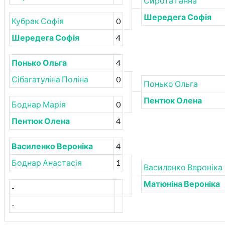
Сирота Ганна
Шередега Софія
Кубрак Софія
0
Шередега Софія
4
Понько Ольга
4
Сібагатуліна Поліна
0
Понько Ольга
Пентюк Олена
Боднар Марія
0
Пентюк Олена
4
Василенко Вероніка
4
Боднар Анастасія
1
Василенко Вероніка
Матюніна Вероніка
-
-