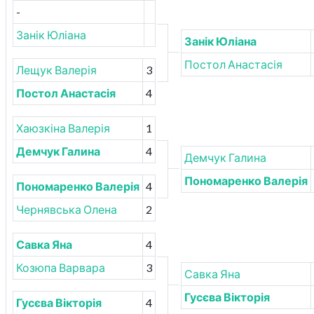
-
Занік Юліана
Занік Юліана
Постол Анастасія
Лещук Валерія
3
Постол Анастасія
4
Хаюзкіна Валерія
1
Демчук Галина
4
Демчук Галина
Пономаренко Валерія
Пономаренко Валерія
4
Чернявська Олена
2
Савка Яна
4
Козюпа Варвара
3
Савка Яна
Гусєва Вікторія
Гусєва Вікторія
4