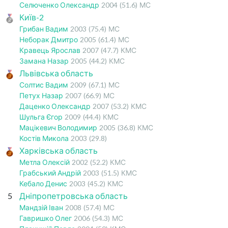
Селюченко Олександр
2004
(51.6)
МС
Київ-2
Грибан Вадим
2003
(75.4)
МС
Неборак Дмитро
2005
(61.4)
МС
Кравець Ярослав
2007
(47.7)
КМС
Замана Назар
2005
(44.2)
КМС
Львівська область
Солтис Вадим
2009
(67.1)
МС
Петух Назар
2007
(66.9)
МС
Даценко Олександр
2007
(53.2)
КМС
Шульга Єгор
2009
(44.4)
КМС
Мацікевич Володимир
2005
(36.8)
КМС
Костів Микола
2003
(29.8)
Харківська область
Метла Олексій
2002
(52.2)
КМС
Грабський Андрій
2003
(51.5)
КМС
Кебало Денис
2003
(45.2)
КМС
5
Дніпропетровська область
Мандзій Іван
2008
(57.4)
МС
Гавришко Олег
2006
(54.3)
МС