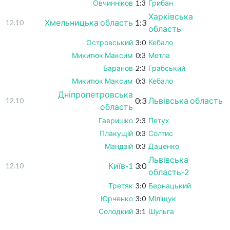
Овчинніков
1:3
Грибан
Харківська
Хмельницька область
1:3
12.10
область
Островський
3:0
Кебало
Микитюк Максим
0:3
Метла
Баранов
2:3
Грабський
Микитюк Максим
0:3
Кебало
Дніпропетровська
0:3
Львівська область
12.10
область
Гавришко
2:3
Петух
Плакущій
0:3
Солтис
Мандзій
0:3
Даценко
Львівська
Київ-1
3:0
12.10
область-2
Третяк
3:0
Бернацький
Юрченко
3:0
Міліщук
Солодкий
3:1
Шульга