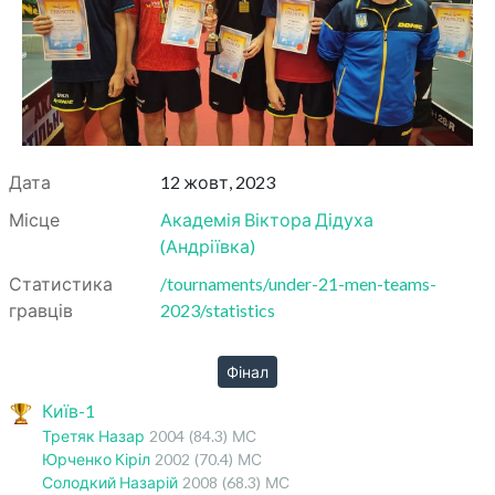
Дата
12 жовт, 2023
Місце
Академія Віктора Дідуха
(
Андріївка
)
Статистика
/tournaments/under-21-men-teams-
гравців
2023/statistics
Фінал
Київ-1
Третяк Назар
2004
(84.3)
МС
Юрченко Кіріл
2002
(70.4)
МС
Солодкий Назарій
2008
(68.3)
МС