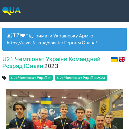
🙏🇺🇦❤️Підтримати Українську Армію
https://savelife.in.ua/donate
/ Героям Слава!
U21 Чемпіонат України Командний
Розряд Юнаки
2023
U21 Чемпіонат України
U21 Чемпіонат України 2023