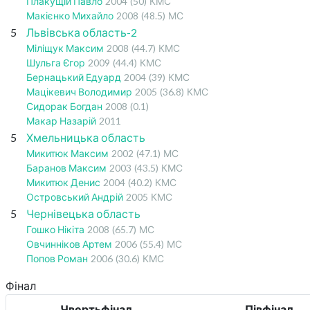
Плакущій Павло
2004
(50)
КМС
Макієнко Михайло
2008
(48.5)
МС
5
Львівська область-2
Міліщук Максим
2008
(44.7)
КМС
Шульга Єгор
2009
(44.4)
КМС
Бернацький Едуард
2004
(39)
КМС
Мацікевич Володимир
2005
(36.8)
КМС
Сидорак Богдан
2008
(0.1)
Макар Назарій
2011
5
Хмельницька область
Микитюк Максим
2002
(47.1)
МС
Баранов Максим
2003
(43.5)
КМС
Микитюк Денис
2004
(40.2)
КМС
Островський Андрій
2005
КМС
5
Чернівецька область
Гошко Нікіта
2008
(65.7)
МС
Овчинніков Артем
2006
(55.4)
МС
Попов Роман
2006
(30.6)
КМС
Фінал
Чвертьфінал
Півфінал