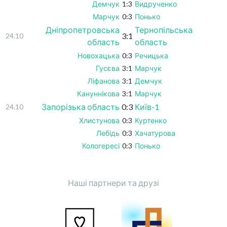
Демчук
1:3
Видрученко
Марчук
0:3
Понько
Дніпропетровська
Тернопільська
3:1
24.10
область
область
Новохацька
0:3
Речицька
Гусєва
3:1
Марчук
Ліфанова
3:1
Демчук
Кануннікова
3:1
Марчук
Запорізька область
0:3
Київ-1
24.10
Хлистунова
0:3
Куртенко
Лебідь
0:3
Хачатурова
Кологересі
0:3
Понько
Наші партнери та друзі