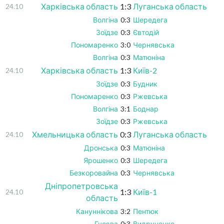
Харківська область
1:3
Луганська область
24.10
Волгіна
0:3
Шередега
Зоїдзе
0:3
Євтодій
Пономаренко
3:0
Чернявська
Волгіна
0:3
Матюніна
Харківська область
1:3
Київ-2
24.10
Зоїдзе
0:3
Будник
Пономаренко
0:3
Ржевська
Волгіна
3:1
Боднар
Зоїдзе
0:3
Ржевська
Хмельницька область
0:3
Луганська область
24.10
Дронська
0:3
Матюніна
Ярошенко
0:3
Шередега
Безкоровайна
0:3
Чернявська
Дніпропетровська
1:3
Київ-1
24.10
область
Кануннікова
3:2
Пентюк
Гусєва
0:3
Видрученко