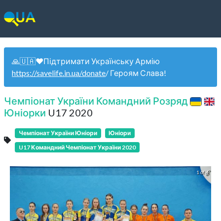
🙏🇺🇦❤️Підтримати Українську Армію
https://savelife.in.ua/donate
/ Героям Слава!
Чемпіонат України Командний Розряд
Юніорки
U17 2020
Чемпіонат України Юніори
Юніори
U17 Командний Чемпіонат України 2020
1 of 4