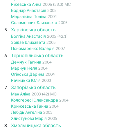
Ржевська Анна
2006
(58.3)
МС
Боднар Анастасія
2005
Мерзлікіна Поліна
2004
Соломенник Єлизавета
2005
5
Харківська область
Волгіна Анастасія
2005
(42.1)
Зоїдзе Єлизавета
2005
Пономаренко Валерія
2007
6
Тернопільська область
Демчук Галина
2004
Марчук Неля
2004
Огінська Дарина
2004
Речицька Юлія
2003
7
Запорізька область
Ман Аліна
2003
(42)
МС
Кологересі Олександра
2004
Крижевська Ганна
2004
Лебідь Ангеліна
2003
Хлистунова Марія
2005
8
Хмельницька область