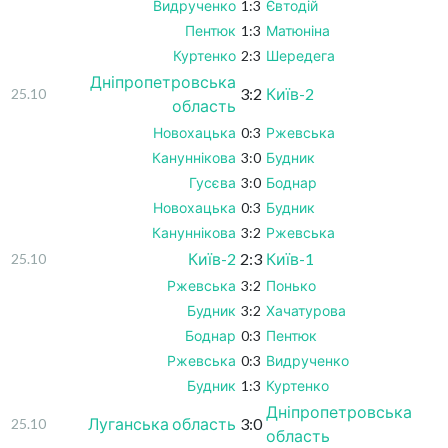
Видрученко
1:3
Євтодій
Пентюк
1:3
Матюніна
Куртенко
2:3
Шередега
Дніпропетровська
3:2
Київ-2
25.10
область
Новохацька
0:3
Ржевська
Кануннікова
3:0
Будник
Гусєва
3:0
Боднар
Новохацька
0:3
Будник
Кануннікова
3:2
Ржевська
Київ-2
2:3
Київ-1
25.10
Ржевська
3:2
Понько
Будник
3:2
Хачатурова
Боднар
0:3
Пентюк
Ржевська
0:3
Видрученко
Будник
1:3
Куртенко
Дніпропетровська
Луганська область
3:0
25.10
область