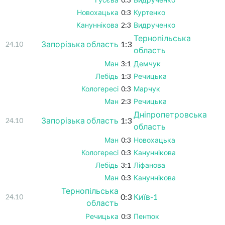
Новохацька
0:3
Куртенко
Кануннікова
2:3
Видрученко
Тернопільська
Запорізька область
1:3
24.10
область
Ман
3:1
Демчук
Лебідь
1:3
Речицька
Кологересі
0:3
Марчук
Ман
2:3
Речицька
Дніпропетровська
Запорізька область
1:3
24.10
область
Ман
0:3
Новохацька
Кологересі
0:3
Кануннікова
Лебідь
3:1
Ліфанова
Ман
0:3
Кануннікова
Тернопільська
0:3
Київ-1
24.10
область
Речицька
0:3
Пентюк