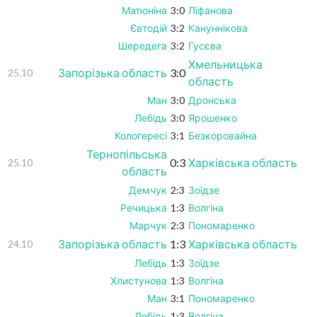
Матюніна
3:0
Ліфанова
Євтодій
3:2
Кануннікова
Шередега
3:2
Гусєва
Хмельницька
Запорізька область
3:0
25.10
область
Ман
3:0
Дронська
Лебідь
3:0
Ярошенко
Кологересі
3:1
Безкоровайна
Тернопільська
0:3
Харківська область
25.10
область
Демчук
2:3
Зоїдзе
Речицька
1:3
Волгіна
Марчук
2:3
Пономаренко
Запорізька область
1:3
Харківська область
24.10
Лебідь
1:3
Зоїдзе
Хлистунова
1:3
Волгіна
Ман
3:1
Пономаренко
Лебідь
1:3
Волгіна