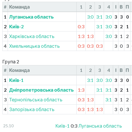
#
Команда
1
2
3
4
І
В
П
1
Луганська область
3:0
3:1
3:0
3
3
0
2
Київ-2
0:3
3:1
3:0
3
2
1
3
Харківська область
1:3
1:3
3:0
3
1
2
4
Хмельницька область
0:3
0:3
0:3
3
0
3
Група 2
#
Команда
1
2
3
4
І
В
П
1
Київ-1
3:1
3:0
3:0
3
3
0
2
Дніпропетровська область
1:3
3:1
3:1
3
2
1
3
Тернопільська область
0:3
1:3
3:1
3
1
2
4
Запорізька область
0:3
1:3
1:3
3
0
3
Київ-1
0:3
Луганська область
25.10