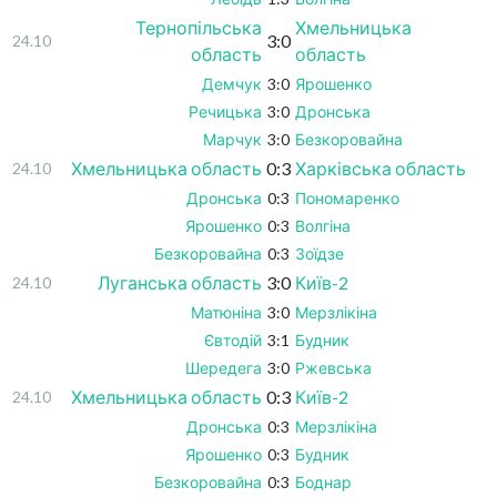
Тернопільська
Хмельницька
3:0
24.10
область
область
Демчук
3:0
Ярошенко
Речицька
3:0
Дронська
Марчук
3:0
Безкоровайна
Хмельницька область
0:3
Харківська область
24.10
Дронська
0:3
Пономаренко
Ярошенко
0:3
Волгіна
Безкоровайна
0:3
Зоїдзе
Луганська область
3:0
Київ-2
24.10
Матюніна
3:0
Мерзлікіна
Євтодій
3:1
Будник
Шередега
3:0
Ржевська
Хмельницька область
0:3
Київ-2
24.10
Дронська
0:3
Мерзлікіна
Ярошенко
0:3
Будник
Безкоровайна
0:3
Боднар