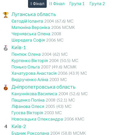
I Фінал
II Фінал
Група 1
Група 2
Луганська область
Євтодій Іоланта
2004
(67.6)
МС
Матюніна Вероніка
2006
МСМК
Чернявська Олена
2008
Шередега Софія
2006
МС
Київ-1
Пентюк Олена
2004
(62)
МС
Куртенко Вікторія
2004
(50.5)
МС
Понько Ольга
2007
(49.6)
МСМК
Хачатурова Анастасія
2006
(43.9)
МС
Видрученко Аліна
2003
МС
Дніпропетровська область
Кануннікова Василиса
2004
(52.6)
МС
Пащенко Поліна
2008
(52.1)
МС
Ліфанова Олеся
2005
(43)
МС
Гусєва Вікторія
2003
МС
Новохацька Олександра
2006
КМС
4
Київ-2
Будник Роксолана
2004
(58.8)
МСМК