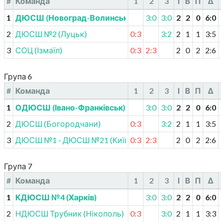
#
Команда
1
2
3
І
В
П
Δ
1
ДЮСШ (Новоград-Волинський)
3:0
3:0
2
2
0
6
:
0
2
ДЮСШ №2 (Луцьк)
0:3
3:2
2
1
1
3
:
5
3
СОЦ (Ізмаїл)
0:3
2:3
2
0
2
2
:
6
Група 6
#
Команда
1
2
3
І
В
П
Δ
1
ОДЮСШ (Івано-Франківськ)
3:0
3:0
2
2
0
6
:
0
2
ДЮСШ (Богородчани)
0:3
3:2
2
1
1
3
:
5
3
ДЮСШ №1 - ДЮСШ №21 (Київ)
0:3
2:3
2
0
2
2
:
6
Група 7
#
Команда
1
2
3
І
В
П
Δ
1
КДЮСШ №4 (Харків)
3:0
3:0
2
2
0
6
:
0
2
НДЮСШ Трубник (Нікополь)
0:3
3:0
2
1
1
3
:
3