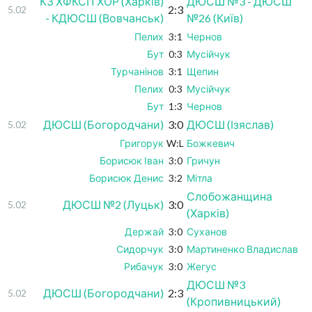
КЗ ХФКСП ХОР (Харків)
ДЮСШ №3 - ДЮСШ
2:3
5.02
- КДЮСШ (Вовчанськ)
№26 (Київ)
Пелих
3:1
Чернов
Бут
0:3
Мусійчук
Турчанінов
3:1
Щепин
Пелих
0:3
Мусійчук
Бут
1:3
Чернов
ДЮСШ (Богородчани)
3:0
ДЮСШ (Ізяслав)
5.02
Григорук
W:L
Божкевич
Борисюк Іван
3:0
Гричун
Борисюк Денис
3:2
Мітла
Слобожанщина
ДЮСШ №2 (Луцьк)
3:0
5.02
(Харків)
Держай
3:0
Суханов
Сидорчук
3:0
Мартиненко Владислав
Рибачук
3:0
Жегус
ДЮСШ №3
ДЮСШ (Богородчани)
2:3
5.02
(Кропивницький)