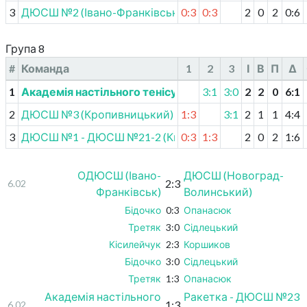
3
ДЮСШ №2 (Івано-Франківськ)
0:3
0:3
2
0
2
0
:
6
Група 8
#
Команда
1
2
3
І
В
П
Δ
1
Академія настільного тенісу-2 (Андріївка)
3:1
3:0
2
2
0
6
:
1
2
ДЮСШ №3 (Кропивницький)
1:3
3:1
2
1
1
4
:
4
3
ДЮСШ №1 - ДЮСШ №21-2 (Київ)
0:3
1:3
2
0
2
1
:
6
ОДЮСШ (Івано-
ДЮСШ (Новоград-
2:3
6.02
Франківськ)
Волинський)
Бідочко
0:3
Опанасюк
Третяк
3:0
Сідлецький
Кісилейчук
2:3
Коршиков
Бідочко
3:0
Сідлецький
Третяк
1:3
Опанасюк
Академія настільного
Ракетка - ДЮСШ №23
1:3
6.02