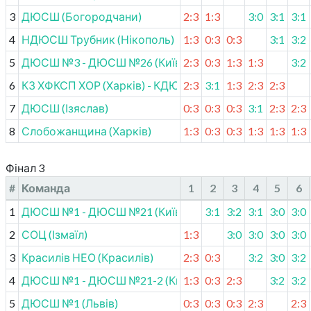
3
ДЮСШ (Богородчани)
2:3
1:3
3:0
3:1
3:1
4
НДЮСШ Трубник (Нікополь)
1:3
0:3
0:3
3:1
3:2
5
ДЮСШ №3 - ДЮСШ №26 (Київ)
2:3
0:3
1:3
1:3
3:2
6
КЗ ХФКСП ХОР (Харків) - КДЮСШ (Вовчанськ)
2:3
3:1
1:3
2:3
2:3
7
ДЮСШ (Ізяслав)
0:3
0:3
0:3
3:1
2:3
2:3
8
Слобожанщина (Харків)
1:3
0:3
0:3
1:3
1:3
1:3
Фінал 3
#
Команда
1
2
3
4
5
6
1
ДЮСШ №1 - ДЮСШ №21 (Київ)
3:1
3:2
3:1
3:0
3:0
2
СОЦ (Ізмаїл)
1:3
3:0
3:0
3:0
3:0
3
Красилів НЕО (Красилів)
2:3
0:3
3:2
3:0
3:2
4
ДЮСШ №1 - ДЮСШ №21-2 (Київ)
1:3
0:3
2:3
3:2
3:2
5
ДЮСШ №1 (Львів)
0:3
0:3
0:3
2:3
2:3