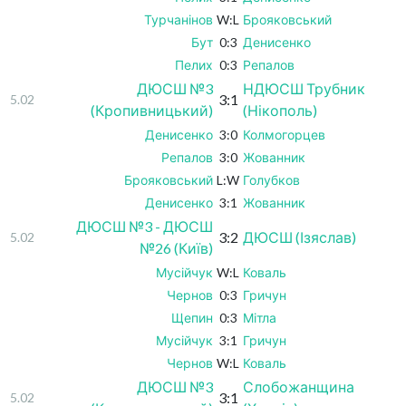
Турчанінов
W:L
Брояковський
Бут
0:3
Денисенко
Пелих
0:3
Репалов
ДЮСШ №3
НДЮСШ Трубник
3:1
5.02
(Кропивницький)
(Нікополь)
Денисенко
3:0
Колмогорцев
Репалов
3:0
Жованник
Брояковський
L:W
Голубков
Денисенко
3:1
Жованник
ДЮСШ №3 - ДЮСШ
3:2
ДЮСШ (Ізяслав)
5.02
№26 (Київ)
Мусійчук
W:L
Коваль
Чернов
0:3
Гричун
Щепин
0:3
Мітла
Мусійчук
3:1
Гричун
Чернов
W:L
Коваль
ДЮСШ №3
Слобожанщина
3:1
5.02