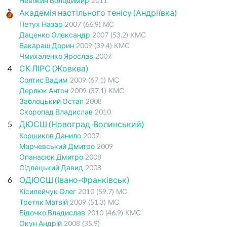
Невіжин Володимир
2011
Академія настільного тенісу (Андріївка)
Петух Назар
2007
(66.9)
МС
Даценко Олександр
2007
(53.2)
КМС
Вакараш Дорин
2009
(39.4)
КМС
Чмихаленко Ярослав
2007
4
СК ЛІРС (Жовква)
Солтис Вадим
2009
(67.1)
МС
Дерлюк Антон
2009
(37.1)
КМС
Заблоцький Остап
2008
Скоропад Владислав
2010
5
ДЮСШ (Новоград-Волинський)
Коршиков Данило
2007
Марчевський Дмитро
2009
Опанасюк Дмитро
2008
Сідлецький Давид
2008
6
ОДЮСШ (Івано-Франківськ)
Кісилейчук Олег
2010
(59.7)
МС
Третяк Матвій
2009
(51.3)
МС
Бідочко Владислав
2010
(46.9)
КМС
Окун Андрій
2008
(35.9)