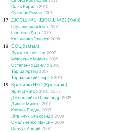
Свірид Ростислав
2011
Сілко Кирило
2010
Суханов Роман
2008
17
ДЮСШ №1 - ДЮСШ №21 (Київ)
Грушевський Ігнат
2007
Іванніков Єгор
2010
Кальченко Олексій
2008
18
СОЦ (Ізмаїл)
Лужанський Ігор
2007
Моїсеєнко Микита
2009
Остапенко Данило
2008
Таріца Артем
2009
Тарнавський Георгій
2010
19
Красилів НЕО (Красилів)
Ярич Дмитро
2010
(15.3)
Джерелейко Олександр
2009
Дидюк Микита
2010
Костюк Богдан
2007
Літвінчук Олександр
2008
Омельченко Максим
2009
Панчук Андрій
2007