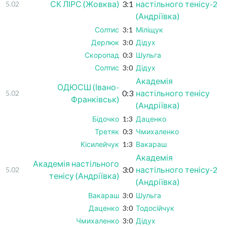
СК ЛІРС (Жовква)
3:1
настільного тенісу-2
5.02
(Андріївка)
Солтис
3:1
Міліщук
Дерлюк
3:0
Дідух
Скоропад
0:3
Шульга
Солтис
3:0
Дідух
Академія
ОДЮСШ (Івано-
0:3
настільного тенісу
5.02
Франківськ)
(Андріївка)
Бідочко
1:3
Даценко
Третяк
0:3
Чмихаленко
Кісилейчук
1:3
Вакараш
Академія
Академія настільного
3:0
настільного тенісу-2
5.02
тенісу (Андріївка)
(Андріївка)
Вакараш
3:0
Шульга
Даценко
3:0
Тодосійчук
Чмихаленко
3:0
Дідух