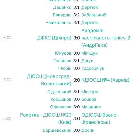
Даценко
3:1
Дерлюк
Вакараш
3:2
Заблоцький
Чмихаленко
3:1
Дерлюк
Академія
ДФКС (Дніпро)
3:0
настільного тенісу-2
5.02
(Андріївка)
Юнусов
3:0
Міліщук
Голодюк
3:1
Дідух
Глобін
3:0
Тодосійчук
ДЮСШ (Новоград-
3:0
КДЮСШ №4 (Харків)
5.02
Волинський)
Сідлецький
3:1
Місевра
Коршиков
3:0
Бобков
Опанасюк
3:0
Мащенко
Ракетка - ДЮСШ №23
ОДЮСШ (Івано-
3:0
5.02
(Київ)
Франківськ)
Борщевський
3:0
Досин