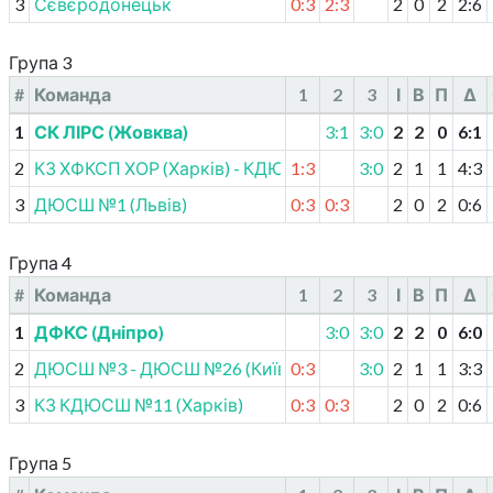
3
Сєвєродонецьк
0:3
2:3
2
0
2
2
:
6
Група 3
#
Команда
1
2
3
І
В
П
Δ
1
СК ЛІРС (Жовква)
3:1
3:0
2
2
0
6
:
1
2
КЗ ХФКСП ХОР (Харків) - КДЮСШ (Вовчанськ)
1:3
3:0
2
1
1
4
:
3
3
ДЮСШ №1 (Львів)
0:3
0:3
2
0
2
0
:
6
Група 4
#
Команда
1
2
3
І
В
П
Δ
1
ДФКС (Дніпро)
3:0
3:0
2
2
0
6
:
0
2
ДЮСШ №3 - ДЮСШ №26 (Київ)
0:3
3:0
2
1
1
3
:
3
3
КЗ КДЮСШ №11 (Харків)
0:3
0:3
2
0
2
0
:
6
Група 5