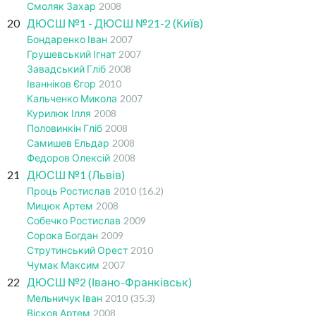
Смоляк Захар
2008
20
ДЮСШ №1 - ДЮСШ №21-2 (Київ)
Бондаренко Іван
2007
Грушевський Ігнат
2007
Завадський Гліб
2008
Іванніков Єгор
2010
Кальченко Микола
2007
Курилюк Ілля
2008
Половинкін Гліб
2008
Самишев Ельдар
2008
Федоров Олексій
2008
21
ДЮСШ №1 (Львів)
Проць Ростислав
2010
(16.2)
Мицюк Артем
2008
Собечко Ростислав
2009
Сорока Богдан
2009
Струтинський Орест
2010
Чумак Максим
2007
22
ДЮСШ №2 (Івано-Франківськ)
Мельничук Іван
2010
(35.3)
Вісков Артем
2008