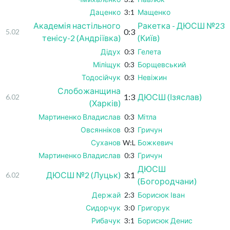
Даценко
3:1
Мащенко
Академія настільного
Ракетка - ДЮСШ №23
0:3
5.02
тенісу-2 (Андріївка)
(Київ)
Дідух
0:3
Гелета
Міліщук
0:3
Борщевський
Тодосійчук
0:3
Невіжин
Слобожанщина
1:3
ДЮСШ (Ізяслав)
6.02
(Харків)
Мартиненко Владислав
0:3
Мітла
Овсянніков
0:3
Гричун
Суханов
W:L
Божкевич
Мартиненко Владислав
0:3
Гричун
ДЮСШ
ДЮСШ №2 (Луцьк)
3:1
6.02
(Богородчани)
Держай
2:3
Борисюк Іван
Сидорчук
3:0
Григорук
Рибачук
3:1
Борисюк Денис