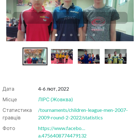
ДФКС
Дата
4-6 лют, 2022
Місце
ЛІРС
(
Жовква
)
Статистика
/tournaments/children-league-men-2007-
гравців
2009-round-2-2022/statistics
Фото
https://www.facebo…
a.4756408774479132