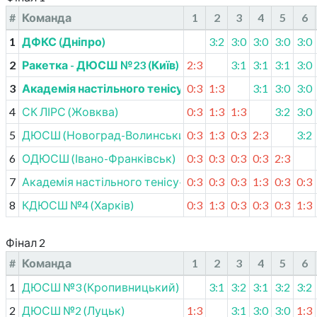
#
Команда
1
2
3
4
5
6
1
ДФКС (Дніпро)
3:2
3:0
3:0
3:0
3:0
2
Ракетка - ДЮСШ №23 (Київ)
2:3
3:1
3:1
3:1
3:0
3
Академія настільного тенісу (Андріївка)
0:3
1:3
3:1
3:0
3:0
4
СК ЛІРС (Жовква)
0:3
1:3
1:3
3:2
3:0
5
ДЮСШ (Новоград-Волинський)
0:3
1:3
0:3
2:3
3:2
6
ОДЮСШ (Івано-Франківськ)
0:3
0:3
0:3
0:3
2:3
7
Академія настільного тенісу-2 (Андріївка)
0:3
0:3
0:3
1:3
0:3
0:3
8
КДЮСШ №4 (Харків)
0:3
1:3
0:3
0:3
0:3
1:3
Фінал 2
#
Команда
1
2
3
4
5
6
1
ДЮСШ №3 (Кропивницький)
3:1
3:2
3:1
3:2
3:2
2
ДЮСШ №2 (Луцьк)
1:3
3:1
3:0
3:0
1:3