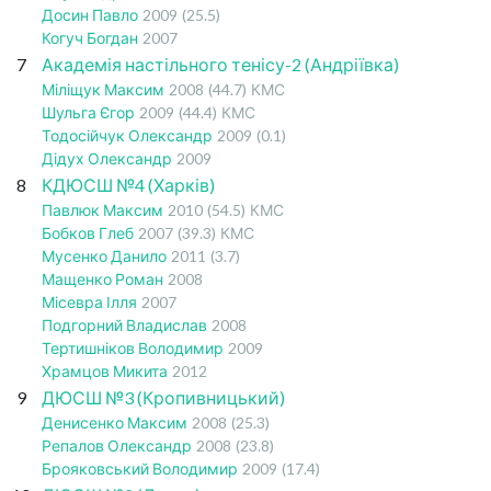
Досин Павло
2009
(25.5)
Когуч Богдан
2007
7
Академія настільного тенісу-2 (Андріївка)
Міліщук Максим
2008
(44.7)
КМС
Шульга Єгор
2009
(44.4)
КМС
Тодосійчук Олександр
2009
(0.1)
Дідух Олександр
2009
8
КДЮСШ №4 (Харків)
Павлюк Максим
2010
(54.5)
КМС
Бобков Глеб
2007
(39.3)
КМС
Мусенко Данило
2011
(3.7)
Мащенко Роман
2008
Місевра Ілля
2007
Подгорний Владислав
2008
Тертишніков Володимир
2009
Храмцов Микита
2012
9
ДЮСШ №3 (Кропивницький)
Денисенко Максим
2008
(25.3)
Репалов Олександр
2008
(23.8)
Брояковський Володимир
2009
(17.4)