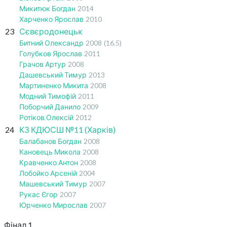
Микитюк Богдан
2014
Харченко Ярослав
2010
23
Сєвєродонецьк
Битний Олександр
2008
(16.5)
Голубков Ярослав
2011
Грачов Артур
2008
Дашевський Тимур
2013
Мартиненко Микита
2008
Модний Тимофій
2011
Поборчий Данило
2009
Ротіков Олексій
2012
24
КЗ КДЮСШ №11 (Харків)
Балабанов Богдан
2008
Кановець Микола
2008
Кравченко Антон
2008
Лобойко Арсеній
2004
Машевський Тимур
2007
Рукас Єгор
2007
Юрченко Мирослав
2007
Фінал 1