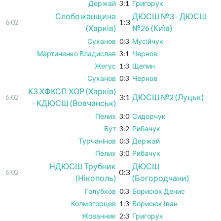
Держай
3:1
Григорук
Слобожанщина
ДЮСШ №3 - ДЮСШ
1:3
6.02
(Харків)
№26 (Київ)
Суханов
0:3
Мусійчук
Мартиненко Владислав
3:1
Чернов
Жегус
1:3
Щепин
Суханов
0:3
Чернов
КЗ ХФКСП ХОР (Харків)
3:1
ДЮСШ №2 (Луцьк)
6.02
- КДЮСШ (Вовчанськ)
Пелих
3:0
Сидорчук
Бут
3:2
Рибачук
Турчанінов
0:3
Держай
Пелих
3:0
Рибачук
НДЮСШ Трубник
ДЮСШ
0:3
6.02
(Нікополь)
(Богородчани)
Голубков
0:3
Борисюк Денис
Колмогорцев
1:3
Борисюк Іван
Жованник
2:3
Григорук