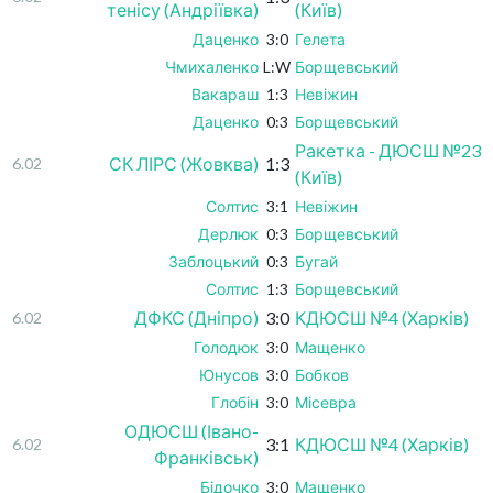
тенісу (Андріївка)
(Київ)
Даценко
3:0
Гелета
Чмихаленко
L:W
Борщевський
Вакараш
1:3
Невіжин
Даценко
0:3
Борщевський
Ракетка - ДЮСШ №23
СК ЛІРС (Жовква)
1:3
6.02
(Київ)
Солтис
3:1
Невіжин
Дерлюк
0:3
Борщевський
Заблоцький
0:3
Бугай
Солтис
1:3
Борщевський
ДФКС (Дніпро)
3:0
КДЮСШ №4 (Харків)
6.02
Голодюк
3:0
Мащенко
Юнусов
3:0
Бобков
Глобін
3:0
Місевра
ОДЮСШ (Івано-
3:1
КДЮСШ №4 (Харків)
6.02
Франківськ)
Бідочко
3:0
Мащенко