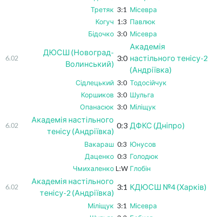
Третяк
3:1
Місевра
Когуч
1:3
Павлюк
Бідочко
3:0
Місевра
Академія
ДЮСШ (Новоград-
3:0
настільного тенісу-2
6.02
Волинський)
(Андріївка)
Сідлецький
3:0
Тодосійчук
Коршиков
3:0
Шульга
Опанасюк
3:0
Міліщук
Академія настільного
0:3
ДФКС (Дніпро)
6.02
тенісу (Андріївка)
Вакараш
0:3
Юнусов
Даценко
0:3
Голодюк
Чмихаленко
L:W
Глобін
Академія настільного
3:1
КДЮСШ №4 (Харків)
6.02
тенісу-2 (Андріївка)
Міліщук
3:1
Місевра