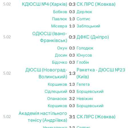
КДЮСШ №4 (Харків)
0:3
СК ЛІРС (Жовква)
5.02
Бобков
0:3
Дерлюк
Павлюк
1:3
Солтис
Місевра
1:3
Заблоцький
ОДЮСШ (Івано-
0:3
ДФКС (Дніпро)
5.02
Франківськ)
Окун
0:3
Голодюк
Досин
0:3
Юнусов
Бідочко
0:3
Глобін
ДЮСШ (Новоград-
Ракетка - ДЮСШ №23
1:3
5.02
Волинський)
(Київ)
Коршиков
1:3
Гелета
Сідлецький
0:3
Борщевський
Опанасюк
3:2
Невіжин
Коршиков
0:3
Борщевський
Академія настільного
3:1
СК ЛІРС (Жовква)
5.02
тенісу (Андріївка)
Чмихаленко
1:3
Солтис