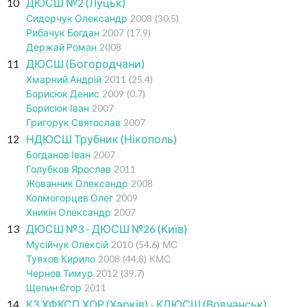
10
ДЮСШ №2 (Луцьк)
Сидорчук Олександр
2008
(30.5)
Рибачук Богдан
2007
(17.9)
Держай Роман
2008
11
ДЮСШ (Богородчани)
Хмарний Андрій
2011
(25.4)
Борисюк Денис
2009
(0.7)
Борисюк Іван
2007
Григорук Святослав
2007
12
НДЮСШ Трубник (Нікополь)
Богданов Іван
2007
Голубков Ярослав
2011
Жованник Олександр
2008
Колмогорцев Олег
2009
Хникін Олександр
2007
13
ДЮСШ №3 - ДЮСШ №26 (Київ)
Мусійчук Олексій
2010
(54.6)
МС
Туяхов Кирило
2008
(44.8)
КМС
Чернов Тимур
2012
(39.7)
Щепин Єгор
2011
14
КЗ ХФКСП ХОР (Харків) - КДЮСШ (Вовчанськ)