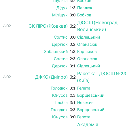
Шульга
3:2
Бобков
Дідух
1:3
Павлюк
Міліщук
3:0
Бобков
ДЮСШ (Новоград-
СК ЛІРС (Жовква)
3:2
6.02
Волинський)
Солтис
3:0
Сідлецький
Дерлюк
3:2
Опанасюк
Заблоцький
1:3
Коршиков
Солтис
2:3
Опанасюк
Дерлюк
3:1
Сідлецький
Ракетка - ДЮСШ №23
ДФКС (Дніпро)
3:2
6.02
(Київ)
Голодюк
3:1
Гелета
Юнусов
0:3
Борщевський
Глобін
3:1
Невіжин
Голодюк
0:3
Борщевський
Юнусов
3:0
Гелета
Академія