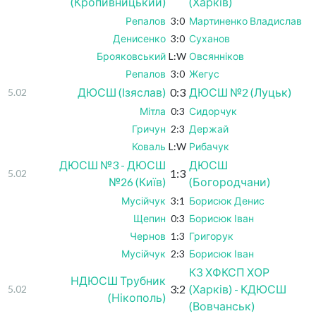
(Кропивницький)
(Харків)
Репалов
3:0
Мартиненко Владислав
Денисенко
3:0
Суханов
Брояковський
L:W
Овсянніков
Репалов
3:0
Жегус
ДЮСШ (Ізяслав)
0:3
ДЮСШ №2 (Луцьк)
5.02
Мітла
0:3
Сидорчук
Гричун
2:3
Держай
Коваль
L:W
Рибачук
ДЮСШ №3 - ДЮСШ
ДЮСШ
1:3
5.02
№26 (Київ)
(Богородчани)
Мусійчук
3:1
Борисюк Денис
Щепин
0:3
Борисюк Іван
Чернов
1:3
Григорук
Мусійчук
2:3
Борисюк Іван
КЗ ХФКСП ХОР
НДЮСШ Трубник
3:2
(Харків) - КДЮСШ
5.02
(Нікополь)
(Вовчанськ)