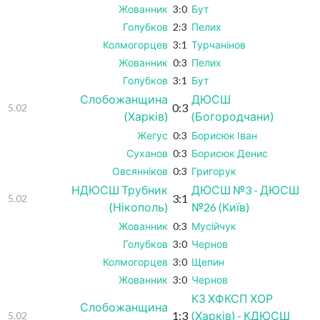
Жованник
3:0
Бут
Голубков
2:3
Пелих
Колмогорцев
3:1
Турчанінов
Жованник
0:3
Пелих
Голубков
3:1
Бут
Слобожанщина
ДЮСШ
0:3
5.02
(Харків)
(Богородчани)
Жегус
0:3
Борисюк Іван
Суханов
0:3
Борисюк Денис
Овсянніков
0:3
Григорук
НДЮСШ Трубник
ДЮСШ №3 - ДЮСШ
3:1
5.02
(Нікополь)
№26 (Київ)
Жованник
0:3
Мусійчук
Голубков
3:0
Чернов
Колмогорцев
3:0
Щепин
Жованник
3:0
Чернов
КЗ ХФКСП ХОР
Слобожанщина
1:3
(Харків) - КДЮСШ
5.02