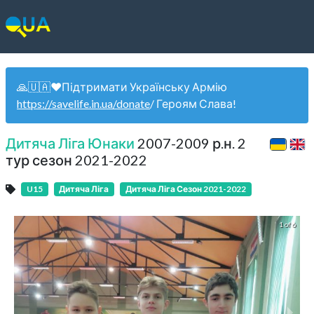
🙏🇺🇦❤️Підтримати Українську Армію
https://savelife.in.ua/donate
/ Героям Слава!
Дитяча Ліга Юнаки
2007-2009 р.н. 2
тур сезон 2021-2022
U15
Дитяча Ліга
Дитяча Ліга Сезон 2021-2022
1 of 6