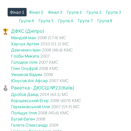
Фінал 1
Фінал 2
Фінал 3
Група 1
Група 2
Група 3
Група 4
Група 5
Група 6
Група 7
Група 8
ДФКС (Дніпро)
Мандзій Іван
2008
(57.4)
МС
Харчук Артем
2010
(51.1)
МС
Демченко Іван
2008
(48.6)
КМС
Глобін Микита
2007
Голодюк Ілля
2007
КМС
Гоян Онуфрій
2008
КМС
Умников Вадим
2008
Юнусов Алі-Афсар
2007
КМС
Ракетка - ДЮСШ №23 (Київ)
Дробов Давід
2014
(63.1)
МС
Борщевський Єгор
2008
(60.9)
КМС
Гермаківський Ілля
2007
(59.9)
МС
Поліщук Ілля
2008
(40.6)
КМС
Бугай Євген
2008
Гелета Олександр
2009