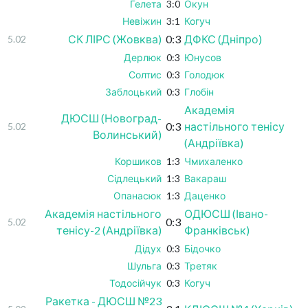
Гелета
3:0
Окун
Невіжин
3:1
Когуч
СК ЛІРС (Жовква)
0:3
ДФКС (Дніпро)
5.02
Дерлюк
0:3
Юнусов
Солтис
0:3
Голодюк
Заблоцький
0:3
Глобін
Академія
ДЮСШ (Новоград-
0:3
настільного тенісу
5.02
Волинський)
(Андріївка)
Коршиков
1:3
Чмихаленко
Сідлецький
1:3
Вакараш
Опанасюк
1:3
Даценко
Академія настільного
ОДЮСШ (Івано-
0:3
5.02
тенісу-2 (Андріївка)
Франківськ)
Дідух
0:3
Бідочко
Шульга
0:3
Третяк
Тодосійчук
0:3
Когуч
Ракетка - ДЮСШ №23