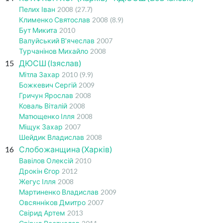
Пелих Іван
2008
(27.7)
Клименко Святослав
2008
(8.9)
Бут Микита
2010
Валуйський В'ячеслав
2007
Турчанінов Михайло
2008
15
ДЮСШ (Ізяслав)
Мітла Захар
2010
(9.9)
Божкевич Сергій
2009
Гричун Ярослав
2008
Коваль Віталій
2008
Матющенко Ілля
2008
Міщук Захар
2007
Шейдик Владислав
2008
16
Слобожанщина (Харків)
Вавілов Олексій
2010
Дрокін Єгор
2012
Жегус Ілля
2008
Мартиненко Владислав
2009
Овсянніков Дмитро
2007
Свірид Артем
2013