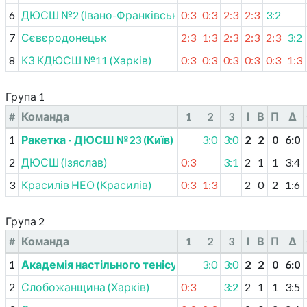
6
ДЮСШ №2 (Івано-Франківськ)
0:3
0:3
2:3
2:3
3:2
7
Сєвєродонецьк
2:3
1:3
2:3
2:3
2:3
3:2
8
КЗ КДЮСШ №11 (Харків)
0:3
0:3
0:3
0:3
0:3
1:3
Група 1
#
Команда
1
2
3
І
В
П
Δ
1
Ракетка - ДЮСШ №23 (Київ)
3:0
3:0
2
2
0
6
:
0
2
ДЮСШ (Ізяслав)
0:3
3:1
2
1
1
3
:
4
3
Красилів НЕО (Красилів)
0:3
1:3
2
0
2
1
:
6
Група 2
#
Команда
1
2
3
І
В
П
Δ
1
Академія настільного тенісу (Андріївка)
3:0
3:0
2
2
0
6
:
0
2
Слобожанщина (Харків)
0:3
3:2
2
1
1
3
:
5