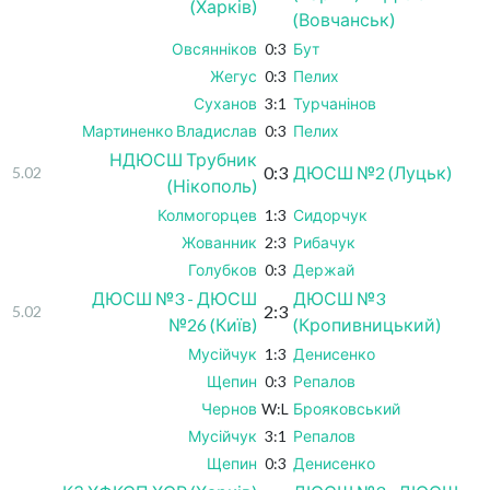
(Харків)
(Вовчанськ)
Овсянніков
0:3
Бут
Жегус
0:3
Пелих
Суханов
3:1
Турчанінов
Мартиненко Владислав
0:3
Пелих
НДЮСШ Трубник
0:3
ДЮСШ №2 (Луцьк)
5.02
(Нікополь)
Колмогорцев
1:3
Сидорчук
Жованник
2:3
Рибачук
Голубков
0:3
Держай
ДЮСШ №3 - ДЮСШ
ДЮСШ №3
2:3
5.02
№26 (Київ)
(Кропивницький)
Мусійчук
1:3
Денисенко
Щепин
0:3
Репалов
Чернов
W:L
Брояковський
Мусійчук
3:1
Репалов
Щепин
0:3
Денисенко