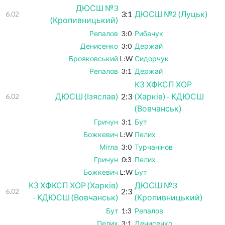
ДЮСШ №3
3:1
ДЮСШ №2 (Луцьк)
6.02
(Кропивницький)
Репалов
3:0
Рибачук
Денисенко
3:0
Держай
Брояковський
L:W
Сидорчук
Репалов
3:1
Держай
КЗ ХФКСП ХОР
ДЮСШ (Ізяслав)
2:3
(Харків) - КДЮСШ
6.02
(Вовчанськ)
Гричун
3:1
Бут
Божкевич
L:W
Пелих
Мітла
3:0
Турчанінов
Гричун
0:3
Пелих
Божкевич
L:W
Бут
КЗ ХФКСП ХОР (Харків)
ДЮСШ №3
2:3
6.02
- КДЮСШ (Вовчанськ)
(Кропивницький)
Бут
1:3
Репалов
Пелих
3:1
Денисенко