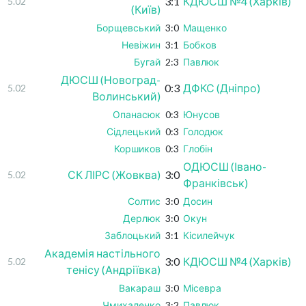
3:1
КДЮСШ №4 (Харків)
5.02
(Київ)
Борщевський
3:0
Мащенко
Невіжин
3:1
Бобков
Бугай
2:3
Павлюк
ДЮСШ (Новоград-
0:3
ДФКС (Дніпро)
5.02
Волинський)
Опанасюк
0:3
Юнусов
Сідлецький
0:3
Голодюк
Коршиков
0:3
Глобін
ОДЮСШ (Івано-
СК ЛІРС (Жовква)
3:0
5.02
Франківськ)
Солтис
3:0
Досин
Дерлюк
3:0
Окун
Заблоцький
3:1
Кісилейчук
Академія настільного
3:0
КДЮСШ №4 (Харків)
5.02
тенісу (Андріївка)
Вакараш
3:0
Місевра
Чмихаленко
3:2
Павлюк