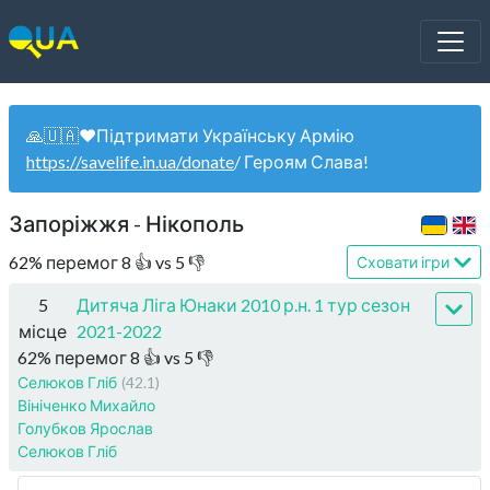
🙏🇺🇦❤️Підтримати Українську Армію
https://savelife.in.ua/donate
/ Героям Слава!
Запоріжжя - Нікополь
62
%
перемог
8
👍 vs
5
👎
Сховати ігри
5
Дитяча Ліга Юнаки 2010 р.н. 1 тур сезон
місце
2021-2022
62
%
перемог
8
👍 vs
5
👎
Селюков Гліб
(42.1)
Вініченко Михайло
Голубков Ярослав
Селюков Гліб