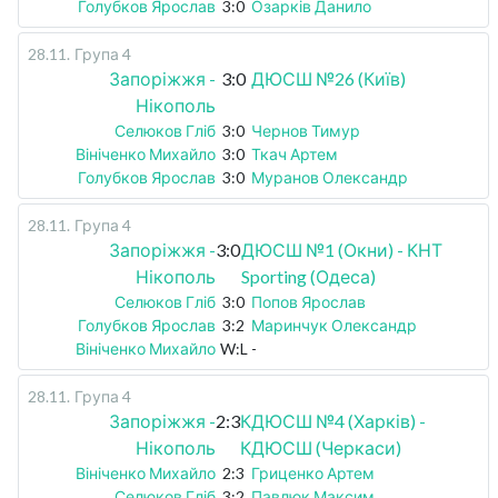
Голубков Ярослав
3:0
Озарків Данило
28.11
.
Група 4
Запоріжжя -
3:0
ДЮСШ №26 (Київ)
Нікополь
Селюков Гліб
3:0
Чернов Тимур
Вініченко Михайло
3:0
Ткач Артем
Голубков Ярослав
3:0
Муранов Олександр
28.11
.
Група 4
Запоріжжя -
3:0
ДЮСШ №1 (Окни) - КНТ
Нікополь
Sporting (Одеса)
Селюков Гліб
3:0
Попов Ярослав
Голубков Ярослав
3:2
Маринчук Олександр
Вініченко Михайло
W:L
-
28.11
.
Група 4
Запоріжжя -
2:3
КДЮСШ №4 (Харків) -
Нікополь
КДЮСШ (Черкаси)
Вініченко Михайло
2:3
Гриценко Артем
Селюков Гліб
3:2
Павлюк Максим