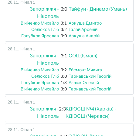
28.11
.
Фінал 1
Запоріжжя -
3:0
Тайфун - Динамо (Умань)
Нікополь
Вініченко Михайло
3:1
Аркуша Дмитро
Селюков Гліб
3:2
Галай Арсеній
Голубков Ярослав
3:0
Аркуша Андрій
28.11
.
Фінал 1
Запоріжжя -
3:1
СОЦ (Ізмаїл)
Нікополь
Вініченко Михайло
3:2
Ейсмонт Микита
Селюков Гліб
3:0
Тарнавський Георгій
Голубков Ярослав
1:3
Узлюк Олексій
Вініченко Михайло
3:0
Тарнавський Георгій
28.11
.
Фінал 1
Запоріжжя -
2:3
КДЮСШ №4 (Харків) -
Нікополь
КДЮСШ (Черкаси)
28.11
.
Фінал 1