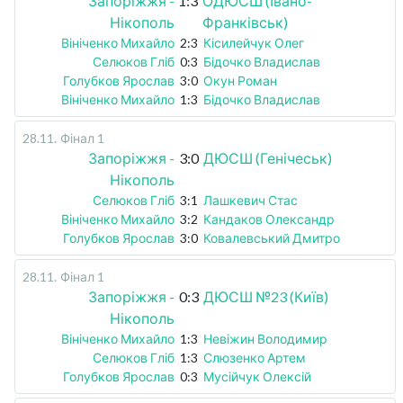
Запоріжжя -
1:3
ОДЮСШ (Івано-
Нікополь
Франківськ)
Вініченко Михайло
2:3
Кісилейчук Олег
Селюков Гліб
0:3
Бідочко Владислав
Голубков Ярослав
3:0
Окун Роман
Вініченко Михайло
1:3
Бідочко Владислав
28.11
.
Фінал 1
Запоріжжя -
3:0
ДЮСШ (Генічеськ)
Нікополь
Селюков Гліб
3:1
Лашкевич Стас
Вініченко Михайло
3:2
Кандаков Олександр
Голубков Ярослав
3:0
Ковалевський Дмитро
28.11
.
Фінал 1
Запоріжжя -
0:3
ДЮСШ №23 (Київ)
Нікополь
Вініченко Михайло
1:3
Невіжин Володимир
Селюков Гліб
1:3
Слюзенко Артем
Голубков Ярослав
0:3
Мусійчук Олексій