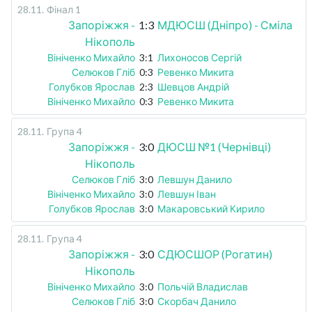
28.11
.
Фінал 1
Запоріжжя -
1:3
МДЮСШ (Дніпро) - Сміла
Нікополь
Вініченко Михайло
3:1
Лихоносов Сергій
Селюков Гліб
0:3
Ревенко Микита
Голубков Ярослав
2:3
Шевцов Андрій
Вініченко Михайло
0:3
Ревенко Микита
28.11
.
Група 4
Запоріжжя -
3:0
ДЮСШ №1 (Чернівці)
Нікополь
Селюков Гліб
3:0
Левшун Данило
Вініченко Михайло
3:0
Левшун Іван
Голубков Ярослав
3:0
Макаровський Кирило
28.11
.
Група 4
Запоріжжя -
3:0
СДЮСШОР (Рогатин)
Нікополь
Вініченко Михайло
3:0
Польчій Владислав
Селюков Гліб
3:0
Скорбач Данило