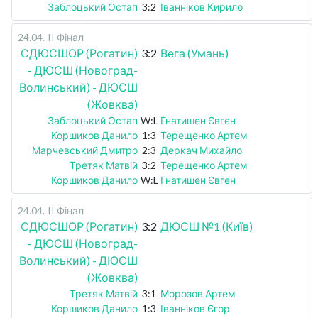
Заблоцький Остап
3:2
Іванніков Кирило
24.04
.
II Фінал
СДЮСШОР (Рогатин)
3:2
Вега (Умань)
- ДЮСШ (Новоград-
Волинський) - ДЮСШ
(Жовква)
Заблоцький Остап
W:L
Гнатишен Євген
Коршиков Данило
1:3
Терещенко Артем
Марчевський Дмитро
2:3
Деркач Михайло
Третяк Матвій
3:2
Терещенко Артем
Коршиков Данило
W:L
Гнатишен Євген
24.04
.
II Фінал
СДЮСШОР (Рогатин)
3:2
ДЮСШ №1 (Київ)
- ДЮСШ (Новоград-
Волинський) - ДЮСШ
(Жовква)
Третяк Матвій
3:1
Морозов Артем
Коршиков Данило
1:3
Іванніков Єгор