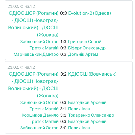
21.02
.
Фінал 2
СДЮСШОР (Рогатин)
0:3
Evolution-2 (Одеса)
- ДЮСШ (Новоград-
Волинський) - ДЮСШ
(Жовква)
Заблоцький Остап
1:3
Григорян Сергій
Третяк Матвій
0:3
Біферт Олександр
Марчевський Дмитро
0:3
Дольнік Артем
21.02
.
Фінал 2
СДЮСШОР (Рогатин)
3:2
КДЮСШ (Вовчанськ)
- ДЮСШ (Новоград-
Волинський) - ДЮСШ
(Жовква)
Заблоцький Остап
0:3
Безгодков Арсеній
Третяк Матвій
3:1
Пелих Іван
Коршиков Данило
3:1
Токаренко Олександр
Третяк Матвій
0:3
Безгодков Арсеній
Заблоцький Остап
3:0
Пелих Іван