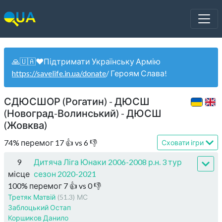
🙏🇺🇦❤️Підтримати Українську Армію
https://savelife.in.ua/donate
/ Героям Слава!
СДЮСШОР (Рогатин) - ДЮСШ
(Новоград-Волинський) - ДЮСШ
(Жовква)
74
%
перемог
17
👍 vs
6
👎
Сховати ігри
9
Дитяча Ліга Юнаки 2006-2008 р.н. 3 тур
місце
сезон 2020-2021
100
%
перемог
7
👍 vs
0
👎
Третяк Матвій
(51.3)
МС
Заблоцький Остап
Коршиков Данило