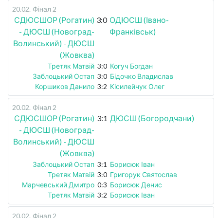
20.02
.
Фінал 2
СДЮСШОР (Рогатин)
3:0
ОДЮСШ (Івано-
- ДЮСШ (Новоград-
Франківськ)
Волинський) - ДЮСШ
(Жовква)
Третяк Матвій
3:0
Когуч Богдан
Заблоцький Остап
3:0
Бідочко Владислав
Коршиков Данило
3:2
Кісилейчук Олег
20.02
.
Фінал 2
СДЮСШОР (Рогатин)
3:1
ДЮСШ (Богородчани)
- ДЮСШ (Новоград-
Волинський) - ДЮСШ
(Жовква)
Заблоцький Остап
3:1
Борисюк Іван
Третяк Матвій
3:0
Григорук Святослав
Марчевський Дмитро
0:3
Борисюк Денис
Третяк Матвій
3:2
Борисюк Іван
20.02
.
Фінал 2