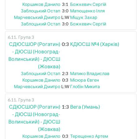
Коршиков Данило
3:1
Божкевич Сергій
Заблоцький Остап
3:0
Матющенко Ілля
Марчевський Дмитро
L:W
Міщук Захар
Заблоцький Остап
3:0
Божкевич Сергій
6.11
.
Група 3
СДЮСШОР (Рогатин)
0:3
КДЮСШ №4 (Харків)
- ДЮСШ (Новоград-
Волинський) - ДЮСШ
(Жовква)
Заблоцький Остап
2:3
Матико Владислав
Коршиков Данило
0:3
Місюра Євген
Марчевський Дмитро
L:W
Глобін Микита
6.11
.
Група 3
СДЮСШОР (Рогатин)
1:3
Вега (Умань)
- ДЮСШ (Новоград-
Волинський) - ДЮСШ
(Жовква)
Коршиков Данило
0:3
Терещенко Артем