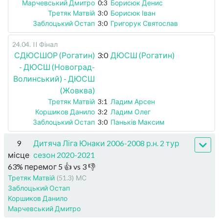
Марчевський Дмитро
0:3
Борисюк Денис
Третяк Матвій
3:0
Борисюк Іван
Заблоцький Остап
3:0
Григорук Святослав
24.04
.
II Фінал
СДЮСШОР (Рогатин)
3:0
ДЮСШ (Рогатин)
- ДЮСШ (Новоград-
Волинський) - ДЮСШ
(Жовква)
Третяк Матвій
3:1
Ладим Арсен
Коршиков Данило
3:2
Ладим Олег
Заблоцький Остап
3:0
Паньків Максим
9
Дитяча Ліга Юнаки 2006-2008 р.н. 2 тур
місце
сезон 2020-2021
63
%
перемог
5
👍 vs
3
👎
Третяк Матвій
(51.3)
МС
Заблоцький Остап
Коршиков Данило
Марчевський Дмитро