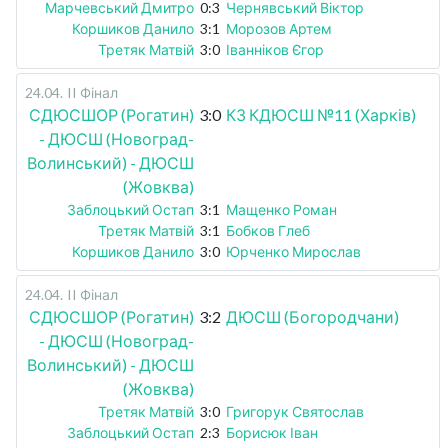
Марчевський Дмитро
0:3
Чернявський Віктор
Коршиков Данило
3:1
Морозов Артем
Третяк Матвій
3:0
Іванніков Єгор
24.04
.
II Фінал
СДЮСШОР (Рогатин)
3:0
КЗ КДЮСШ №11 (Харків)
- ДЮСШ (Новоград-
Волинський) - ДЮСШ
(Жовква)
Заблоцький Остап
3:1
Мащенко Роман
Третяк Матвій
3:1
Бобков Глеб
Коршиков Данило
3:0
Юрченко Мирослав
24.04
.
II Фінал
СДЮСШОР (Рогатин)
3:2
ДЮСШ (Богородчани)
- ДЮСШ (Новоград-
Волинський) - ДЮСШ
(Жовква)
Третяк Матвій
3:0
Григорук Святослав
Заблоцький Остап
2:3
Борисюк Іван