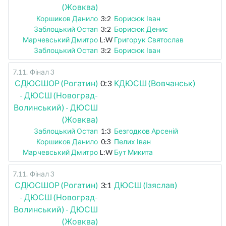
(Жовква)
Коршиков Данило
3:2
Борисюк Іван
Заблоцький Остап
3:2
Борисюк Денис
Марчевський Дмитро
L:W
Григорук Святослав
Заблоцький Остап
3:2
Борисюк Іван
7.11
.
Фінал 3
СДЮСШОР (Рогатин)
0:3
КДЮСШ (Вовчанськ)
- ДЮСШ (Новоград-
Волинський) - ДЮСШ
(Жовква)
Заблоцький Остап
1:3
Безгодков Арсеній
Коршиков Данило
0:3
Пелих Іван
Марчевський Дмитро
L:W
Бут Микита
7.11
.
Фінал 3
СДЮСШОР (Рогатин)
3:1
ДЮСШ (Ізяслав)
- ДЮСШ (Новоград-
Волинський) - ДЮСШ
(Жовква)