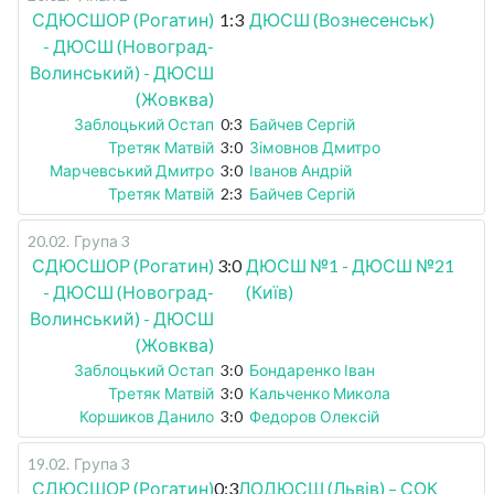
СДЮСШОР (Рогатин)
1:3
ДЮСШ (Вознесенськ)
- ДЮСШ (Новоград-
Волинський) - ДЮСШ
(Жовква)
Заблоцький Остап
0:3
Байчев Сергій
Третяк Матвій
3:0
Зімовнов Дмитро
Марчевський Дмитро
3:0
Іванов Андрій
Третяк Матвій
2:3
Байчев Сергій
20.02
.
Група 3
СДЮСШОР (Рогатин)
3:0
ДЮСШ №1 - ДЮСШ №21
- ДЮСШ (Новоград-
(Київ)
Волинський) - ДЮСШ
(Жовква)
Заблоцький Остап
3:0
Бондаренко Іван
Третяк Матвій
3:0
Кальченко Микола
Коршиков Данило
3:0
Федоров Олексій
19.02
.
Група 3
СДЮСШОР (Рогатин)
0:3
ЛОДЮСШ (Львів) – СОК