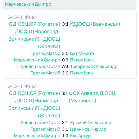
Марчевський Дмитро
24.04
.
II Фінал
СДЮСШОР (Рогатин)
3:1
КДЮСШ (Вовчанськ)
- ДЮСШ (Новоград-
Волинський) - ДЮСШ
(Жовква)
Третяк Матвій
3:0
Бут Микита
Марчевський Дмитро
0:3
Пелих Іван
Заблоцький Остап
W:L
Токаренко Олександр
Третяк Матвій
3:0
Пелих Іван
24.04
.
II Фінал
СДЮСШОР (Рогатин)
3:1
ФСК Апвард ДЮСШ
- ДЮСШ (Новоград-
(Мукачево)
Волинський) - ДЮСШ
(Жовква)
Заблоцький Остап
3:1
Хромей Олександр
Третяк Матвій
3:1
Іванніков Кирило
Марчевський Дмитро
1:3
Кіш Артур