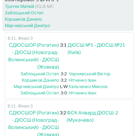
Третяк Матвій
(51.3)
МС
Заблоцький Остап
Коршиков Данило
Марчевський Дмитро
8.11
.
Фінал 3
СДЮСШОР (Рогатин)
3:1
ДЮСШ №1 - ДЮСШ №21
- ДЮСШ (Новоград-
(Київ)
Волинський) - ДЮСШ
(Жовква)
Заблоцький Остап
3:2
Чернявський Віктор
Коршиков Данило
3:2
Нітченко Іван
Марчевський Дмитро
L:W
Кальченко Микола
Заблоцький Остап
3:0
Нітченко Іван
8.11
.
Фінал 3
СДЮСШОР (Рогатин)
3:2
ФСК Апвард ДЮСШ-2
- ДЮСШ (Новоград-
(Мукачево)
Волинський) - ДЮСШ
(Жовква)