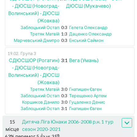
- ДЮСШ (Новоград-
ДЮСШ (Мукачево)
Волинський) - ДЮСШ
(Жовква)
Заблоцький Остап
0:3
Гелета Олександр
Третяк Матвій
1:3
Даценко Олександр
Марчевський Дмитро
0:3
Енський Саймон
19.02
.
Група 3
СДЮСШОР (Рогатин)
3:1
Вега (Умань)
- ДЮСШ (Новоград-
Волинський) - ДЮСШ
(Жовква)
Третяк Матвій
3:0
Гнатишен Євген
Заблоцький Остап
0:3
Терещенко Артем
Коршиков Данило
3:0
Гуцаленко Денис
Заблоцький Остап
3:1
Гнатишен Євген
15
Дитяча Ліга Юнаки 2006-2008 р.н. 1 тур
місце
сезон 2020-2021
63
%
перемог
5
👍 vs
3
👎