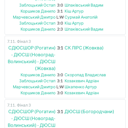
Заблоцький Остап
3:0
Шпаківський Вадим
Коршиков Данило
3:1
Кіш Артур
Марчевський Дмитро
L:W
Сурмай Анатолій
Заблоцький Остап
3:0
Кіш Артур
Коршиков Данило
2:3
Шпаківський Вадим
7.11
.
Фінал 3
СДЮСШОР (Рогатин)
3:1
СК ЛІРС (Жовква)
- ДЮСШ (Новоград-
Волинський) - ДЮСШ
(Жовква)
Коршиков Данило
3:0
Скоропад Владислав
Заблоцький Остап
3:1
Козакевич Адріан
Марчевський Дмитро
L:W
Шкапенко Артур
Коршиков Данило
3:0
Козакевич Адріан
7.11
.
Фінал 3
СДЮСШОР (Рогатин)
3:1
ДЮСШ (Богородчани)
- ДЮСШ (Новоград-
Волинський) - ДЮСШ