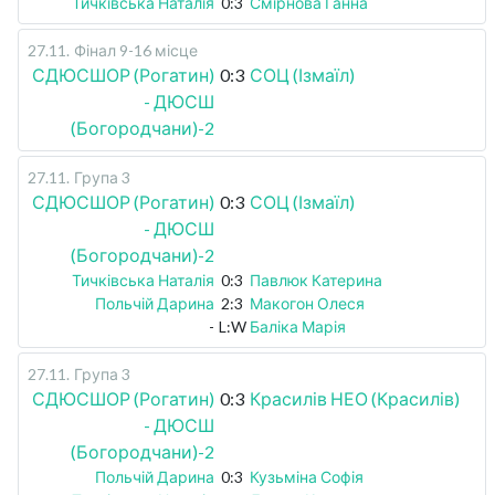
Тичківська Наталія
0:3
Смірнова Ганна
27.11
.
Фінал 9-16 місце
СДЮСШОР (Рогатин)
0:3
СОЦ (Ізмаїл)
- ДЮСШ
(Богородчани)-2
27.11
.
Група 3
СДЮСШОР (Рогатин)
0:3
СОЦ (Ізмаїл)
- ДЮСШ
(Богородчани)-2
Тичківська Наталія
0:3
Павлюк Катерина
Польчій Дарина
2:3
Макогон Олеся
-
L:W
Баліка Марія
27.11
.
Група 3
СДЮСШОР (Рогатин)
0:3
Красилів НЕО (Красилів)
- ДЮСШ
(Богородчани)-2
Польчій Дарина
0:3
Кузьміна Софія