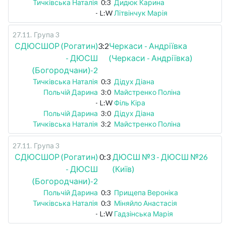
Тичківська Наталія
0:3
Дидюк Карина
-
L:W
Літвінчук Марія
27.11
.
Група 3
СДЮСШОР (Рогатин)
3:2
Черкаси - Андріївка
- ДЮСШ
(Черкаси - Андріївка)
(Богородчани)-2
Тичківська Наталія
0:3
Дідух Діана
Польчій Дарина
3:0
Майстренко Поліна
-
L:W
Філь Кіра
Польчій Дарина
3:0
Дідух Діана
Тичківська Наталія
3:2
Майстренко Поліна
27.11
.
Група 3
СДЮСШОР (Рогатин)
0:3
ДЮСШ №3 - ДЮСШ №26
- ДЮСШ
(Київ)
(Богородчани)-2
Польчій Дарина
0:3
Прищепа Вероніка
Тичківська Наталія
0:3
Міняйло Анастасія
-
L:W
Гадзінська Марія