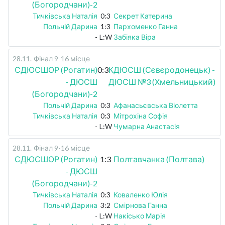
(Богородчани)-2
Тичківська Наталія
0:3
Секрет Катерина
Польчій Дарина
1:3
Пархоменко Ганна
-
L:W
Забіяка Віра
28.11
.
Фінал 9-16 місце
СДЮСШОР (Рогатин)
0:3
КДЮСШ (Сєвєродонецьк) -
- ДЮСШ
ДЮСШ №3 (Хмельницький)
(Богородчани)-2
Польчій Дарина
0:3
Афанасьєвська Віолетта
Тичківська Наталія
0:3
Мітрохіна Софія
-
L:W
Чумарна Анастасія
28.11
.
Фінал 9-16 місце
СДЮСШОР (Рогатин)
1:3
Полтавчанка (Полтава)
- ДЮСШ
(Богородчани)-2
Тичківська Наталія
0:3
Коваленко Юлія
Польчій Дарина
3:2
Смірнова Ганна
-
L:W
Накісько Марія