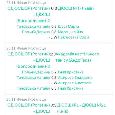
28.11
.
Фінал 9-16 місце
СДЮСШОР (Рогатин)
0:3
ДЮСШ №1 (Львів)
- ДЮСШ
(Богородчани)-2
Тичківська Наталія
0:3
Шуст Марта
Польчій Дарина
0:3
Малецька Яна
-
L:W
Петльована Софія
28.11
.
Фінал 9-16 місце
СДЮСШОР (Рогатин)
1:3
Академія настільного
- ДЮСШ
тенісу (Андріївка)
(Богородчани)-2
Польчій Дарина
3:2
Гнип Христина
Тичківська Наталія
0:3
Аширова Єлизавета
-
L:W
Аширова Анастасія
Тичківська Наталія
0:3
Гнип Христина
28.11
.
Фінал 9-16 місце
СДЮСШОР (Рогатин)
0:3
ДЮСШ №1 - ДЮСШ №21
- ДЮСШ
(Київ)