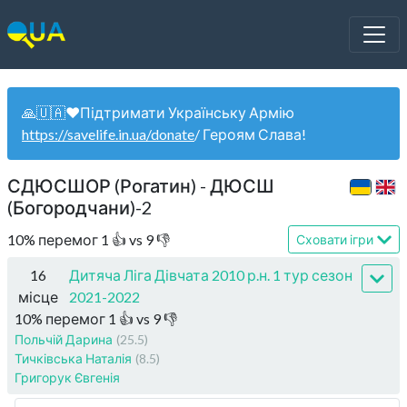
🙏🇺🇦❤️Підтримати Українську Армію
https://savelife.in.ua/donate
/ Героям Слава!
СДЮСШОР (Рогатин) - ДЮСШ
(Богородчани)-2
10
%
перемог
1
👍 vs
9
👎
Сховати ігри
16
Дитяча Ліга Дівчата 2010 р.н. 1 тур сезон
місце
2021-2022
10
%
перемог
1
👍 vs
9
👎
Польчій Дарина
(25.5)
Тичківська Наталія
(8.5)
Григорук Євгенія