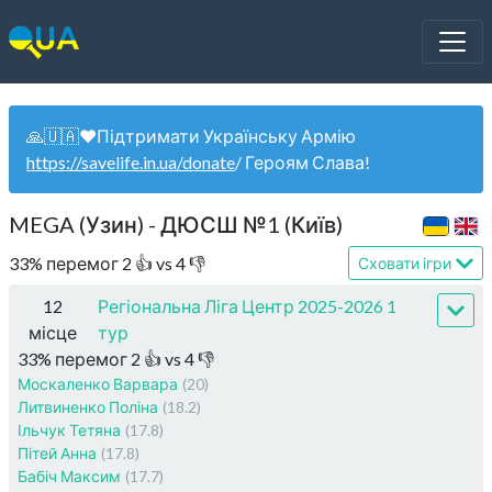
🙏🇺🇦❤️Підтримати Українську Армію
https://savelife.in.ua/donate
/ Героям Слава!
MEGA (Узин) - ДЮСШ №1 (Київ)
33
%
перемог
2
👍 vs
4
👎
Сховати ігри
12
Регіональна Ліга Центр 2025-2026 1
місце
тур
33
%
перемог
2
👍 vs
4
👎
Москаленко Варвара
(20)
Литвиненко Поліна
(18.2)
Ільчук Тетяна
(17.8)
Пітей Анна
(17.8)
Бабіч Максим
(17.7)