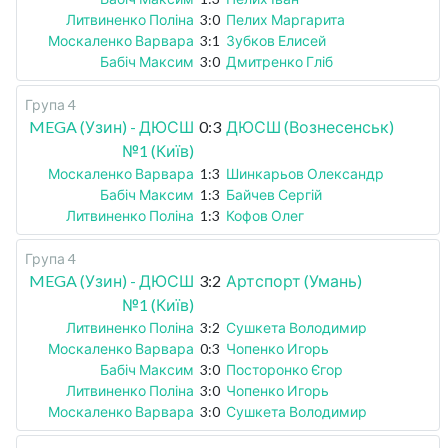
Литвиненко Поліна
3:0
Пелих Маргарита
Москаленко Варвара
3:1
Зубков Елисей
Бабіч Максим
3:0
Дмитренко Гліб
Група 4
MEGA (Узин) - ДЮСШ
0:3
ДЮСШ (Вознесенськ)
№1 (Київ)
Москаленко Варвара
1:3
Шинкарьов Олександр
Бабіч Максим
1:3
Байчев Сергій
Литвиненко Поліна
1:3
Кофов Олег
Група 4
MEGA (Узин) - ДЮСШ
3:2
Артспорт (Умань)
№1 (Київ)
Литвиненко Поліна
3:2
Сушкета Володимир
Москаленко Варвара
0:3
Чопенко Игорь
Бабіч Максим
3:0
Посторонко Єгор
Литвиненко Поліна
3:0
Чопенко Игорь
Москаленко Варвара
3:0
Сушкета Володимир