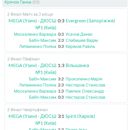
Крячок Ганна
(15)
2 Фінал
Матч за 3 місце
MEGA (Узин) - ДЮСШ
0:3
Evergreen (Запоріжжя)
№1 (Київ)
Москаленко Варвара
0:3
Усачов Денис
Бабіч Максим
2:3
Слабишев Вадім
Литвиненко Поліна
0:3
Керімов Равіль
2 Фінал
Півфінал
MEGA (Узин) - ДЮСШ
1:3
Вільшанка
№1 (Київ)
Бабіч Максим
3:2
Прокопенко Марія
Литвиненко Поліна
2:3
Нестеров Станіслав
Москаленко Варвара
1:3
Павлюк Олександр
Бабіч Максим
0:3
Нестеров Станіслав
2 Фінал
Чвертьфінал
MEGA (Узин) - ДЮСШ
3:1
Spirit (Харків)
№1 (Київ)
Бабіч Максим
1:3
Пелих Іван