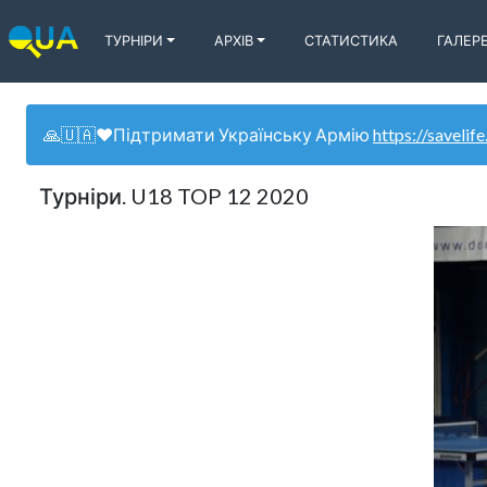
ТУРНІРИ
АРХІВ
СТАТИСТИКА
ГАЛЕР
🙏🇺🇦❤️Підтримати Українську Армію
https://savelife
Турніри. U18 TOP 12 2020