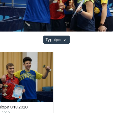
Турніри
2
іори U18 2020
, 2020