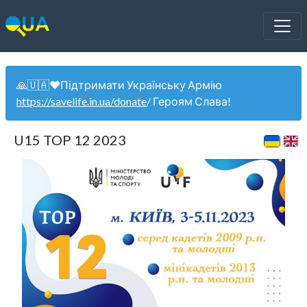
🙏🇺🇦❤️Підтримати Українську Армію
https://savelife.in.ua/donate
/ Героям Слава!
U15 TOP 12 2023