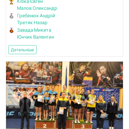
Кібка Євген
Малов Олександр
Гребенюк Андрій
Третяк Назар
Завада Микита
Юнчик Валентин
Детальніше