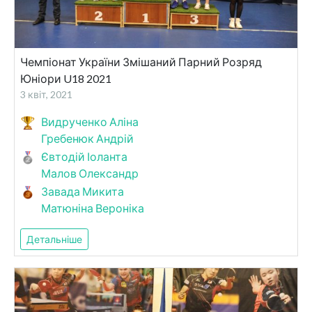
Чемпіонат України Змішаний Парний Розряд
Юніори U18 2021
3 квіт, 2021
Видрученко Аліна
Гребенюк Андрій
Євтодій Іоланта
Малов Олександр
Завада Микита
Матюніна Вероніка
Детальніше