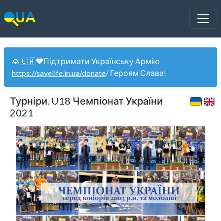
🙏🇺🇦❤️Підтримати Українську Армію
https://savelife.in.ua/donate
/ Героям Слава!
Турніри. U18 Чемпіонат України
2021