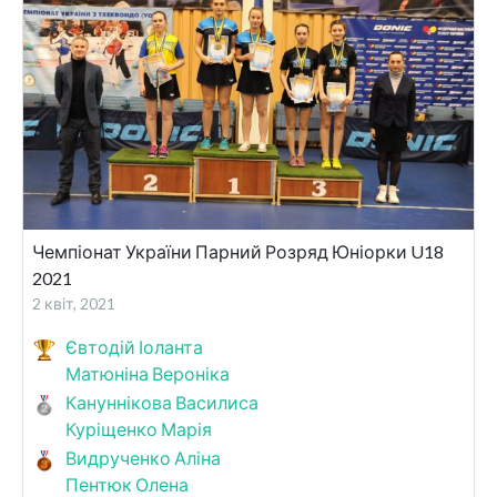
Чемпіонат України Парний Розряд Юніорки U18
2021
2 квіт, 2021
Євтодій Іоланта
Матюніна Вероніка
Кануннікова Василиса
Куріщенко Марія
Видрученко Аліна
Пентюк Олена