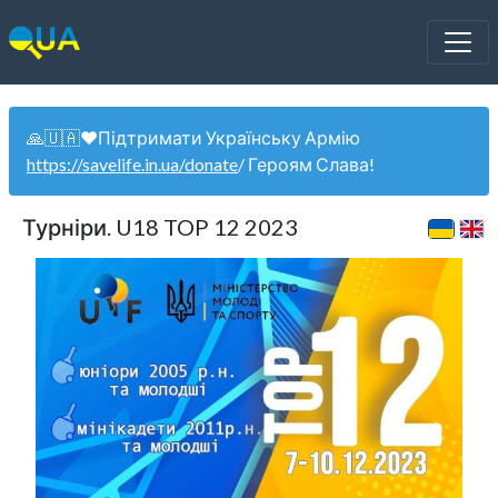
🙏🇺🇦❤️Підтримати Українську Армію
https://savelife.in.ua/donate
/ Героям Слава!
Турніри. U18 TOP 12 2023