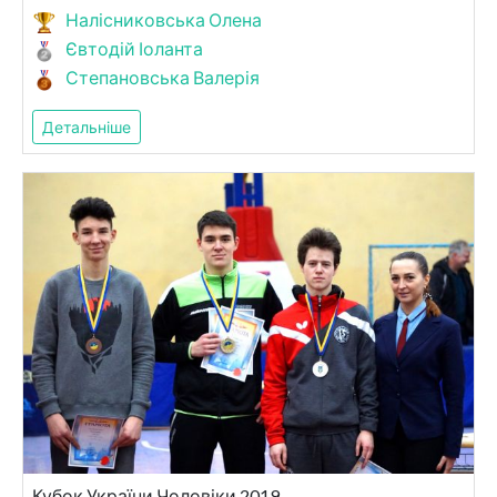
Налісниковська Олена
Євтодій Іоланта
Степановська Валерія
Детальніше
Кубок України Чоловіки 2019