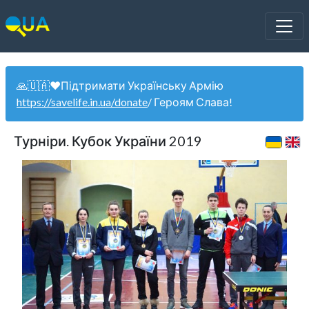
🙏🇺🇦❤️Підтримати Українську Армію
https://savelife.in.ua/donate
/ Героям Слава!
Турніри. Кубок України 2019