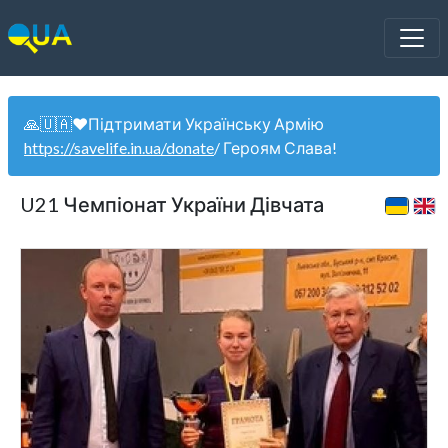
🙏🇺🇦❤️Підтримати Українську Армію
https://savelife.in.ua/donate
/ Героям Слава!
U21 Чемпіонат України Дівчата