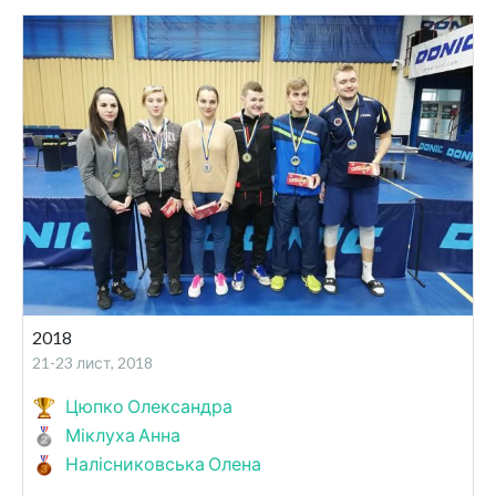
2018
21-23 лист, 2018
Цюпко Олександра
Міклуха Анна
Налісниковська Олена