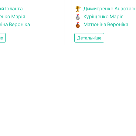
ій Іоланта
Димитренко Анастасі
енко Марія
Куріщенко Марія
іна Вероніка
Матюніна Вероніка
ше
Детальніше