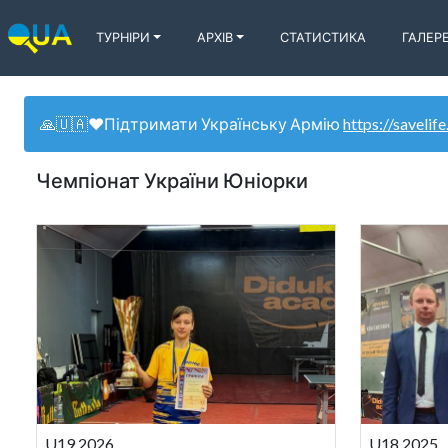
ТУРНІРИ
АРХІВ
СТАТИСТИКА
ГАЛЕР
🙏🇺🇦❤️Підтримати Українську Армію
https://savelife
Чемпіонат України Юніорки
U19 2026
U18 2025