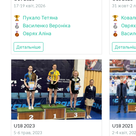
17-19 квіт, 2026
31 жовт-2 л
Пукало Тетяна
Ковал
Василенко Вероніка
Оврях
Оврях Аліна
Васил
Детальніше
Детальні
U18 2023
U18 2021
5-6 трав, 2023
2-4 квіт, 20