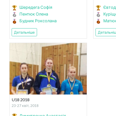
Шередега Софія
Євтод
Пентюк Олена
Куріщ
Будник Роксолана
Матюн
Детальніше
Детальні
U18 2018
23-27 квіт, 2018
Димитренко Анастасія