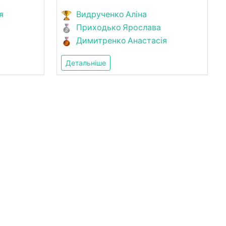
я
Видрученко Аліна
Приходько Ярослава
Димитренко Анастасія
Детальніше