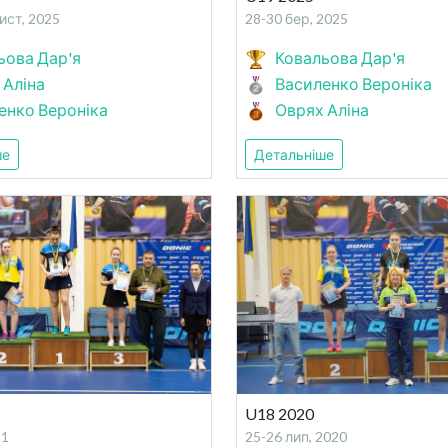
ист, 2025
28-30 бер, 2025
ьова Дар'я
Ковальова Дар'я
 Аліна
Василенко Вероніка
енко Вероніка
Оврях Аліна
ше
Детальніше
U18 2020
21
25-26 лип, 2020