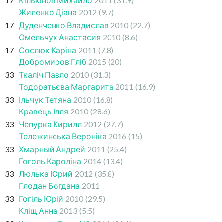
17
Кількінов Михайло
2011
(31.9)
Жиленко Діана
2012
(9.7)
17
Дуденченко Владислав
2010
(22.7)
Омельчук Анастасия
2010
(8.6)
17
Сослюк Каріна
2011
(7.8)
Добромиров Гліб
2015
(20)
33
Ткаліч Павло
2010
(31.3)
Тодоратьєва Маргарита
2011
(16.9)
33
Ільчук Тетяна
2010
(16.8)
Кравець Ілля
2010
(28.6)
33
Чепурка Кирилл
2012
(27.7)
Тележинська Вероніка
2016
(15)
33
Хмарный Андрей
2011
(25.4)
Гоголь Кароліна
2014
(13.4)
33
Люлька Юрий
2012
(35.8)
Глодан Богдана
2011
33
Гогіль Юрій
2010
(29.5)
Кліщ Анна
2013
(5.5)