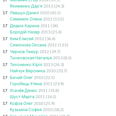
Якименко Дар'я
2013
(24.3)
17
Левшун Данил
2010
(45.5)
Семенюк Олена
2012
(13.5)
17
Дидюк Карина
2011
(34)
Бородій Назар
2013
(21.4)
17
Ким Елисей
2012
(36.4)
Симонова Оксана
2012
(13.5)
17
Чернов Тимур
2012
(39.7)
Тычковская Наталья
2013
(8.5)
17
Тихоненко Кіріл
2013
(26.3)
Найчук Вероника
2010
(20.7)
17
Бичай Олег
2010
(22.5)
Горобець Уляна
2011
(23.9)
17
Усачёв Денис
2011
(31.8)
Шуст Марта
2011
(14.5)
17
Кофов Олег
2010
(25.9)
Кузьміна София
2010
(18.2)