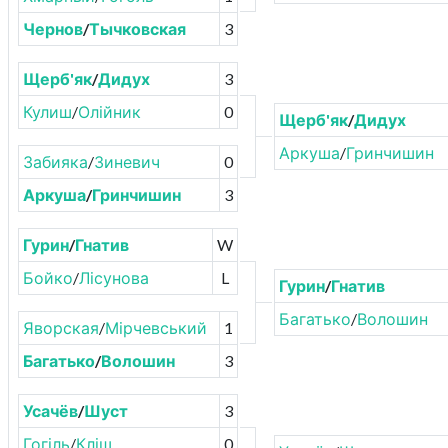
Чернов
/
Тычковская
3
Щерб'як
/
Дидух
3
Кулиш
/
Олійник
0
Щерб'як
/
Дидух
Аркуша
/
Гринчишин
Забияка
/
Зиневич
0
Аркуша
/
Гринчишин
3
Гурин
/
Гнатив
W
Бойко
/
Лісунова
L
Гурин
/
Гнатив
Багатько
/
Волошин
Яворская
/
Мірчевський
1
Багатько
/
Волошин
3
Усачёв
/
Шуст
3
Гогіль
/
Кліщ
0