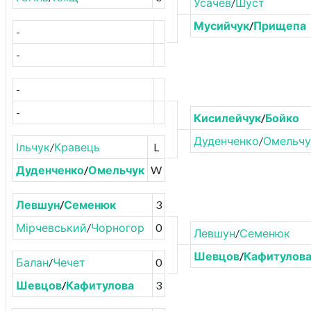
Усачёв
/
Шуст
Мусийчук
/
Прищепа
-
-
-
-
Кисилейчук
/
Бойко
Дуденченко
/
Омельчу
Ільчук
/
Кравець
L
Дуденченко
/
Омельчук
W
Левшун
/
Семенюк
3
Мірчевський
/
Чорногор
0
Левшун
/
Семенюк
Шевцов
/
Кафитулов
Балан
/
Чечет
0
Шевцов
/
Кафитулова
3