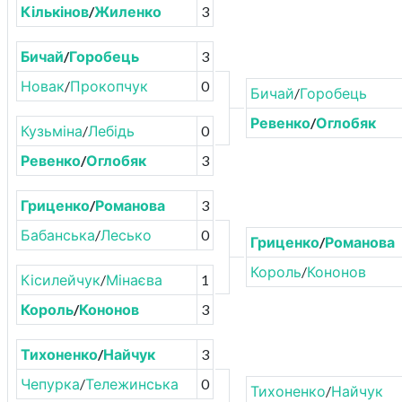
Кількінов
/
Жиленко
3
Бичай
/
Горобець
3
Новак
/
Прокопчук
0
Бичай
/
Горобець
Ревенко
/
Оглобяк
Кузьміна
/
Лебідь
0
Ревенко
/
Оглобяк
3
Гриценко
/
Романова
3
Бабанська
/
Лесько
0
Гриценко
/
Романова
Король
/
Кононов
Кісилейчук
/
Мінаєва
1
Король
/
Кононов
3
Тихоненко
/
Найчук
3
Чепурка
/
Тележинська
0
Тихоненко
/
Найчук