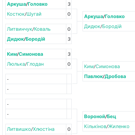
Аркуша
/
Головко
3
Костюк
/
Шугай
0
Аркуша
/
Головко
Дидюк
/
Бородій
Литвинчук
/
Коваль
0
Дидюк
/
Бородій
3
Ким
/
Симонова
3
Люлька
/
Глодан
0
Ким
/
Симонова
Павлюк
/
Дробова
-
-
-
-
Вороной
/
Бец
Кількінов
/
Жиленко
Литвишко
/
Хлюстіна
0