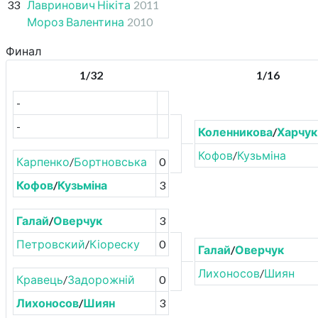
33
Лавринович Нікіта
2011
Мороз Валентина
2010
Финал
1/32
1/16
-
-
Коленникова
/
Харчук
Кофов
/
Кузьміна
Карпенко
/
Бортновська
0
Кофов
/
Кузьміна
3
Галай
/
Оверчук
3
Петровский
/
Кіореску
0
Галай
/
Оверчук
Лихоносов
/
Шиян
Кравець
/
Задорожній
0
Лихоносов
/
Шиян
3