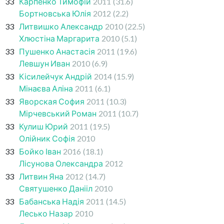
33
Карпенко Тимофій
2011
(31.6)
Бортновська Юлія
2012
(2.2)
33
Литвишко Александр
2010
(22.5)
Хлюстіна Маргарита
2010
(5.1)
33
Пушенко Анастасія
2011
(19.6)
Левшун Иван
2010
(6.9)
33
Кісилейчук Андрій
2014
(15.9)
Мінаєва Аліна
2011
(6.1)
33
Яворская София
2011
(10.3)
Мірчевський Роман
2011
(10.7)
33
Кулиш Юрий
2011
(19.5)
Олійник Софія
2010
33
Бойко Іван
2016
(18.1)
Лісунова Олександра
2012
33
Литвин Яна
2012
(14.7)
Святушенко Данііл
2010
33
Бабанська Надія
2011
(14.5)
Лесько Назар
2010