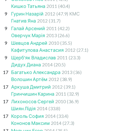
Кишко Татьяна
2011
(40.4)
9
Гурин Назарій
2012
(47.9)
КМС
Гнатив Яна
2012
(31.7)
9
Галай Арсений
2011
(42.2)
Оверчук Марія
2013
(26.6)
9
Шевцов Андрей
2010
(35.5)
Кафитулова Анастасия
2012
(27.1)
9
Щерб'як Владислав
2011
(23.3)
Дидух Диана
2014
(20.5)
17
Багатько Александра
2013
(36)
Волошин Артём
2012
(38.9)
17
Аркуша Дмитрий
2012
(39.1)
Гринчишин Карина
2011
(32.9)
17
Лихоносов Сергей
2010
(36.9)
Шиян Лідія
2014
(33.8)
17
Король София
2014
(33.4)
Кононов Максим
2014
(27.3)
17
Мельник Егор
2014
(35.5)