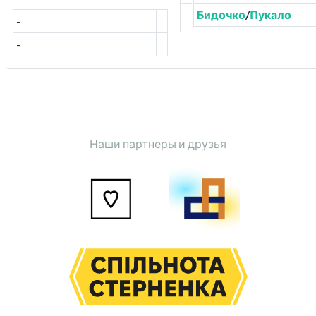
Бидочко
/
Пукало
-
-
Наши партнеры и друзья