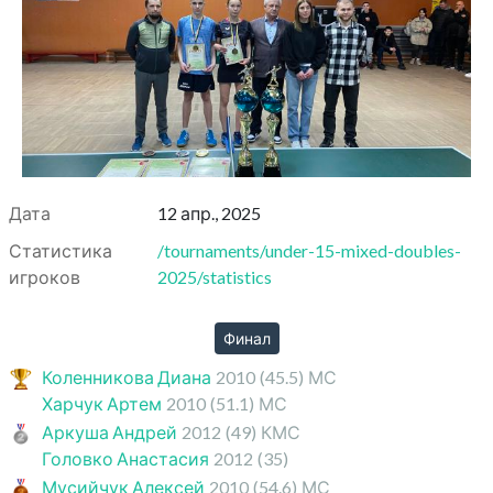
Дата
12 апр., 2025
Статистика
/tournaments/under-15-mixed-doubles-
игроков
2025/statistics
Финал
Коленникова Диана
2010
(45.5)
МС
Харчук Артем
2010
(51.1)
МС
Аркуша Андрей
2012
(49)
КМС
Головко Анастасия
2012
(35)
Мусийчук Алексей
2010
(54.6)
МС