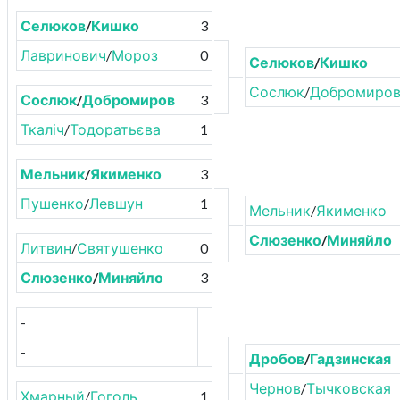
Селюков
/
Кишко
3
Лавринович
/
Мороз
0
Селюков
/
Кишко
Сослюк
/
Добромиро
Сослюк
/
Добромиров
3
Ткаліч
/
Тодоратьєва
1
Мельник
/
Якименко
3
Пушенко
/
Левшун
1
Мельник
/
Якименко
Слюзенко
/
Миняйло
Литвин
/
Святушенко
0
Слюзенко
/
Миняйло
3
-
-
Дробов
/
Гадзинская
Чернов
/
Тычковская
Хмарный
/
Гоголь
1