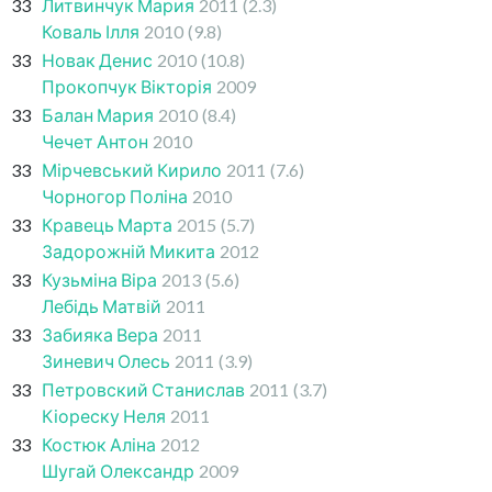
33
Литвинчук Мария
2011
(2.3)
Коваль Ілля
2010
(9.8)
33
Новак Денис
2010
(10.8)
Прокопчук Вікторія
2009
33
Балан Мария
2010
(8.4)
Чечет Антон
2010
33
Мірчевський Кирило
2011
(7.6)
Чорногор Поліна
2010
33
Кравець Марта
2015
(5.7)
Задорожній Микита
2012
33
Кузьміна Віра
2013
(5.6)
Лебідь Матвій
2011
33
Забияка Вера
2011
Зиневич Олесь
2011
(3.9)
33
Петровский Станислав
2011
(3.7)
Кіореску Неля
2011
33
Костюк Аліна
2012
Шугай Олександр
2009