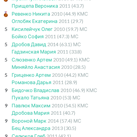
Прищепа Вероника
2011
(43.7)
Ревенко Никита
2010
(44.9)
КМС
Оглобяк Екатерина
2011
(29.7)
5
Кисилейчук Олег
2010
(59.7)
МС
Бойко София
2011
(47.3)
МС
5
Дробов Давид
2014
(63.1)
МС
Гадзинская Мария
2011
(33.8)
5
Слюзенко Артем
2010
(49.1)
КМС
Миняйло Анастасия
2010
(28.5)
5
Гриценко Артем
2010
(44.2)
КМС
Романова Дарья
2011
(28.9)
9
Бидочко Владислав
2010
(46.9)
КМС
Пукало Татьяна
2010
(53)
МС
9
Павлюк Максим
2010
(54.5)
КМС
Дробова Мария
2011
(40.7)
9
Вороной Марк
2014
(57.4)
МС
Бец Александра
2013
(30.5)
9
Селюков Глеб
2011
(42.1)