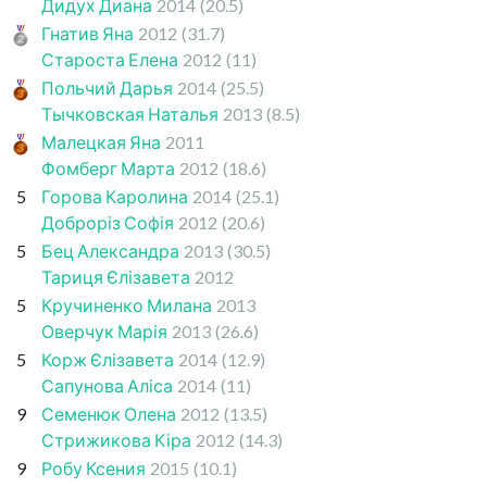
Дидух Диана
2014
(20.5)
Гнатив Яна
2012
(31.7)
Староста Елена
2012
(11)
Польчий Дарья
2014
(25.5)
Тычковская Наталья
2013
(8.5)
Малецкая Яна
2011
Фомберг Марта
2012
(18.6)
5
Горова Каролина
2014
(25.1)
Доброріз Софія
2012
(20.6)
5
Бец Александра
2013
(30.5)
Тариця Єлізавета
2012
5
Кручиненко Милана
2013
Оверчук Марія
2013
(26.6)
5
Корж Єлізавета
2014
(12.9)
Сапунова Аліса
2014
(11)
9
Семенюк Олена
2012
(13.5)
Стрижикова Кіра
2012
(14.3)
9
Робу Ксения
2015
(10.1)