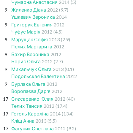
Чумарна Анастасия
2014
(5)
9
Жиленко Діана
2012
(9.7)
Ушкевич Вероника
2014
9
Григорук Евгения
2012
Чуфус Марія
2012
(4.5)
9
Марущак Софія
2013
(2.9)
Пелих Маргарита
2012
9
Бахир Вероника
2012
Борис Ольга
2012
(2.7)
9
Михальчук Ольга
2013
(0.1)
Подольская Валентина
2012
9
Бурлака Ольга
2012
Воропаєва Дар'я
2012
17
Слєсаренко Юлия
2012
(40)
Телих Таисия
2012
(17.4)
17
Гоголь Кароліна
2014
(13.4)
Кліщ Анна
2013
(5.5)
17
Фагуник Светлана
2012
(9.2)