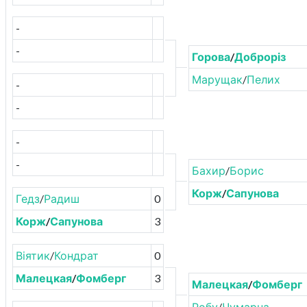
-
-
Горова
/
Доброріз
Марущак
/
Пелих
-
-
-
-
Бахир
/
Борис
Корж
/
Сапунова
Гедз
/
Радиш
0
Корж
/
Сапунова
3
Віятик
/
Кондрат
0
Малецкая
/
Фомберг
3
Малецкая
/
Фомберг
Робу
/
Чумарна