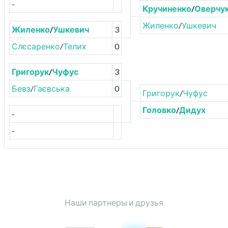
-
Кручиненко
/
Оверчу
Жиленко
/
Ушкевич
Жиленко
/
Ушкевич
3
Слєсаренко
/
Телих
0
Григорук
/
Чуфус
3
Бевз
/
Гаєвська
0
Григорук
/
Чуфус
Головко
/
Дидух
-
-
Наши партнеры и друзья