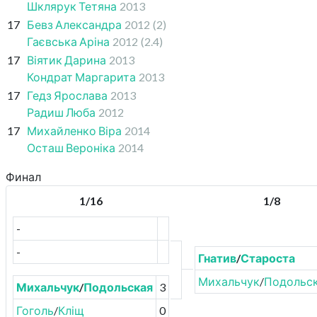
Шклярук Тетяна
2013
17
Бевз Александра
2012
(2)
Гаєвська Аріна
2012
(2.4)
17
Віятик Дарина
2013
Кондрат Маргарита
2013
17
Гедз Ярослава
2013
Радиш Люба
2012
17
Михайленко Віра
2014
Осташ Вероніка
2014
Финал
1/16
1/8
-
-
Гнатив
/
Староста
Михальчук
/
Подольс
Михальчук
/
Подольская
3
Гоголь
/
Кліщ
0