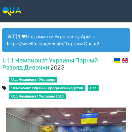
🙏🇺🇦❤️Підтримати Українську Армію
https://savelife.in.ua/donate
/ Героям Слава!
U11 Чемпионат Украины Парный
Разряд Девочки
2023
U11 Чемпионат Украины
Чемпионат Украины среди миникадетов
U11
U11 Чемпионат Украины 2023