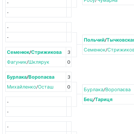
-
-
-
-
Польчий
/
Тычковска
Семенюк
/
Стрижико
Семенюк
/
Стрижикова
3
Фагуник
/
Шклярук
0
Бурлака
/
Воропаєва
3
Михайленко
/
Осташ
0
Бурлака
/
Воропаєва
Бец
/
Тариця
-
-
-