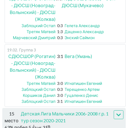
- ДЮСШ (Новоград-
ДЮСШ (Мукачево)
Волынский) - ДЮСШ
(Жолква)
Заблоцкий Остап
0:3
Гелета Александр
Третяк Матвей
1:3
Даценко Александр
Марчевский Дмитрий
0:3
Энский Саймон
19.02
.
Группа 3
СДЮСШОР (Рогатин)
3:1
Вега (Умань)
- ДЮСШ (Новоград-
Волынский) - ДЮСШ
(Жолква)
Третяк Матвей
3:0
Игнатишен Евгений
Заблоцкий Остап
0:3
Терещенко Артем
Коршиков Данил
3:0
Гуцаленко Денис
Заблоцкий Остап
3:1
Игнатишен Евгений
15
Детская Лига Мальчики 2006-2008 г.р. 1
место
тур сезон 2020-2021
63
%
побед
5
👍 vs
3
👎