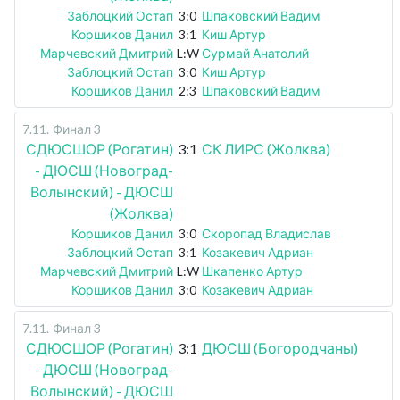
Заблоцкий Остап
3:0
Шпаковский Вадим
Коршиков Данил
3:1
Киш Артур
Марчевский Дмитрий
L:W
Сурмай Анатолий
Заблоцкий Остап
3:0
Киш Артур
Коршиков Данил
2:3
Шпаковский Вадим
7.11
.
Финал 3
СДЮСШОР (Рогатин)
3:1
СК ЛИРС (Жолква)
- ДЮСШ (Новоград-
Волынский) - ДЮСШ
(Жолква)
Коршиков Данил
3:0
Скоропад Владислав
Заблоцкий Остап
3:1
Козакевич Адриан
Марчевский Дмитрий
L:W
Шкапенко Артур
Коршиков Данил
3:0
Козакевич Адриан
7.11
.
Финал 3
СДЮСШОР (Рогатин)
3:1
ДЮСШ (Богородчаны)
- ДЮСШ (Новоград-
Волынский) - ДЮСШ