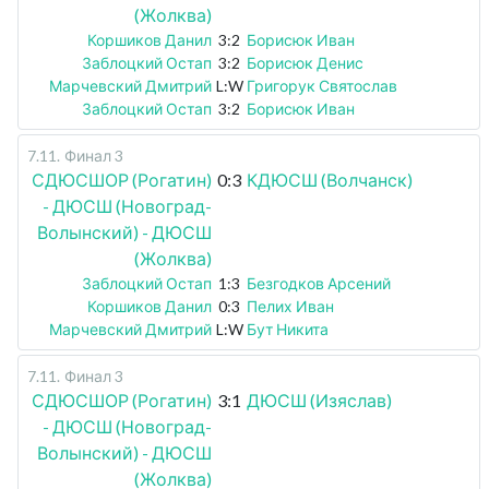
(Жолква)
Коршиков Данил
3:2
Борисюк Иван
Заблоцкий Остап
3:2
Борисюк Денис
Марчевский Дмитрий
L:W
Григорук Святослав
Заблоцкий Остап
3:2
Борисюк Иван
7.11
.
Финал 3
СДЮСШОР (Рогатин)
0:3
КДЮСШ (Волчанск)
- ДЮСШ (Новоград-
Волынский) - ДЮСШ
(Жолква)
Заблоцкий Остап
1:3
Безгодков Арсений
Коршиков Данил
0:3
Пелих Иван
Марчевский Дмитрий
L:W
Бут Никита
7.11
.
Финал 3
СДЮСШОР (Рогатин)
3:1
ДЮСШ (Изяслав)
- ДЮСШ (Новоград-
Волынский) - ДЮСШ
(Жолква)