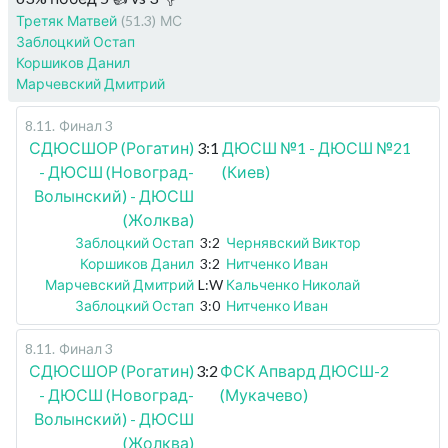
Третяк Матвей
(51.3)
МС
Заблоцкий Остап
Коршиков Данил
Марчевский Дмитрий
8.11
.
Финал 3
СДЮСШОР (Рогатин)
3:1
ДЮСШ №1 - ДЮСШ №21
- ДЮСШ (Новоград-
(Киев)
Волынский) - ДЮСШ
(Жолква)
Заблоцкий Остап
3:2
Чернявский Виктор
Коршиков Данил
3:2
Нитченко Иван
Марчевский Дмитрий
L:W
Кальченко Николай
Заблоцкий Остап
3:0
Нитченко Иван
8.11
.
Финал 3
СДЮСШОР (Рогатин)
3:2
ФСК Апвард ДЮСШ-2
- ДЮСШ (Новоград-
(Мукачево)
Волынский) - ДЮСШ
(Жолква)