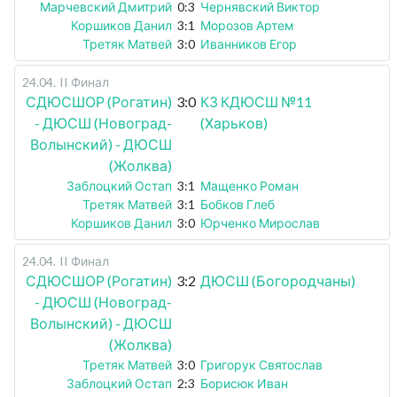
Марчевский Дмитрий
0:3
Чернявский Виктор
Коршиков Данил
3:1
Морозов Артем
Третяк Матвей
3:0
Иванников Егор
24.04
.
II Финал
СДЮСШОР (Рогатин)
3:0
КЗ КДЮСШ №11
- ДЮСШ (Новоград-
(Харьков)
Волынский) - ДЮСШ
(Жолква)
Заблоцкий Остап
3:1
Мащенко Роман
Третяк Матвей
3:1
Бобков Глеб
Коршиков Данил
3:0
Юрченко Мирослав
24.04
.
II Финал
СДЮСШОР (Рогатин)
3:2
ДЮСШ (Богородчаны)
- ДЮСШ (Новоград-
Волынский) - ДЮСШ
(Жолква)
Третяк Матвей
3:0
Григорук Святослав
Заблоцкий Остап
2:3
Борисюк Иван