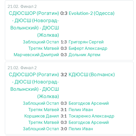
21.02
.
Финал 2
СДЮСШОР (Рогатин)
0:3
Evolution-2 (Одесса)
- ДЮСШ (Новоград-
Волынский) - ДЮСШ
(Жолква)
Заблоцкий Остап
1:3
Григорян Сергей
Третяк Матвей
0:3
Биферт Александр
Марчевский Дмитрий
0:3
Дольник Артем
21.02
.
Финал 2
СДЮСШОР (Рогатин)
3:2
КДЮСШ (Волчанск)
- ДЮСШ (Новоград-
Волынский) - ДЮСШ
(Жолква)
Заблоцкий Остап
0:3
Безгодков Арсений
Третяк Матвей
3:1
Пелих Иван
Коршиков Данил
3:1
Токаренко Александр
Третяк Матвей
0:3
Безгодков Арсений
Заблоцкий Остап
3:0
Пелих Иван