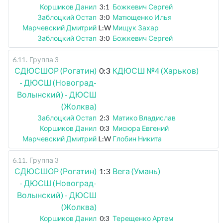
Коршиков Данил
3:1
Божкевич Сергей
Заблоцкий Остап
3:0
Матющенко Илья
Марчевский Дмитрий
L:W
Мищук Захар
Заблоцкий Остап
3:0
Божкевич Сергей
6.11
.
Группа 3
СДЮСШОР (Рогатин)
0:3
КДЮСШ №4 (Харьков)
- ДЮСШ (Новоград-
Волынский) - ДЮСШ
(Жолква)
Заблоцкий Остап
2:3
Матико Владислав
Коршиков Данил
0:3
Мисюра Евгений
Марчевский Дмитрий
L:W
Глобин Никита
6.11
.
Группа 3
СДЮСШОР (Рогатин)
1:3
Вега (Умань)
- ДЮСШ (Новоград-
Волынский) - ДЮСШ
(Жолква)
Коршиков Данил
0:3
Терещенко Артем