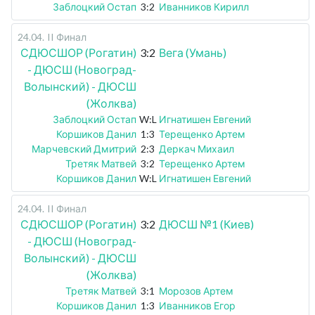
Заблоцкий Остап
3:2
Иванников Кирилл
24.04
.
II Финал
СДЮСШОР (Рогатин)
3:2
Вега (Умань)
- ДЮСШ (Новоград-
Волынский) - ДЮСШ
(Жолква)
Заблоцкий Остап
W:L
Игнатишен Евгений
Коршиков Данил
1:3
Терещенко Артем
Марчевский Дмитрий
2:3
Деркач Михаил
Третяк Матвей
3:2
Терещенко Артем
Коршиков Данил
W:L
Игнатишен Евгений
24.04
.
II Финал
СДЮСШОР (Рогатин)
3:2
ДЮСШ №1 (Киев)
- ДЮСШ (Новоград-
Волынский) - ДЮСШ
(Жолква)
Третяк Матвей
3:1
Морозов Артем
Коршиков Данил
1:3
Иванников Егор