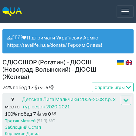
🙏🇺🇦❤️Підтримати Українську Армію
https://savelife.in.ua/donate
/ Героям Слава!
СДЮСШОР (Рогатин) - ДЮСШ
(Новоград-Волынский) - ДЮСШ
(Жолква)
74
%
побед
17
👍 vs
6
👎
Спрятать игры
9
Детская Лига Мальчики 2006-2008 г.р. 3
место
тур сезон 2020-2021
100
%
побед
7
👍 vs
0
👎
Третяк Матвей
(51.3)
МС
Заблоцкий Остап
Коршиков Данил