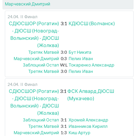
Марчевский Дмитрий
24.04
.
II Финал
СДЮСШОР (Рогатин)
3:1
КДЮСШ (Волчанск)
- ДЮСШ (Новоград-
Волынский) - ДЮСШ
(Жолква)
Третяк Матвей
3:0
Бут Никита
Марчевский Дмитрий
0:3
Пелих Иван
Заблоцкий Остап
W:L
Токаренко Александр
Третяк Матвей
3:0
Пелих Иван
24.04
.
II Финал
СДЮСШОР (Рогатин)
3:1
ФСК Апвард ДЮСШ
- ДЮСШ (Новоград-
(Мукачево)
Волынский) - ДЮСШ
(Жолква)
Заблоцкий Остап
3:1
Хромей Александр
Третяк Матвей
3:1
Иванников Кирилл
Марчевский Дмитрий
1:3
Киш Артур