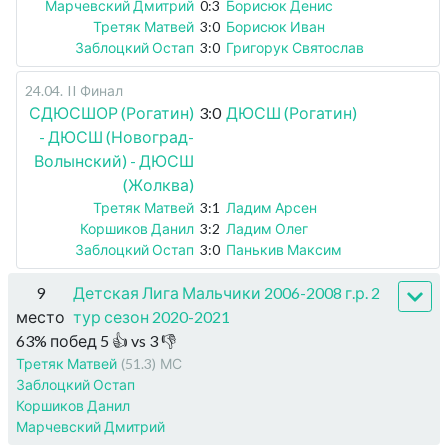
Марчевский Дмитрий
0:3
Борисюк Денис
Третяк Матвей
3:0
Борисюк Иван
Заблоцкий Остап
3:0
Григорук Святослав
24.04
.
II Финал
СДЮСШОР (Рогатин)
3:0
ДЮСШ (Рогатин)
- ДЮСШ (Новоград-
Волынский) - ДЮСШ
(Жолква)
Третяк Матвей
3:1
Ладим Арсен
Коршиков Данил
3:2
Ладим Олег
Заблоцкий Остап
3:0
Панькив Максим
9
Детская Лига Мальчики 2006-2008 г.р. 2
место
тур сезон 2020-2021
63
%
побед
5
👍 vs
3
👎
Третяк Матвей
(51.3)
МС
Заблоцкий Остап
Коршиков Данил
Марчевский Дмитрий