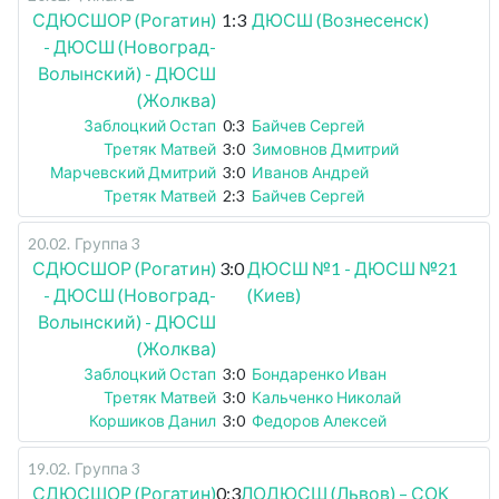
СДЮСШОР (Рогатин)
1:3
ДЮСШ (Вознесенск)
- ДЮСШ (Новоград-
Волынский) - ДЮСШ
(Жолква)
Заблоцкий Остап
0:3
Байчев Сергей
Третяк Матвей
3:0
Зимовнов Дмитрий
Марчевский Дмитрий
3:0
Иванов Андрей
Третяк Матвей
2:3
Байчев Сергей
20.02
.
Группа 3
СДЮСШОР (Рогатин)
3:0
ДЮСШ №1 - ДЮСШ №21
- ДЮСШ (Новоград-
(Киев)
Волынский) - ДЮСШ
(Жолква)
Заблоцкий Остап
3:0
Бондаренко Иван
Третяк Матвей
3:0
Кальченко Николай
Коршиков Данил
3:0
Федоров Алексей
19.02
.
Группа 3
СДЮСШОР (Рогатин)
0:3
ЛОДЮСШ (Львов) – СОК