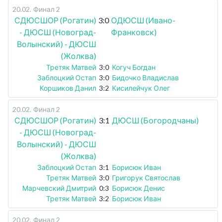
20.02
.
Финал 2
СДЮСШОР (Рогатин)
3:0
ОДЮСШ (Ивано-
- ДЮСШ (Новоград-
Франковск)
Волынский) - ДЮСШ
(Жолква)
Третяк Матвей
3:0
Когуч Богдан
Заблоцкий Остап
3:0
Бидочко Владислав
Коршиков Данил
3:2
Кисилейчук Олег
20.02
.
Финал 2
СДЮСШОР (Рогатин)
3:1
ДЮСШ (Богородчаны)
- ДЮСШ (Новоград-
Волынский) - ДЮСШ
(Жолква)
Заблоцкий Остап
3:1
Борисюк Иван
Третяк Матвей
3:0
Григорук Святослав
Марчевский Дмитрий
0:3
Борисюк Денис
Третяк Матвей
3:2
Борисюк Иван
20.02
.
Финал 2