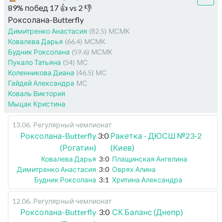
89
%
побед
17
👍 vs
2
👎
Роксолана-Butterfly
Димитренко Анастасия
(82.5)
МСМК
Ковалева Дарья
(66.4)
МСМК
Будник Роксолана
(59.6)
МСМК
Пукало Татьяна
(54)
МС
Коленникова Диана
(46.5)
МС
Гайдей Александра
МС
Коваль Виктория
Мыцак Кристина
13.06
.
Регулярный чемпионат
Роксолана-Butterfly
3:0
Ракетка - ДЮСШ №23-2
(Рогатин)
(Киев)
Ковалева Дарья
3:0
Плащинская Ангелина
Димитренко Анастасия
3:0
Оврях Алина
Будник Роксолана
3:1
Хритина Александра
12.06
.
Регулярный чемпионат
Роксолана-Butterfly
3:0
СК Баланс (Днепр)