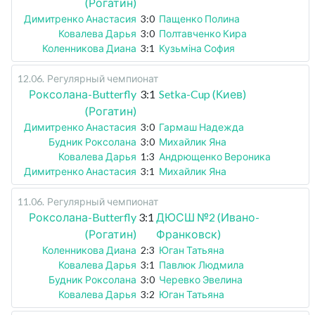
(Рогатин)
Димитренко Анастасия
3:0
Пащенко Полина
Ковалева Дарья
3:0
Полтавченко Кира
Коленникова Диана
3:1
Кузьміна София
12.06
.
Регулярный чемпионат
Роксолана-Butterfly
3:1
Setka-Cup (Киев)
(Рогатин)
Димитренко Анастасия
3:0
Гармаш Надежда
Будник Роксолана
3:0
Михайлик Яна
Ковалева Дарья
1:3
Андрющенко Вероника
Димитренко Анастасия
3:1
Михайлик Яна
11.06
.
Регулярный чемпионат
Роксолана-Butterfly
3:1
ДЮСШ №2 (Ивано-
(Рогатин)
Франковск)
Коленникова Диана
2:3
Юган Татьяна
Ковалева Дарья
3:1
Павлюк Людмила
Будник Роксолана
3:0
Черевко Эвелина
Ковалева Дарья
3:2
Юган Татьяна