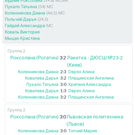
Будник Роксолана
(59.6)
МСМК
Пукало Татьяна
(54)
МС
Коленникова Диана
(46.5)
МС
Польчий Дарья
(24.5)
Гайдей Александра
МС
Коваль Виктория
Мыцак Кристина
Группа 2
Роксолана (Рогатин)
3:2
Ракетка - ДЮСШ №23-2
(Киев)
Коленникова Диана
2:3
Оврях Алина
Ковалева Дарья
3:2
Плащинская Ангелина
Пукало Татьяна
3:0
Хритина Александра
Ковалева Дарья
1:3
Оврях Алина
Коленникова Диана
3:2
Плащинская Ангелина
Группа 2
Роксолана (Рогатин)
3:0
Львовская политехника
(Львов)
Коленникова Диана
3:0
Топчий Мария