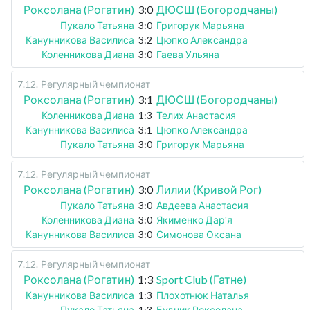
Роксолана (Рогатин)
3:0
ДЮСШ (Богородчаны)
Пукало Татьяна
3:0
Григорук Марьяна
Канунникова Василиса
3:2
Цюпко Александра
Коленникова Диана
3:0
Гаева Ульяна
7.12
.
Регулярный чемпионат
Роксолана (Рогатин)
3:1
ДЮСШ (Богородчаны)
Коленникова Диана
1:3
Телих Анастасия
Канунникова Василиса
3:1
Цюпко Александра
Пукало Татьяна
3:0
Григорук Марьяна
7.12
.
Регулярный чемпионат
Роксолана (Рогатин)
3:0
Лилии (Кривой Рог)
Пукало Татьяна
3:0
Авдеева Анастасия
Коленникова Диана
3:0
Якименко Дар'я
Канунникова Василиса
3:0
Симонова Оксана
7.12
.
Регулярный чемпионат
Роксолана (Рогатин)
1:3
Sport Club (Гатне)
Канунникова Василиса
1:3
Плохотнюк Наталья
Пукало Татьяна
1:3
Будник Роксолана