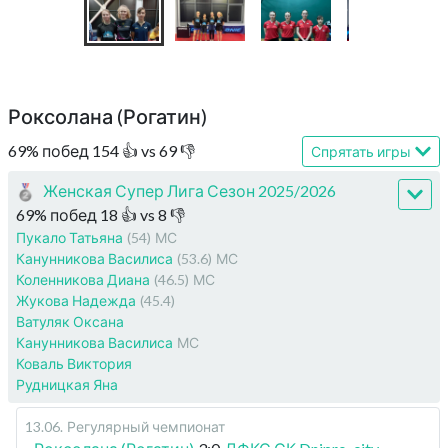
Роксолана (Рогатин)
69
%
побед
154
👍 vs
69
👎
Спрятать игры
Женская Супер Лига Сезон 2025/2026
69
%
побед
18
👍 vs
8
👎
Пукало Татьяна
(54)
МС
Канунникова Василиса
(53.6)
МС
Коленникова Диана
(46.5)
МС
Жукова Надежда
(45.4)
Ватуляк Оксана
Канунникова Василиса
МС
Коваль Виктория
Рудницкая Яна
13.06
.
Регулярный чемпионат