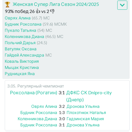
Женская Супер Лига Сезон 2024/2025
93
%
побед
26
👍 vs
2
👎
Оврях Алина
(65.7)
МС
Будник Роксолана
(59.6)
МСМК
Пукало Татьяна
(54)
МС
Коленникова Диана
(46.5)
МС
Польчий Дарья
(24.5)
Ватуляк Оксана
Гайдей Александра
МС
Коваль Виктория
Мыцак Кристина
Рудницкая Яна
3.05
.
Регулярный чемпионат
Роксолана (Рогатин)
3:1
ДФКС СК Dnipro-city
(Днепр)
Оврях Алина
3:2
Дронова Ульяна
Будник Роксолана
1:3
Плохотнюк Наталья
Коленникова Диана
3:0
Гадзинская Мария
Будник Роксолана
3:1
Дронова Ульяна