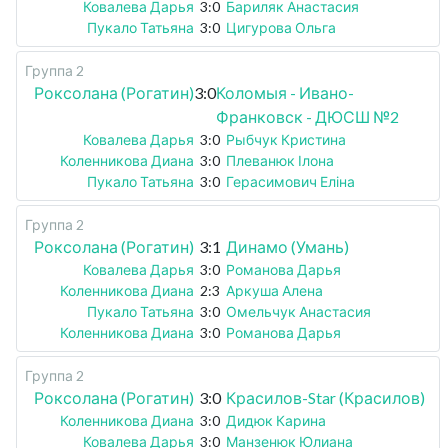
Ковалева Дарья
3:0
Бариляк Анастасия
Пукало Татьяна
3:0
Цигурова Ольга
Группа 2
Роксолана (Рогатин)
3:0
Коломыя - Ивано-
Франковск - ДЮСШ №2
Ковалева Дарья
3:0
Рыбчук Кристина
Коленникова Диана
3:0
Плеванюк Ілона
Пукало Татьяна
3:0
Герасимович Еліна
Группа 2
Роксолана (Рогатин)
3:1
Динамо (Умань)
Ковалева Дарья
3:0
Романова Дарья
Коленникова Диана
2:3
Аркуша Алена
Пукало Татьяна
3:0
Омельчук Анастасия
Коленникова Диана
3:0
Романова Дарья
Группа 2
Роксолана (Рогатин)
3:0
Красилов-Star (Красилов)
Коленникова Диана
3:0
Дидюк Карина
Ковалева Дарья
3:0
Манзенюк Юлиана