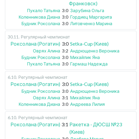
Франковск)
Пукало Татьяна
3:0
Зарубина Ольга
Коленникова Диана
3:0
Гордиец Маргарита
Будник Роксолана
3:0
Литовченко Марина
30.11
.
Регулярный чемпионат
Роксолана (Рогатин)
3:0
Setka-Cup (Киев)
Оврях Алина
3:2
Андрющенко Вероника
Будник Роксолана
3:0
Михайлик Яна
Пукало Татьяна
3:0
Гармаш Надежда
6.10
.
Регулярный чемпионат
Роксолана (Рогатин)
3:0
Setka-Cup (Киев)
Будник Роксолана
3:0
Андрющенко Вероника
Оврях Алина
3:1
Михайлик Яна
Коленникова Диана
3:0
Андреева Лилия
6.10
.
Регулярный чемпионат
Роксолана (Рогатин)
3:1
Ракетка - ДЮСШ №23
(Киев)
Будник Роксолана
3:0
Дробова Мария