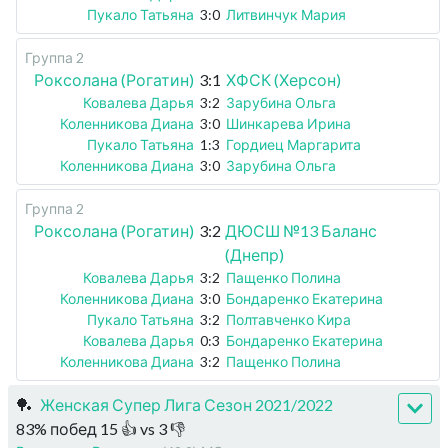
Пукало Татьяна
3:0
Литвинчук Мария
Группа 2
Роксолана (Рогатин)
3:1
ХФСК (Херсон)
Ковалева Дарья
3:2
Зарубина Ольга
Коленникова Диана
3:0
Шинкарева Ирина
Пукало Татьяна
1:3
Гордиец Маргарита
Коленникова Диана
3:0
Зарубина Ольга
Группа 2
Роксолана (Рогатин)
3:2
ДЮСШ №13 Баланс
(Днепр)
Ковалева Дарья
3:2
Пащенко Полина
Коленникова Диана
3:0
Бондаренко Екатерина
Пукало Татьяна
3:2
Полтавченко Кира
Ковалева Дарья
0:3
Бондаренко Екатерина
Коленникова Диана
3:2
Пащенко Полина
🏓
Женская Супер Лига Сезон 2021/2022
83
%
побед
15
👍 vs
3
👎