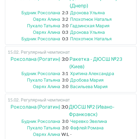
(Днепр)
Будник Роксолана
2:3
Дронова Ульяна
Оврях Алина
3:2
Плохотнюк Наталья
Пукало Татьяна
3:0
Гадзинская Мария
Оврях Алина
0:3
Дронова Ульяна
Будник Роксолана
0:3
Плохотнюк Наталья
15.02
.
Регулярный чемпионат
Роксолана (Рогатин)
3:0
Ракетка - ДЮСШ №23
(Киев)
Будник Роксолана
3:1
Хритина Александра
Пукало Татьяна
3:0
Дробова Мария
Оврях Алина
3:0
Васильева Мария
15.02
.
Регулярный чемпионат
Роксолана (Рогатин)
3:0
ДЮСШ №2 (Ивано-
Франковск)
Будник Роксолана
3:0
Черевко Эвелина
Пукало Татьяна
3:0
Фафлей Романа
Оврях Алина
W:L
-