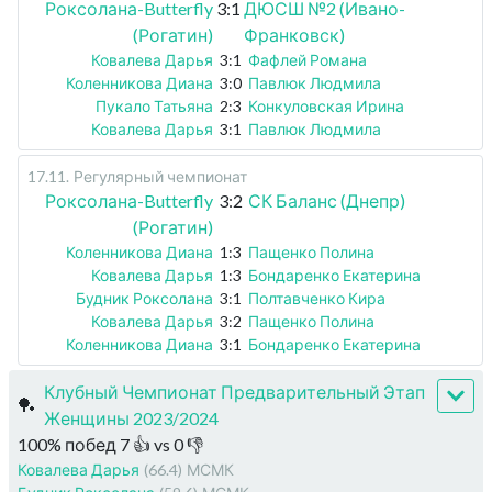
Роксолана-Butterfly
3:1
ДЮСШ №2 (Ивано-
(Рогатин)
Франковск)
Ковалева Дарья
3:1
Фафлей Романа
Коленникова Диана
3:0
Павлюк Людмила
Пукало Татьяна
2:3
Конкуловская Ирина
Ковалева Дарья
3:1
Павлюк Людмила
17.11
.
Регулярный чемпионат
Роксолана-Butterfly
3:2
СК Баланс (Днепр)
(Рогатин)
Коленникова Диана
1:3
Пащенко Полина
Ковалева Дарья
1:3
Бондаренко Екатерина
Будник Роксолана
3:1
Полтавченко Кира
Ковалева Дарья
3:2
Пащенко Полина
Коленникова Диана
3:1
Бондаренко Екатерина
Клубный Чемпионат Предварительный Этап
🏓
Женщины 2023/2024
100
%
побед
7
👍 vs
0
👎
Ковалева Дарья
(66.4)
МСМК