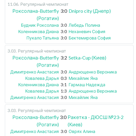
11.06
.
Регулярный чемпионат
Роксолана-Butterfly
3:0
Dnipro city (Днепр)
(Рогатин)
Будник Роксолана
3:0
Лебедь Полина
Коленникова Диана
3:0
Неханевич София
Пукало Татьяна
3:0
Бектемирова София
3.03
.
Регулярный чемпионат
Роксолана-Butterfly
3:2
Setka-Cup (Киев)
(Рогатин)
Димитренко Анастасия
3:0
Андрющенко Вероника
Ковалева Дарья
0:3
Михайлик Яна
Коленникова Диана
3:1
Гармаш Надежда
Ковалева Дарья
1:3
Андрющенко Вероника
Димитренко Анастасия
3:0
Михайлик Яна
3.03
.
Регулярный чемпионат
Роксолана-Butterfly
3:0
Ракетка - ДЮСШ №23-2
(Рогатин)
(Киев)
Димитренко Анастасия
3:0
Оврях Алина