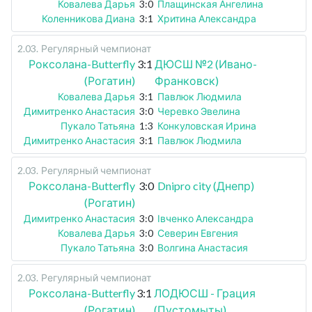
Ковалева Дарья
3:0
Плащинская Ангелина
Коленникова Диана
3:1
Хритина Александра
2.03
.
Регулярный чемпионат
Роксолана-Butterfly
3:1
ДЮСШ №2 (Ивано-
(Рогатин)
Франковск)
Ковалева Дарья
3:1
Павлюк Людмила
Димитренко Анастасия
3:0
Черевко Эвелина
Пукало Татьяна
1:3
Конкуловская Ирина
Димитренко Анастасия
3:1
Павлюк Людмила
2.03
.
Регулярный чемпионат
Роксолана-Butterfly
3:0
Dnipro city (Днепр)
(Рогатин)
Димитренко Анастасия
3:0
Івченко Александра
Ковалева Дарья
3:0
Северин Евгения
Пукало Татьяна
3:0
Волгина Анастасия
2.03
.
Регулярный чемпионат
Роксолана-Butterfly
3:1
ЛОДЮСШ - Грация
(Рогатин)
(Пустомыты)