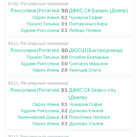
15.02
.
Регулярный чемпионат
Роксолана (Рогатин)
3:0
ДФКС СК Баланс (Днепр)
Оврях Алина
3:2
Чумарна София
Пукало Татьяна
3:1
Полтавченко Кира
Будник Роксолана
3:1
Лебедь Полина
30.11
.
Регулярный чемпионат
Роксолана (Рогатин)
3:0
ДЮСШ (Богородчаны)
Пукало Татьяна
3:0
Оглобяк Екатерина
Будник Роксолана
3:0
Григорук Марьяна
Оврях Алина
3:0
Уманцив Ольга
30.11
.
Регулярный чемпионат
Роксолана (Рогатин)
3:1
ДФКС СК Dnipro-city
(Днепр)
Оврях Алина
3:1
Чумарна София
Будник Роксолана
3:2
Дронова Ульяна
Коленникова Диана
1:3
Плохотнюк Наталья
Оврях Алина
3:1
Дронова Ульяна
30.11
.
Регулярный чемпионат