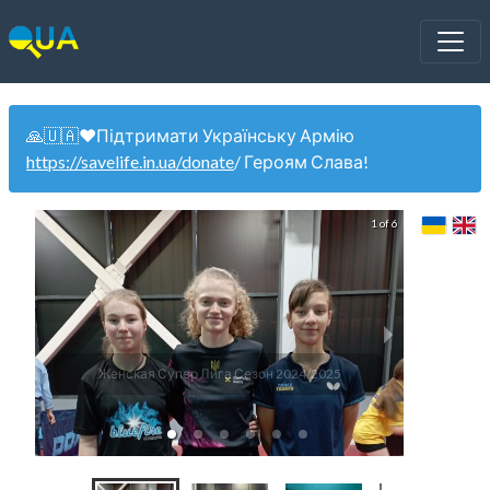
🙏🇺🇦❤️Підтримати Українську Армію
https://savelife.in.ua/donate
/ Героям Слава!
1 of 6
Женская Супер Лига Сезон 2024/2025
Жен