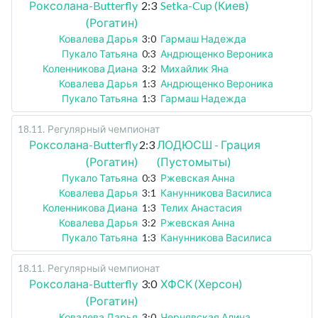
Роксолана-Butterfly
2:3
Setka-Cup (Киев)
(Рогатин)
Ковалева Дарья
3:0
Гармаш Надежда
Пукало Татьяна
0:3
Андрющенко Вероника
Коленникова Диана
3:2
Михайлик Яна
Ковалева Дарья
1:3
Андрющенко Вероника
Пукало Татьяна
1:3
Гармаш Надежда
18.11
.
Регулярный чемпионат
Роксолана-Butterfly
2:3
ЛОДЮСШ - Грация
(Рогатин)
(Пустомыты)
Пукало Татьяна
0:3
Ржевская Анна
Ковалева Дарья
3:1
Канунникова Василиса
Коленникова Диана
1:3
Телих Анастасия
Ковалева Дарья
3:2
Ржевская Анна
Пукало Татьяна
1:3
Канунникова Василиса
18.11
.
Регулярный чемпионат
Роксолана-Butterfly
3:0
ХФСК (Херсон)
(Рогатин)
Ковалева Дарья
3:0
Чернявская Алина