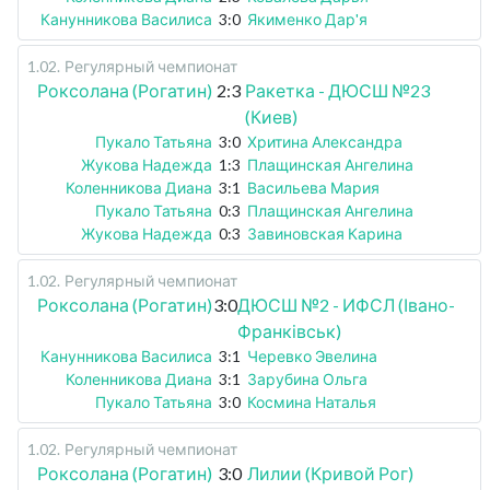
Канунникова Василиса
3:0
Якименко Дар'я
1.02
.
Регулярный чемпионат
Роксолана (Рогатин)
2:3
Ракетка - ДЮСШ №23
(Киев)
Пукало Татьяна
3:0
Хритина Александра
Жукова Надежда
1:3
Плащинская Ангелина
Коленникова Диана
3:1
Васильева Мария
Пукало Татьяна
0:3
Плащинская Ангелина
Жукова Надежда
0:3
Завиновская Карина
1.02
.
Регулярный чемпионат
Роксолана (Рогатин)
3:0
ДЮСШ №2 - ИФСЛ (Івано-
Франківськ)
Канунникова Василиса
3:1
Черевко Эвелина
Коленникова Диана
3:1
Зарубина Ольга
Пукало Татьяна
3:0
Космина Наталья
1.02
.
Регулярный чемпионат
Роксолана (Рогатин)
3:0
Лилии (Кривой Рог)