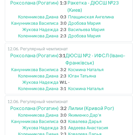
Роксолана (Рогатин)
1:3
Ракетка - ДЮСШ №23
(Киев)
Коленникова Диана
0:3
Плащинская Ангелина
Канунникова Василиса
3:0
Дробова Мария
Жукова Надежда
2:3
Васильева Мария
Коленникова Диана
2:3
Дробова Мария
12.06
.
Регулярный чемпионат
Роксолана (Рогатин)
3:1
ДЮСШ №2 - ИФСЛ (Івано-
Франківськ)
Канунникова Василиса
3:2
Космина Наталья
Коленникова Диана
2:3
Юган Татьяна
Жукова Надежда
W:L
-
Коленникова Диана
3:1
Космина Наталья
12.06
.
Регулярный чемпионат
Роксолана (Рогатин)
3:2
Лилии (Кривой Рог)
Коленникова Диана
3:0
Якименко Дар'я
Канунникова Василиса
0:3
Ковалева Дарья
Жукова Надежда
3:1
Авдеева Анастасия
Коленникова Диана
2:3
Ковалева Дарья