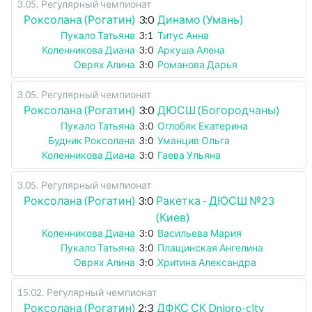
3.05
.
Регулярный чемпионат
Роксолана (Рогатин)
3:0
Динамо (Умань)
Пукало Татьяна
3:1
Титус Анна
Коленникова Диана
3:0
Аркуша Алена
Оврях Алина
3:0
Романова Дарья
3.05
.
Регулярный чемпионат
Роксолана (Рогатин)
3:0
ДЮСШ (Богородчаны)
Пукало Татьяна
3:0
Оглобяк Екатерина
Будник Роксолана
3:0
Уманцив Ольга
Коленникова Диана
3:0
Гаева Ульяна
3.05
.
Регулярный чемпионат
Роксолана (Рогатин)
3:0
Ракетка - ДЮСШ №23
(Киев)
Коленникова Диана
3:0
Васильева Мария
Пукало Татьяна
3:0
Плащинская Ангелина
Оврях Алина
3:0
Хритина Александра
15.02
.
Регулярный чемпионат
Роксолана (Рогатин)
2:3
ДФКС СК Dnipro-city