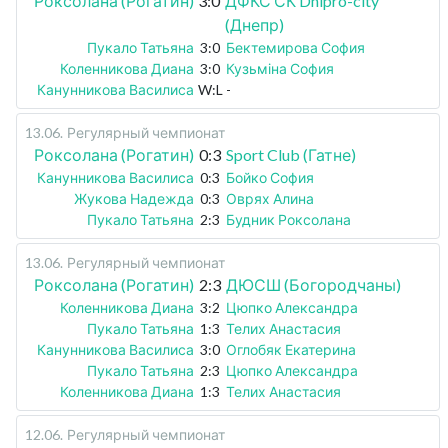
Роксолана (Рогатин)
3:0
ДФКС СК Dnipro-city
(Днепр)
Пукало Татьяна
3:0
Бектемирова София
Коленникова Диана
3:0
Кузьміна София
Канунникова Василиса
W:L
-
13.06
.
Регулярный чемпионат
Роксолана (Рогатин)
0:3
Sport Club (Гатне)
Канунникова Василиса
0:3
Бойко София
Жукова Надежда
0:3
Оврях Алина
Пукало Татьяна
2:3
Будник Роксолана
13.06
.
Регулярный чемпионат
Роксолана (Рогатин)
2:3
ДЮСШ (Богородчаны)
Коленникова Диана
3:2
Цюпко Александра
Пукало Татьяна
1:3
Телих Анастасия
Канунникова Василиса
3:0
Оглобяк Екатерина
Пукало Татьяна
2:3
Цюпко Александра
Коленникова Диана
1:3
Телих Анастасия
12.06
.
Регулярный чемпионат